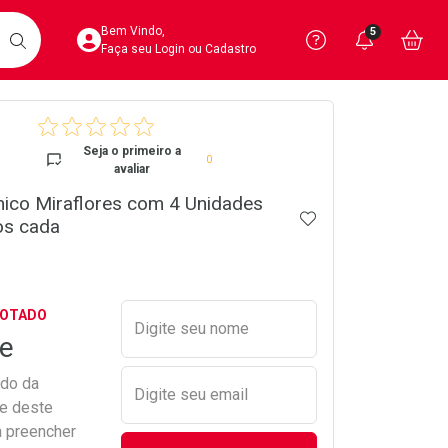
Acesse sua Conta
Precisa de 
Notific
Aces
Bem Vindo,
5
Você po
notifica
Vo
it
BUSCAR
Ver Recursos 
Faça seu Login ou Cadastro
crumb
Atendimento ao 
Seja o primeiro a
0
avaliar
Central de Ajud
nico Miraflores com 4 Unidades
ADICIONAR AOS 
Televendas
os cada
4020-4404
Preencher nome e email para s
GOTADO
Digite seu nome
e
ado da
Digite seu email
de deste
a preencher