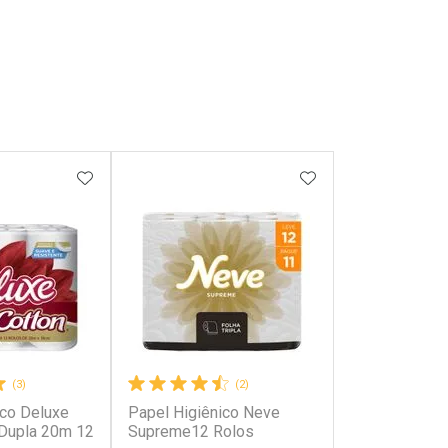
FAVORITOS
ADICIONAR AOS FAVORITOS
ADICIONAR AOS 
(3)
(2)
ico Deluxe
Papel Higiênico Neve
 Dupla 20m 12
Supreme12 Rolos