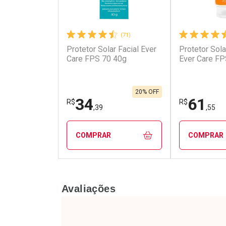
(71)
Protetor Solar Facial Ever
Protetor Sola
Ativar Desconto
Ativar Des
Care FPS 70 40g
Ever Care FP
Comprar sem Desconto
Comprar s
Comprar sem Desconto
Comprar s
Por R$ 40,19/cada
Por R$ 17,9
Por R$ 40,19/cada
Por R$ 17,9
20% OFF
34
61
R$
R$
,39
,55
COMPRAR
COMPRAR
FECHAR
FECHAR
Avaliações
Laboratório
Laborató
Por Menos
Por Men