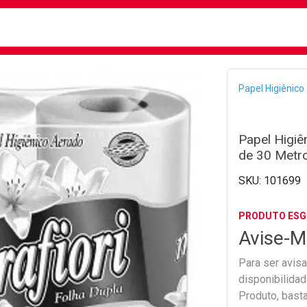
busca
isa?
Bread
Papel Higiênico
Papel Higiê
de 30 Metr
101699
PRODUTO ES
Avise-M
Para ser avis
disponibilida
Produto, bast