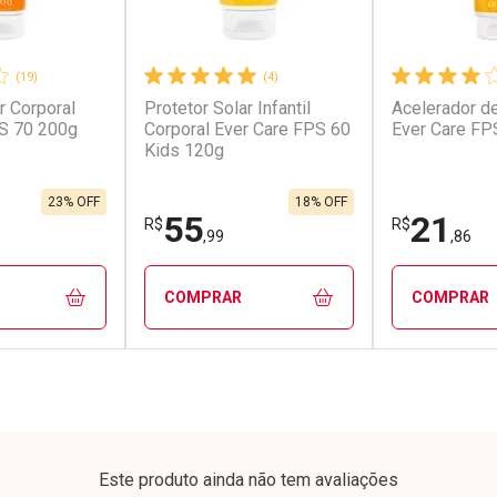
(19)
(4)
r Corporal
Protetor Solar Infantil
Acelerador d
conto
Ativar Desconto
Ativar Desc
S 70 200g
Corporal Ever Care FPS 60
Ever Care FP
Kids 120g
em Desconto
Comprar sem Desconto
Comprar s
em Desconto
Comprar sem Desconto
Comprar s
9/cada
Por R$ 12,59/cada
Por R$ 11,9
9/cada
Por R$ 12,59/cada
Por R$ 11,9
23% OFF
18% OFF
55
21
R$
R$
,99
,86
COMPRAR
COMPRAR
FECHAR
FECHAR
FECHAR
FECHAR
rio
Laboratório
Laborató
os
Por Menos
Por Men
Este produto ainda não tem avaliações