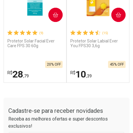
COMPRAR
COMPRAR
(9)
(15)
Protetor Solar Facial Ever
Protetor Solar Labial Ever
Ativar Desconto
Ativar Desconto
Care FPS 30 60g
You FPS30 3,6g
Comprar sem Desconto
Comprar sem Desconto
Por R$ 664,02/cada
Por R$ 19,99/cada
Comprar sem Desconto
Comprar sem Desconto
20% OFF
45% OFF
Por R$ 664,02/cada
Por R$ 19,99/cada
28
10
R$
R$
,79
,39
FECHAR
F
FECHAR
F
Tudo sobre a Drogarias Pacheco
Laboratório
Laboratório
Por Menos
Por Menos
Cadastre-se para receber novidades
Receba as melhores ofertas e super descontos
exclusivos!