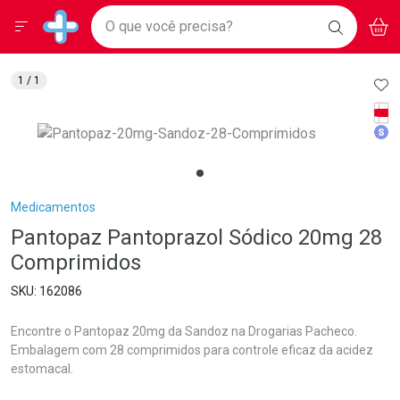
Drogarias Pacheco
Menu
Aces
Ir direto para a home
O que você precisa?
BAIXE
V
i
Baixe nosso APP e aproveite Ofertas Exclusivas!
BUSCAR
O APP
Navegue pela página
Ir direto para o conteúdo
Faça a sua busca
Ir direto para a busca
Ir direto para a conta
AD
1
/ 1
Ir direto para a ajuda
Tarj
Ir direto para a notificações
Med
Ir direto para o carrinho
Ir direto para o menu
Breadcrumb
Medicamentos
Pantopaz Pantoprazol Sódico 20mg 28
Comprimidos
162086
Encontre o Pantopaz 20mg da Sandoz na Drogarias Pacheco.
Embalagem com 28 comprimidos para controle eficaz da acidez
estomacal.