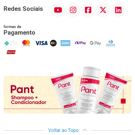
YouTube
Instagram
Facebook
Twitter
Linkedin
Redes Sociais
formas de
Pagamento
PIX
MasterCard
VISA
ELO
AMEX
NuPay
Google Pay
Diners Club
Hipercard
Promoção em Destaque
Voltar ao Topo