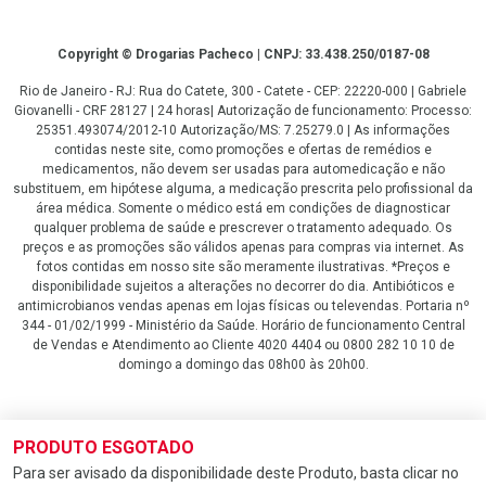
Copyright
Copyright © Drogarias Pacheco | CNPJ: 33.438.250/0187-08
Rio de Janeiro - RJ: Rua do Catete, 300 - Catete - CEP: 22220-000 | Gabriele
Giovanelli - CRF 28127 | 24 horas| Autorização de funcionamento: Processo:
25351.493074/2012-10 Autorização/MS: 7.25279.0 | As informações
contidas neste site, como promoções e ofertas de remédios e
medicamentos, não devem ser usadas para automedicação e não
substituem, em hipótese alguma, a medicação prescrita pelo profissional da
área médica. Somente o médico está em condições de diagnosticar
qualquer problema de saúde e prescrever o tratamento adequado. Os
preços e as promoções são válidos apenas para compras via internet. As
fotos contidas em nosso site são meramente ilustrativas. *Preços e
disponibilidade sujeitos a alterações no decorrer do dia. Antibióticos e
antimicrobianos vendas apenas em lojas físicas ou televendas. Portaria nº
344 - 01/02/1999 - Ministério da Saúde. Horário de funcionamento Central
de Vendas e Atendimento ao Cliente 4020 4404 ou 0800 282 10 10 de
domingo a domingo das 08h00 às 20h00.
LGPD Aceite os Cookies
PRODUTO ESGOTADO
Para ser avisado da disponibilidade deste Produto, basta clicar no