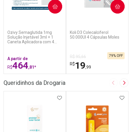
COMPRAR
COMPRAR
(5)
(7)
Ozivy Semaglutida 1mg
Koli D3 Colecalciferol
Solução Injetável 3ml + 1
50.000UI 4 Cápsulas Moles
Caneta Aplicadora com 4
Agulhas
79% OFF
R$ 95,66
A partir de
464
19
R$
R$
,81*
,99
FECHAR
F
FECHAR
F
Queridinhos da Drogaria
Imagem A
Pró
Laboratório
Laboratório
Por Menos
ADICIONAR AOS FAVORITOS
Por Menos
ADIC