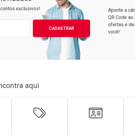
contos exclusivos!
Aponte a câm
QR Code ao 
ixo para receber as melhores ofertas:
ofertas e de
CADASTRAR
você!
Ver Desconto Convênio
ncontra aqui