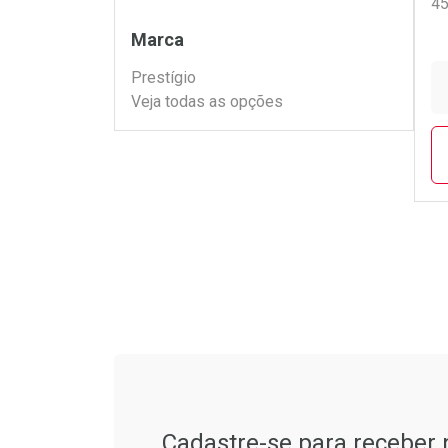
4
Filtros
Marca
Prestígio
Veja todas as opções
L
P
Tudo sobre a Drogarias 
Cadastre-se para receber