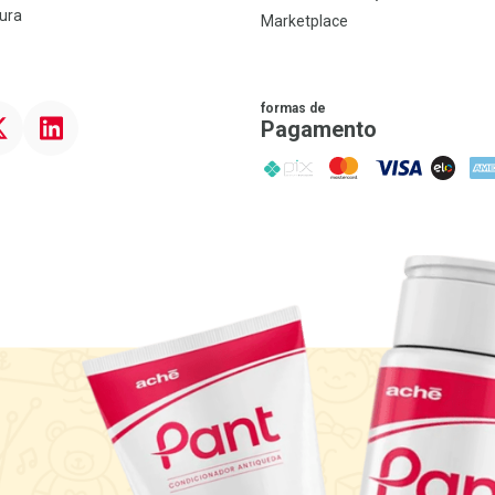
ura
Marketplace
formas de
ter
Linkedin
Pagamento
PIX
MasterCard
VISA
ELO
AME