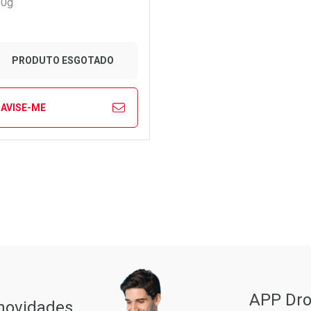
50g
PRODUTO ESGOTADO
AVISE-ME
FECHAR
FECHAR
aboratório
or Menos
Pacheco
APP Dro
 novidades