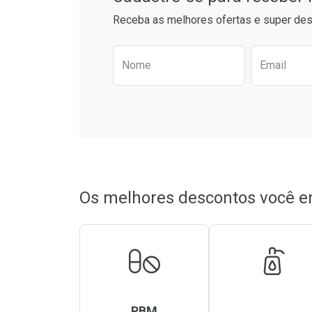
Receba as melhores ofertas e super des
Preencha o formulário aba
Nome
Email
Os melhores descontos você e
PBM