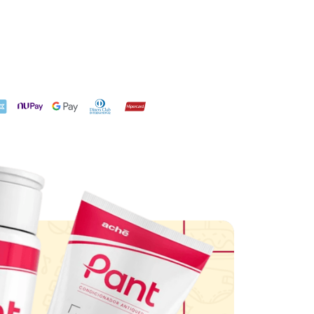
X
NuPay
Google Pay
Diners Club
Hipercard