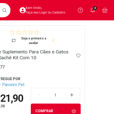
Acesse sua Conta
Precisa de 
Notific
Aces
Bem Vindo,
4
Você po
notifica
Vo
it
BUSCAR
Ver Recursos 
Faça seu Login ou Cadastro
crumb
Atendimento ao 
Seja o primeiro a
0
avaliar
Central de Ajud
 Suplemento Para Cães e Gatos
ADICIONAR AOS 
Televendas
Sachê Kit Com 10
4020-4404
77
 Parceiro Pet
121,90
REMOVER UMA UNIDADE
AUMENTAR UMA UNIDA
,98
COMPRAR