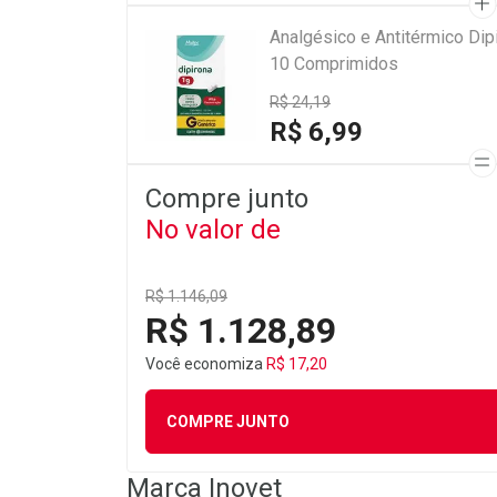
Analgésico e Antitérmico Di
10 Comprimidos
R$ 24,19
R$ 6,99
Compre junto
No valor de
R$ 1.146,09
R$ 1.128,89
Você economiza
R$ 17,20
COMPRE JUNTO
Marca
Inovet