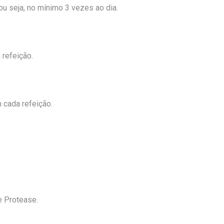
u seja, no mínimo 3 vezes ao dia.
 refeição.
m cada refeição.
e Protease.