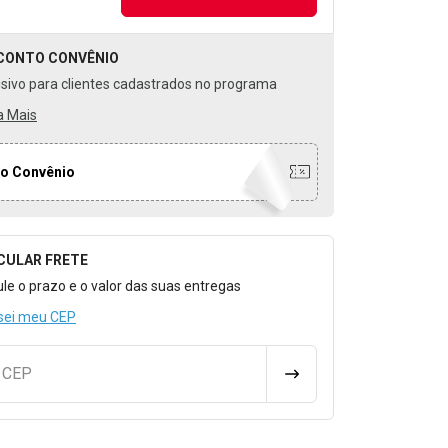
CONTO
CONVÊNIO
usivo para clientes cadastrados no programa
a Mais
o Convênio
CULAR FRETE
o para Calcular o Frete
ule o prazo e o valor das suas entregas
sei meu CEP
u CEP
CALCULAR FRETE