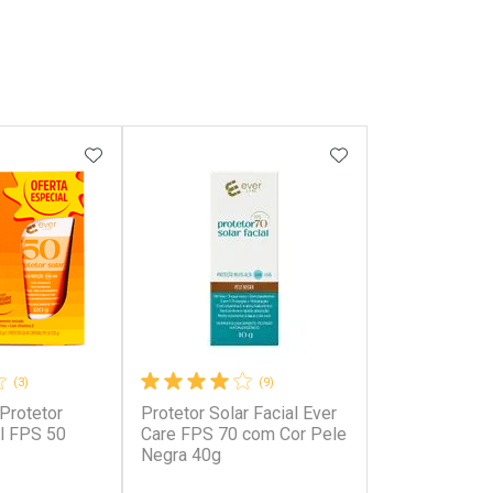
FAVORITOS
ADICIONAR AOS FAVORITOS
ADICIONAR AOS 
(3)
(9)
 Protetor
Protetor Solar Facial Ever
al FPS 50
Care FPS 70 com Cor Pele
Negra 40g