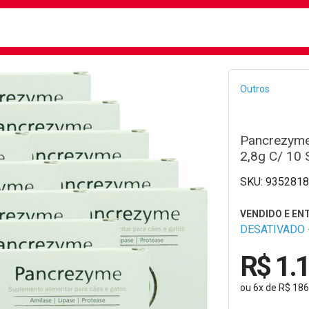
busca
isa?
Bread
Outros
Pancrezyme
2,8g C/ 10 
9352818
DESATIVADO -
R$ 1.
ou
6
x
de
R$ 186