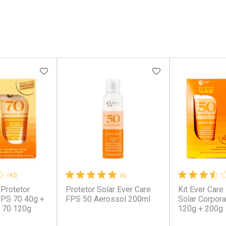
FAVORITOS
ADICIONAR AOS FAVORITOS
ADICIONAR AOS 
(42)
(6)
 Protetor
Protetor Solar Ever Care
Kit Ever Care
 FPS 70 40g +
FPS 50 Aerossol 200ml
Solar Corpor
 70 120g
120g + 200g