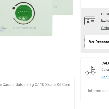
DES
Excl
Saib
Ver Descont
CAL
Formulári
Calc
Não 
 Cães e Gatos 2,8g C/ 10 Sachê Kit Com
Informe se