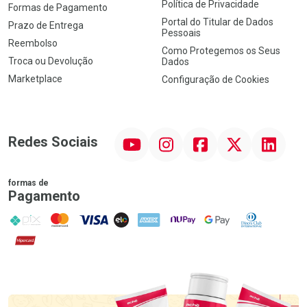
Política de Privacidade
Formas de Pagamento
Portal do Titular de Dados
Prazo de Entrega
Pessoais
Reembolso
Como Protegemos os Seus
Troca ou Devolução
Dados
Marketplace
Configuração de Cookies
YouTube
Instagram
Facebook
Twitter
Linkedin
Redes Sociais
formas de
Pagamento
PIX
MasterCard
VISA
ELO
AMEX
NuPay
Google Pay
Diners Club
Hipercard
Promoção em Destaque