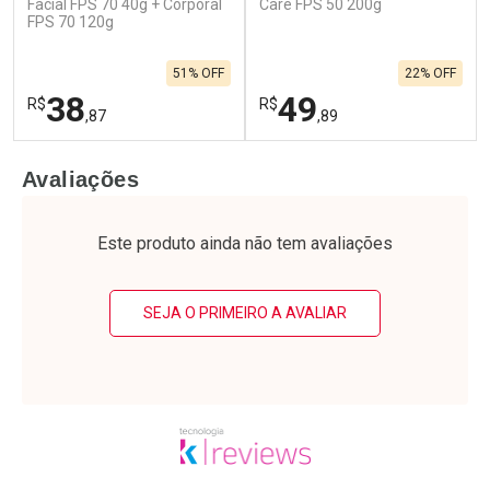
Facial FPS 70 40g + Corporal
Care FPS 50 200g
FPS 70 120g
51% OFF
22% OFF
38
49
R$
R$
,87
,89
FECHAR
F
FECHAR
F
Avaliações
Laboratório
Laboratório
Por Menos
Por Menos
Este produto ainda não tem avaliações
SEJA O PRIMEIRO A AVALIAR