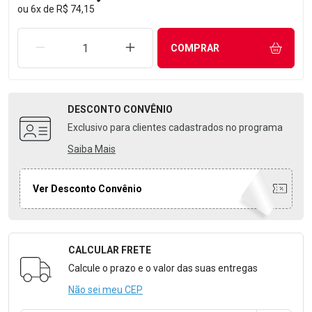
ou
6
x
de
R$ 74,15
REMOVER UMA UNIDADE
AUMENTAR UMA UNIDADE
COMPRAR
DESCONTO
CONVÊNIO
Exclusivo para clientes cadastrados no programa
Saiba Mais
Ver Desconto Convênio
CALCULAR FRETE
Formulário para Calcular o Frete
Calcule o prazo e o valor das suas entregas
Não sei meu CEP