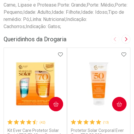
Carne, Lipase e Protease.Porte: Grande;Porte: Médio;Porte:
Pequeno;Idade: Adulto;Idade: Filhote;Idade: Idoso;Tipo de
remédio: Pó;Linha: Nutricional;Indicação:
Cachorros;Indicação: Gatos;
Queridinhos da Drogaria
Imagem A
Pró
ADICIONAR AOS FAVORITOS
ADIC
COMPRAR
COMPRAR
(42)
(13)
Kit Ever Care Protetor Solar
Protetor Solar Corporal Ever