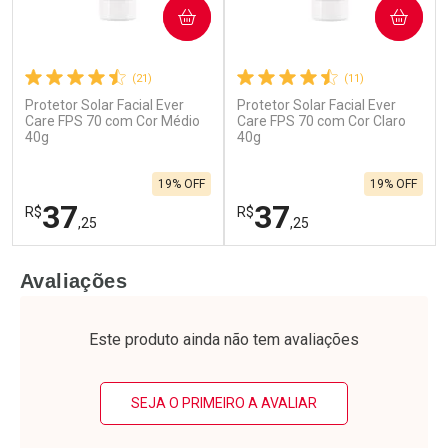
COMPRAR
COMPRAR
(21)
(11)
Protetor Solar Facial Ever
Protetor Solar Facial Ever
Care FPS 70 com Cor Médio
Care FPS 70 com Cor Claro
40g
40g
19% OFF
19% OFF
37
37
R$
R$
,25
,25
FECHAR
F
FECHAR
F
Avaliações
Laboratório
Laboratório
Por Menos
Por Menos
Este produto ainda não tem avaliações
SEJA O PRIMEIRO A AVALIAR