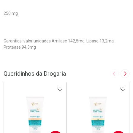
250 mg
Garantias: valor unidades Amilase 142,5mg; Lipase 13,2mg;
Protease 94,3mg
Queridinhos da Drogaria
Imagem A
Pró
ADICIONAR AOS FAVORITOS
ADIC