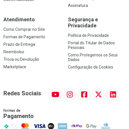
Assinatura
Atendimento
Segurança e
Privacidade
Como Comprar no Site
Política de Privacidade
Formas de Pagamento
Portal do Titular de Dados
Prazo de Entrega
Pessoais
Reembolso
Como Protegemos os Seus
Troca ou Devolução
Dados
Marketplace
Configuração de Cookies
YouTube
Instagram
Facebook
Twitter
Linkedin
Redes Sociais
formas de
Pagamento
PIX
MasterCard
VISA
ELO
AMEX
NuPay
Google Pay
Diners Club