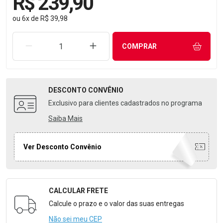
R$ 239,90
ou
6
x
de
R$ 39,98
REMOVER UMA UNIDADE
AUMENTAR UMA UNIDADE
COMPRAR
DESCONTO
CONVÊNIO
Exclusivo para clientes cadastrados no programa
Saiba Mais
Ver Desconto Convênio
CALCULAR FRETE
Formulário para Calcular o Frete
Calcule o prazo e o valor das suas entregas
Não sei meu CEP