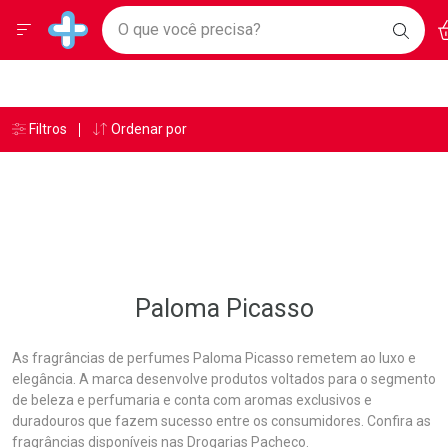
Drogarias Pacheco
Menu
Ac
Ir direto para a home
O que você precisa?
BAIX
Baixe nosso APP e aproveite Ofertas Exclusivas!
BUSC
O AP
Navegue pela página
Ir direto para o conteúdo
Faça a sua busca
Ir direto para a busca
Ir direto para a conta
Ir direto para a ajuda
Âncoras
Breadcrumb
Filtros
Ordenar por
Drogarias Pacheco
Paloma Picasso
Ir direto para a notificações
Ir direto para o carrinho
Ir direto para o menu
Paloma Picasso
As fragrâncias de perfumes Paloma Picasso remetem ao luxo e
elegância. A marca desenvolve produtos voltados para o segmento
de beleza e perfumaria e conta com aromas exclusivos e
duradouros que fazem sucesso entre os consumidores. Confira as
fragrâncias disponíveis nas Drogarias Pacheco.