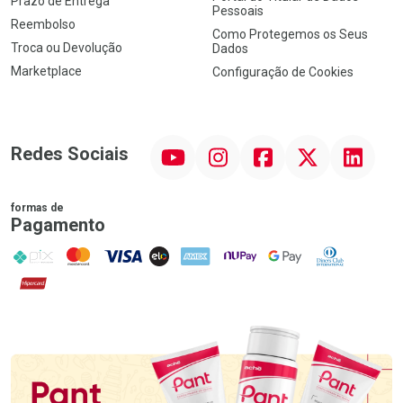
Prazo de Entrega
Pessoais
Reembolso
Como Protegemos os Seus
Troca ou Devolução
Dados
Marketplace
Configuração de Cookies
YouTube
Instagram
Facebook
Twitter
Linkedin
Redes Sociais
formas de
Pagamento
PIX
MasterCard
VISA
ELO
AMEX
NuPay
Google Pay
Diners Club
Hipercard
Promoção em Destaque