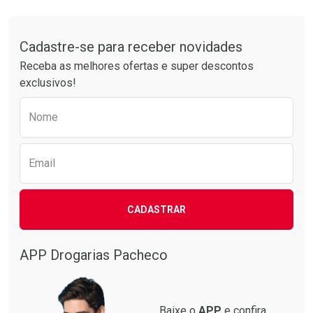
FECHAR
FECHAR
Tudo sobre a Drogarias Pacheco
Cadastre-se para receber novidades
Laboratório
Por Menos
Receba as melhores ofertas e super descontos
exclusivos!
Preencha o formulário abaixo para receber 
Nome
Email
CADASTRAR
Ativar Desconto
Comprar sem Desconto
APP Drogarias Pacheco
Comprar sem Desconto
Por R$ 338,00/cada
Por R$ 338,00/cada
Baixe o
APP
e confira