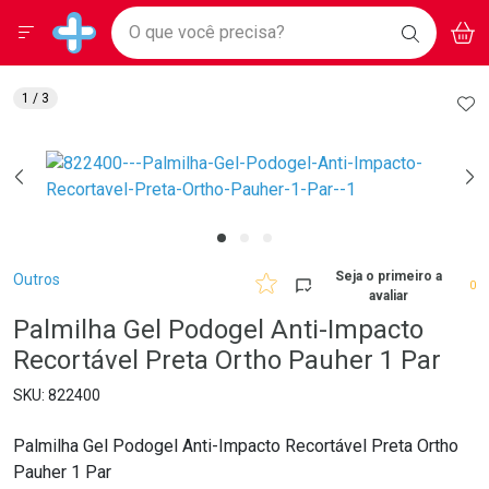
Drogarias Pacheco
Menu
Aces
Ir direto para a home
O que você precisa?
BAIXE
V
i
Baixe nosso APP e aproveite Ofertas Exclusivas!
BUSCAR
O APP
Navegue pela página
Ir direto para o conteúdo
Faça a sua busca
Ir direto para a busca
Ir direto para a conta
AD
1
/ 3
Ir direto para a ajuda
Ir direto para a notificações
Ir direto para o carrinho
Ir direto para o menu
Breadcrumb
Seja o primeiro a
Outros
0
avaliar
Palmilha Gel Podogel Anti-Impacto
Recortável Preta Ortho Pauher 1 Par
822400
Palmilha Gel Podogel Anti-Impacto Recortável Preta Ortho
Pauher 1 Par