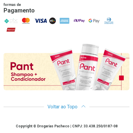
formas de
Pagamento
PIX
MasterCard
VISA
ELO
AMEX
NuPay
Google Pay
Diners Club
Hipercard
Promoção em Destaque
Voltar ao Topo
Copyright
Copyright © Drogarias Pacheco | CNPJ: 33.438.250/0187-08