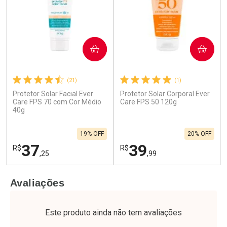
COMPRAR
COMPRAR
(21)
(1)
Protetor Solar Facial Ever
Protetor Solar Corporal Ever
Care FPS 70 com Cor Médio
Care FPS 50 120g
40g
19% OFF
20% OFF
37
39
R$
R$
,25
,99
FECHAR
F
FECHAR
F
Avaliações
Laboratório
Laboratório
Por Menos
Por Menos
Este produto ainda não tem avaliações