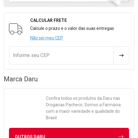
CALCULAR FRETE
Formulário para Calcular o Frete
Calcule o prazo e o valor das suas entregas
Não sei meu CEP
Informe seu CEP
CALCULA
Marca
Daru
Confira todos os produtos da
Daru
nas
Drogarias Pacheco. Somos a Farmácia
com a maior variedade e qualidade do
Brasil.
OUTROS DARU