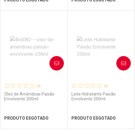
PRODUTO ESGOTADO
PRODUTO ESGOTADO
FECHAR
FECHAR
FEC
FEC
Laboratório
Por Menos
Laboratório
Por Menos
AVISE-ME
AVISE-ME
(0)
(0)
Óleo de Amêndoas Paixão
Leite Hidratante Paixão
Envolvente 200ml
Envolvente 200ml
Ver Desconto Convênio
Ver Desconto Convênio
PRODUTO ESGOTADO
PRODUTO ESGOTADO