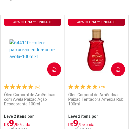
Prateleira
40% OFF NA 2° UNIDADE
40% OFF NA 2° UNIDADE
COMPRAR
COMPRAR
(52)
(79)
Óleo Corporal de Amêndoas
Óleo Corporal de Amêndoas
com Avelã Paixão Ação
Paixão Tentadora Ameixa Rubi
Desodorante 100ml
100ml
Leve 2 itens por
Leve 2 itens por
9
9
R$
,95/cada
R$
,95/cada