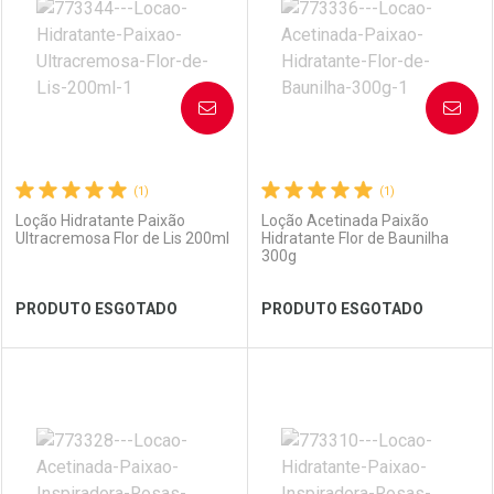
Laboratório
Por Menos
Laboratório
Por Menos
AVISE-ME
AVISE-ME
(1)
(1)
Loção Hidratante Paixão
Loção Acetinada Paixão
Ultracremosa Flor de Lis 200ml
Hidratante Flor de Baunilha
300g
Ver Desconto Convênio
Ver Desconto Convênio
PRODUTO ESGOTADO
PRODUTO ESGOTADO
FECHAR
FECHAR
FEC
FEC
Laboratório
Por Menos
Laboratório
Por Menos