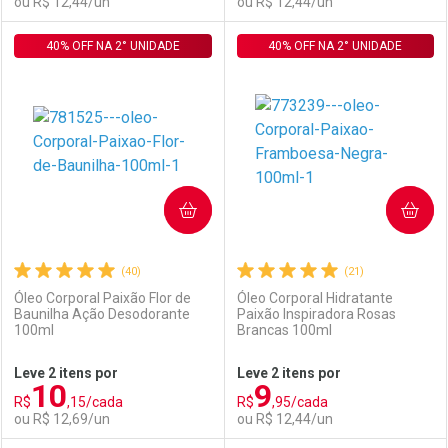
ou R$ 12,44/un
ou R$ 12,44/un
40% OFF NA 2° UNIDADE
FECHAR
FECHAR
40% OFF NA 2° UNIDADE
F
F
Laboratório
Por Menos
Laboratório
Por Menos
COMPRAR
COMPRAR
(40)
(21)
Óleo Corporal Paixão Flor de
Óleo Corporal Hidratante
Baunilha Ação Desodorante
Paixão Inspiradora Rosas
100ml
Brancas 100ml
Ativar Desconto
Ativar Desconto
Leve 2 itens por
Leve 2 itens por
10
9
Comprar sem Desconto
Comprar sem Desconto
R$
,15/cada
R$
,95/cada
Comprar sem Desconto
Comprar sem Desconto
Por R$ 12,44/cada
Por R$ 12,44/cada
ou R$ 12,69/un
ou R$ 12,44/un
Por R$ 12,44/cada
Por R$ 12,44/cada