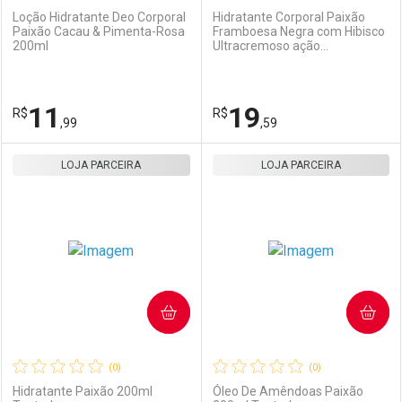
Loção Hidratante Deo Corporal
Hidratante Corporal Paixão
Paixão Cacau & Pimenta-Rosa
Framboesa Negra com Hibisco
200ml
Ultracremoso ação
Ativar Desconto
Ativar Desconto
Desodorante 200ml
Comprar sem Desconto
Comprar sem Desconto
11
19
R$
Comprar sem Desconto
R$
Comprar sem Desconto
Por R$ 13,99/cada
Por R$ 39,99/cada
,99
,59
Por R$ 13,99/cada
Por R$ 39,99/cada
LOJA PARCEIRA
FECHAR
FECHAR
LOJA PARCEIRA
F
F
Laboratório
Por Menos
Laboratório
Por Menos
COMPRAR
COMPRAR
(0)
(0)
Hidratante Paixão 200ml
Óleo De Amêndoas Paixão