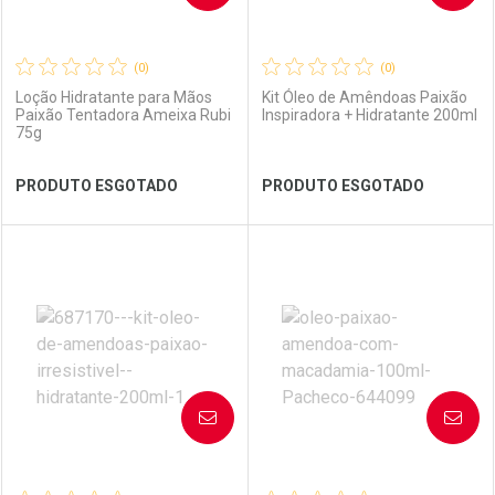
(0)
(0)
Loção Hidratante para Mãos
Kit Óleo de Amêndoas Paixão
Paixão Tentadora Ameixa Rubi
Inspiradora + Hidratante 200ml
75g
Ver Desconto Convênio
Ver Desconto Convênio
PRODUTO ESGOTADO
PRODUTO ESGOTADO
FECHAR
FECHAR
FEC
FEC
Laboratório
Por Menos
Laboratório
Por Menos
AVISE-ME
AVISE-ME