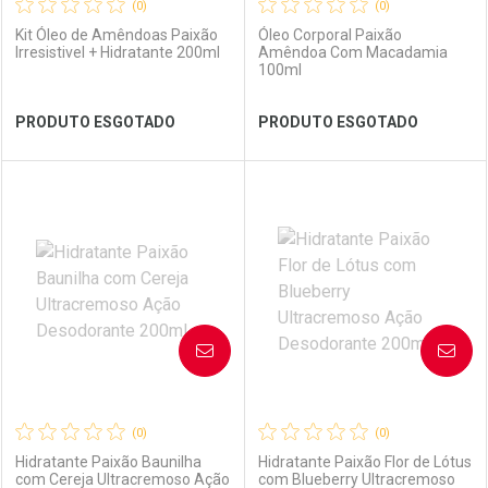
(0)
(0)
Kit Óleo de Amêndoas Paixão
Óleo Corporal Paixão
Irresistivel + Hidratante 200ml
Amêndoa Com Macadamia
100ml
Ver Desconto Convênio
Ver Desconto Convênio
PRODUTO ESGOTADO
PRODUTO ESGOTADO
FECHAR
FECHAR
FEC
FEC
Laboratório
Por Menos
Laboratório
Por Menos
AVISE-ME
AVISE-ME
(0)
(0)
Hidratante Paixão Baunilha
Hidratante Paixão Flor de Lótus
com Cereja Ultracremoso Ação
com Blueberry Ultracremoso