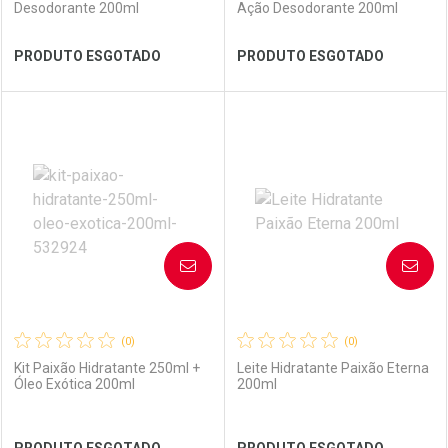
Desodorante 200ml
Ação Desodorante 200ml
Ver Desconto Convênio
Ver Desconto Convênio
PRODUTO ESGOTADO
PRODUTO ESGOTADO
FECHAR
FECHAR
FEC
FEC
Laboratório
Por Menos
Laboratório
Por Menos
AVISE-ME
AVISE-ME
(0)
(0)
Kit Paixão Hidratante 250ml +
Leite Hidratante Paixão Eterna
Óleo Exótica 200ml
200ml
Ver Desconto Convênio
Ver Desconto Convênio