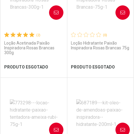
AVISE-ME
AVISE-ME
(2)
(0)
Loção Acetinada Paixão
Loção Hidratante Paixão
Inspiradora Rosas Brancas
Inspiradora Rosas Brancas 75g
300g
Ver Desconto Convênio
Ver Desconto Convênio
PRODUTO ESGOTADO
PRODUTO ESGOTADO
FECHAR
FECHAR
FEC
FEC
Laboratório
Por Menos
Laboratório
Por Menos
AVISE-ME
AVISE-ME