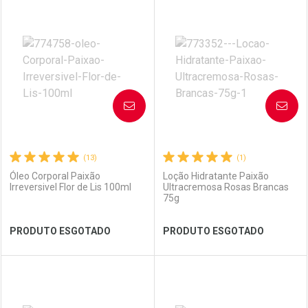
FECHAR
FECHAR
FEC
FEC
Laboratório
Por Menos
Laboratório
Por Menos
AVISE-ME
AVISE-ME
(13)
(1)
Óleo Corporal Paixão
Loção Hidratante Paixão
Irreversivel Flor de Lis 100ml
Ultracremosa Rosas Brancas
75g
Ver Desconto Convênio
Ver Desconto Convênio
PRODUTO ESGOTADO
PRODUTO ESGOTADO
FECHAR
FECHAR
FEC
FEC