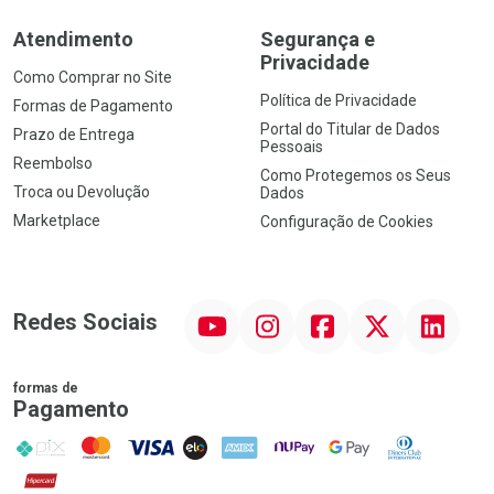
Atendimento
Segurança e
Privacidade
Como Comprar no Site
Política de Privacidade
Formas de Pagamento
Portal do Titular de Dados
Prazo de Entrega
Pessoais
Reembolso
Como Protegemos os Seus
Troca ou Devolução
Dados
Marketplace
Configuração de Cookies
YouTube
Instagram
Facebook
Twitter
Linkedin
Redes Sociais
formas de
Pagamento
PIX
MasterCard
VISA
ELO
AMEX
NuPay
Google Pay
Diners Club
Hipercard