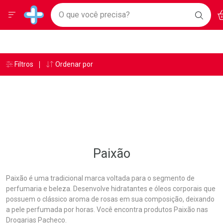
Drogarias Pacheco
Menu
Ac
Ir direto para a home
O que você precisa?
BAIXE
Baixe nosso APP e aproveite Ofertas Exclusivas!
BUSC
O AP
Navegue pela página
Ir direto para o conteúdo
Faça a sua busca
Ir direto para a busca
Ir direto para a conta
Ir direto para a ajuda
Âncoras
Breadcrumb
Filtros
Ordenar por
Drogarias Pacheco
Paixão
Ir direto para a notificações
Ir direto para o carrinho
Ir direto para o menu
Paixão
Paixão é uma tradicional marca voltada para o segmento de
perfumaria e beleza. Desenvolve hidratantes e óleos corporais que
possuem o clássico aroma de rosas em sua composição, deixando
a pele perfumada por horas. Você encontra produtos Paixão nas
Drogarias Pacheco.