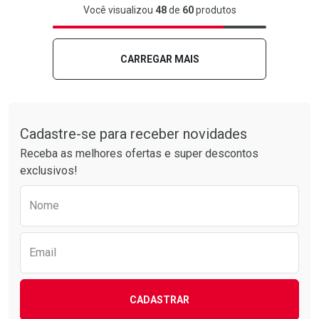
FECHAR
FECHAR
FEC
FEC
Você visualizou
48
de
60
produtos
Laboratório
Por Menos
Laboratório
Por Menos
CARREGAR MAIS
Tudo sobre a Drogarias Pacheco
Cadastre-se para receber novidades
Receba as melhores ofertas e super descontos
exclusivos!
Preencha o formulário abaixo para receber 
Nome
Ver Desconto Convênio
Ver Desconto Convênio
Email
CADASTRAR