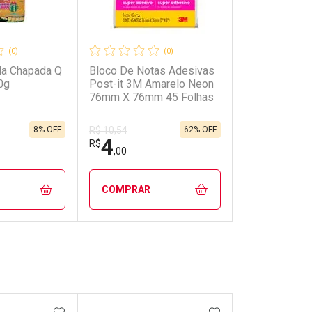
(0)
(0)
ola Chapada Q
Bloco De Notas Adesivas
0g
Post-it 3M Amarelo Neon
76mm X 76mm 45 Folhas
8% OFF
62% OFF
R$ 10,54
4
R$
,00
COMPRAR
FECHAR
FECHAR
FECHAR
FECHAR
rio
Laboratório
os
Por Menos
FAVORITOS
ADICIONAR AOS FAVORITOS
ADICIONAR AOS 