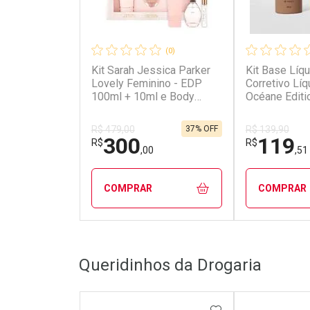
(0)
Kit Sarah Jessica Parker
Kit Base Líq
Lovely Feminino - EDP
Corretivo Lí
100ml + 10ml e Body
Océane Editi
Lotion 200ml NULO
Produtos)
37% OFF
R$ 479,00
R$ 139,90
300
119
R$
R$
,00
,51
COMPRAR
COMPRAR
FECHAR
FECHAR
Queridinhos da Drogaria
Laboratório
Laborató
Por Menos
Por Men
ADICIONAR AOS 