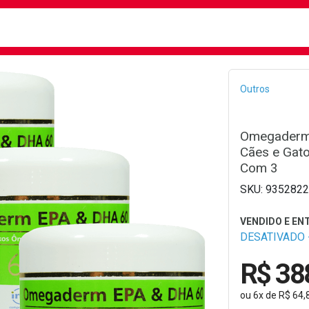
busca
isa?
Bread
Outros
Omegaderm
Cães e Gat
Com 3
9352822
DESATIVADO -
R$ 38
ou
6
x
de
R$ 64,