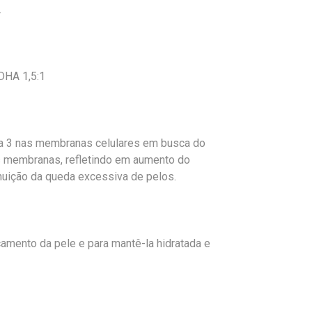
.
DHA 1,5:1
a 3 nas membranas celulares em busca do
as membranas, refletindo em aumento do
nuição da queda excessiva de pelos.
camento da pele e para mantê-la hidratada e