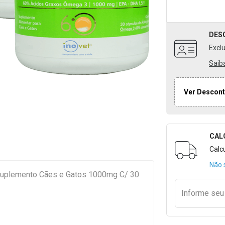
DES
Excl
Saib
Ver Descont
CAL
Formulári
Calc
Não 
plemento Cães e Gatos 1000mg C/ 30
Informe se