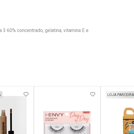
3 60% concentrado, gelatina, vitamina E e
FAVORITOS
ADICIONAR AOS FAVORITOS
ADICIONAR AOS 
A
LOJA PARCEIRA