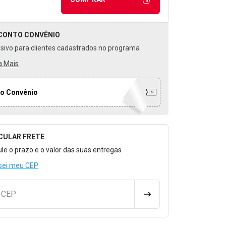
CONTO
CONVÊNIO
usivo para clientes cadastrados no programa
a Mais
o Convênio
CULAR FRETE
o para Calcular o Frete
ule o prazo e o valor das suas entregas
sei meu CEP
u CEP
CALCULAR FRETE