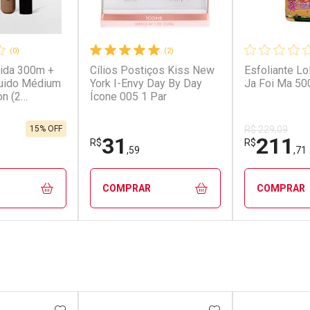
(0)
(2)
uida 300m +
Cílios Postiços Kiss New
Esfoliante L
quido Médium
York I-Envy Day By Day
Ja Foi Ma 50
on (2
Ícone 005 1 Par
15% OFF
R$ 229,09
31
211
R$
R$
,59
,71
COMPRAR
COMPRAR
FECHAR
FECHAR
FECHAR
FECHAR
rio
Laboratório
Laborató
os
Por Menos
Por Men
FAVORITOS
ADICIONAR AOS FAVORITOS
ADICIONAR AOS 