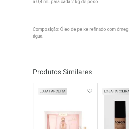
a 0,4 mL para cada 2 kg de peso.
Composição: Óleo de peixe refinado com ômega 
água.
Produtos Similares
ADICIONAR AOS 
LOJA PARCEIRA
LOJA PARCEIR