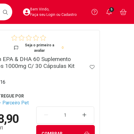
Acesse sua Conta
Precisa de 
Notific
Aces
Bem Vindo,
5
Você po
notifica
Vo
it
BUSCAR
Ver Recursos 
Faça seu Login ou Cadastro
crumb
Atendimento ao 
Seja o primeiro a
0
avaliar
Central de Ajud
 EPA & DHA 60 Suplemento
os 1000mg C/ 30 Cápsulas Kit
Televendas
ADICIONAR AOS 
4020-4404
16
 Parceiro Pet
8,90
REMOVER UMA UNIDADE
AUMENTAR UMA UNIDA
81
COMPRAR