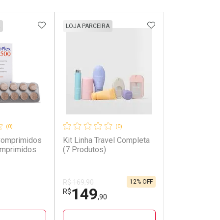
FAVORITOS
ADICIONAR AOS FAVORITOS
ADICIONAR AOS 
LOJA PARCEIRA
(0)
(0)
Comprimidos
Kit Linha Travel Completa
mprimidos
(7 Produtos)
12% OFF
R$ 169,90
149
R$
,90