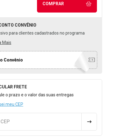
COMPRAR
CONTO
CONVÊNIO
usivo para clientes cadastrados no programa
a Mais
o Convênio
CULAR FRETE
o para Calcular o Frete
ule o prazo e o valor das suas entregas
sei meu CEP
u CEP
CALCULAR FRETE