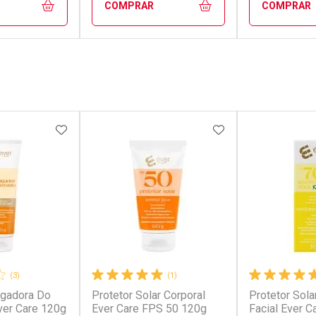
COMPRAR
COMPRAR
FECHAR
FECHAR
FECHAR
FECHAR
rio
Laboratório
Laborató
os
Por Menos
Por Men
FAVORITOS
ADICIONAR AOS FAVORITOS
ADICIONAR AOS 
(3)
(1)
ngadora Do
Protetor Solar Corporal
Protetor Solar
conto
Ativar Desconto
Ativar Desc
ver Care 120g
Ever Care FPS 50 120g
Facial Ever C