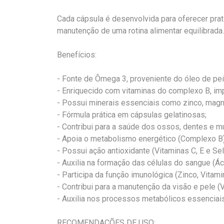
Cada cápsula é desenvolvida para oferecer prati
manutenção de uma rotina alimentar equilibrada.
Benefícios:
- Fonte de Ômega 3, proveniente do óleo de pei
- Enriquecido com vitaminas do complexo B, im
- Possui minerais essenciais como zinco, magné
- Fórmula prática em cápsulas gelatinosas;
- Contribui para a saúde dos ossos, dentes e mú
- Apoia o metabolismo energético (Complexo B)
- Possui ação antioxidante (Vitaminas C, E e Sel
- Auxilia na formação das células do sangue (Ác
- Participa da função imunológica (Zinco, Vitami
- Contribui para a manutenção da visão e pele (V
- Auxilia nos processos metabólicos essenciai
RECOMENDAÇÕES DE USO: