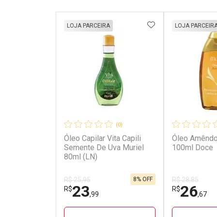
ADICIONAR AOS 
LOJA PARCEIRA
LOJA PARCEIR
(0)
Óleo Capilar Vita Capili
Óleo Amêndo
Semente De Uva Muriel
100ml Doce
80ml (LN)
8% OFF
R$ 25,95
R$ 28,85
23
26
R$
R$
,99
,67