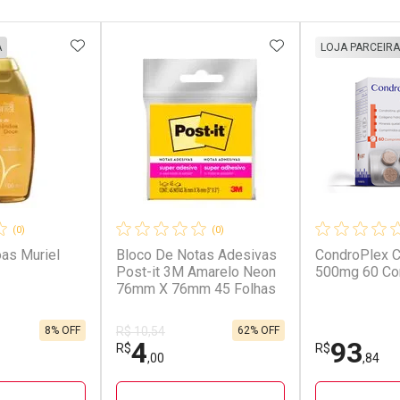
FAVORITOS
ADICIONAR AOS FAVORITOS
ADICIONAR AOS 
A
LOJA PARCEIRA
(0)
(0)
as Muriel
Bloco De Notas Adesivas
CondroPlex 
Post-it 3M Amarelo Neon
500mg 60 Co
76mm X 76mm 45 Folhas
8% OFF
62% OFF
R$ 10,54
4
93
R$
R$
,00
,84