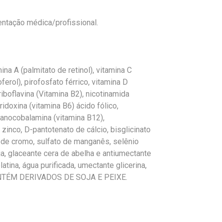
ientação médica/profissional.
ina A (palmitato de retinol), vitamina C
erol), pirofosfato férrico, vitamina D
 riboflavina (Vitamina B2), nicotinamida
ridoxina (vitamina B6) ácido fólico,
 cianocobalamina (vitamina B12),
zinco, D-pantotenato de cálcio, bisglicinato
o de cromo, sulfato de manganês, selênio
oja, glaceante cera de abelha e antiumectante
tina, água purificada, umectante glicerina,
CONTÉM DERIVADOS DE SOJA E PEIXE.