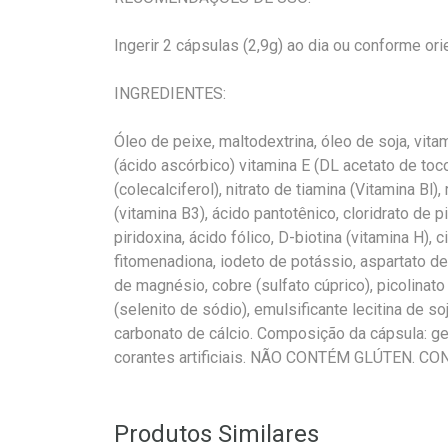
Ingerir 2 cápsulas (2,9g) ao dia ou conforme or
INGREDIENTES:
Óleo de peixe, maltodextrina, óleo de soja, vitam
(ácido ascórbico) vitamina E (DL acetato de tocof
(colecalciferol), nitrato de tiamina (Vitamina Bl),
(vitamina B3), ácido pantotênico, cloridrato de pi
piridoxina, ácido fólico, D-biotina (vitamina H),
fitomenadiona, iodeto de potássio, aspartato de 
de magnésio, cobre (sulfato cúprico), picolinat
(selenito de sódio), emulsificante lecitina de s
carbonato de cálcio. Composição da cápsula: gela
corantes artificiais. NÃO CONTÉM GLÚTEN. 
Produtos Similares