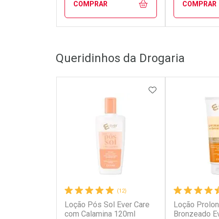
COMPRAR
COMPRAR
FECHAR
FECHAR
Queridinhos da Drogaria
Laboratório
Laborató
Por Menos
Por Men
ADICIONAR AOS 
(12)
Loção Pós Sol Ever Care
Loção Prolo
Ativar Desconto
Ativar Des
com Calamina 120ml
Bronzeado E