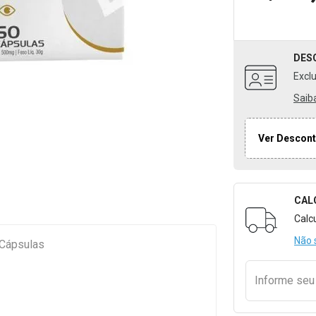
DES
Excl
Saib
Ver Descont
CAL
Formulári
Calc
Não 
 Cápsulas
Informe se