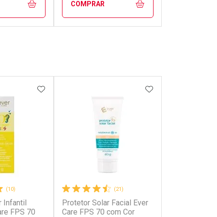
COMPRAR
FECHAR
FECHAR
FECHAR
FECHAR
rio
Laboratório
os
Por Menos
FAVORITOS
ADICIONAR AOS FAVORITOS
ADICIONAR AOS 
(10)
(21)
 Infantil
Protetor Solar Facial Ever
onto
Ativar Desconto
are FPS 70
Care FPS 70 com Cor