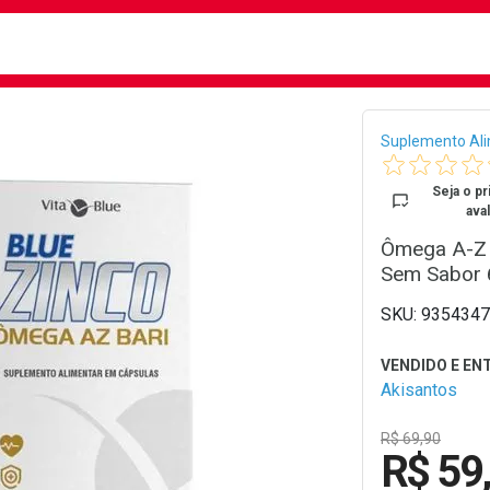
busca
isa?
Bread
Suplemento Al
Seja o pr
aval
Ômega A-Z B
Sem Sabor 
9354347
Akisantos
R$ 69,90
R$ 59