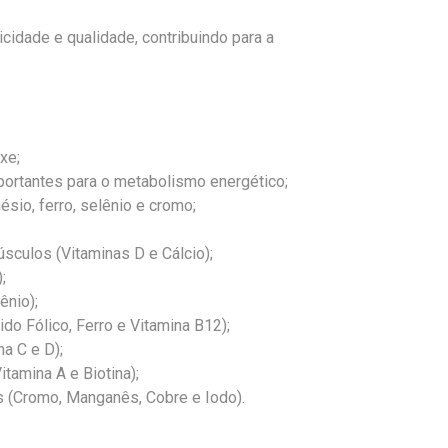
cidade e qualidade, contribuindo para a
xe;
portantes para o metabolismo energético;
sio, ferro, selênio e cromo;
sculos (Vitaminas D e Cálcio);
;
ênio);
ido Fólico, Ferro e Vitamina B12);
na C e D);
itamina A e Biotina);
s (Cromo, Manganês, Cobre e Iodo).