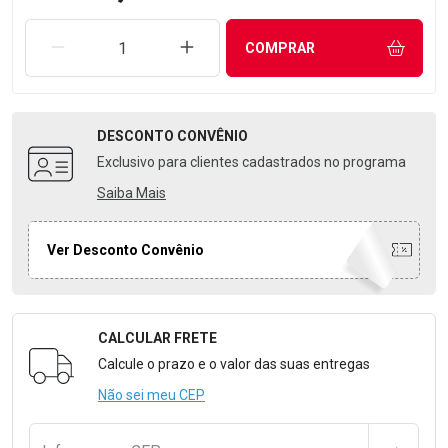
REMOVER UMA UNIDADE
AUMENTAR UMA UNIDADE
COMPRAR
DESCONTO
CONVÊNIO
Exclusivo para clientes cadastrados no programa
Saiba Mais
Ver Desconto Convênio
CALCULAR FRETE
Formulário para Calcular o Frete
Calcule o prazo e o valor das suas entregas
Não sei meu CEP