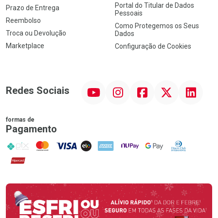
Portal do Titular de Dados
Prazo de Entrega
Pessoais
Reembolso
Como Protegemos os Seus
Troca ou Devolução
Dados
Marketplace
Configuração de Cookies
YouTube
Instagram
Facebook
Twitter
Linkedin
Redes Sociais
formas de
Pagamento
PIX
MasterCard
VISA
ELO
AMEX
NuPay
Google Pay
Diners Club
Hipercard
Promoção em Destaque