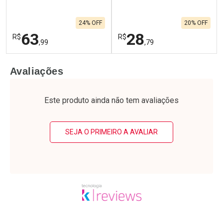
24% OFF
20% OFF
63
28
R$
R$
,99
,79
FECHAR
F
FECHAR
F
Avaliações
Laboratório
Laboratório
Por Menos
Por Menos
Este produto ainda não tem avaliações
SEJA O PRIMEIRO A AVALIAR
Ativar Desconto
Ativar Desconto