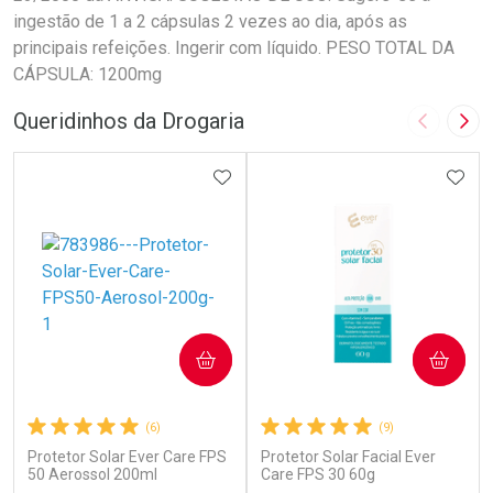
ingestão de 1 a 2 cápsulas 2 vezes ao dia, após as
principais refeições. Ingerir com líquido. PESO TOTAL DA
CÁPSULA: 1200mg
Queridinhos da Drogaria
Imagem A
Pró
ADICIONAR AOS FAVORITOS
ADIC
COMPRAR
COMPRAR
(6)
(9)
Protetor Solar Ever Care FPS
Protetor Solar Facial Ever
50 Aerossol 200ml
Care FPS 30 60g