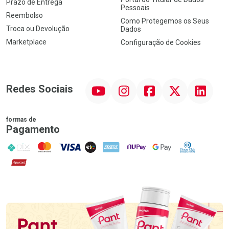
Prazo de Entrega
Pessoais
Reembolso
Como Protegemos os Seus
Troca ou Devolução
Dados
Marketplace
Configuração de Cookies
YouTube
Instagram
Facebook
Twitter
Linkedin
Redes Sociais
formas de
Pagamento
PIX
MasterCard
VISA
ELO
AMEX
NuPay
Google Pay
Diners Club
Hipercard
Promoção em Destaque