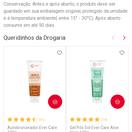
Conservação: Antes e após aberto, o produto deve ser
guardado em sua embalagem original, protegido da umidade
e á temperatura ambiente( entre 15° - 30°C). Após aberto
consumir em até 90 dias.
Queridinhos da Drogaria
Imagem A
Pró
ADICIONAR AOS FAVORITOS
ADIC
COMPRAR
COMPRAR
(41)
(14)
Autobronzeador Ever Care
Gel Pós Sol Ever Care Aloe