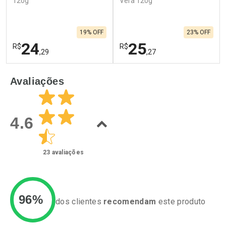
120g
Vera 120g
19% OFF
23% OFF
24
25
R$
R$
,29
,27
FECHAR
F
FECHAR
F
Avaliações
Laboratório
Laboratório
Por Menos
Por Menos
4.6
23
avaliações
96%
dos clientes
recomendam
este produto