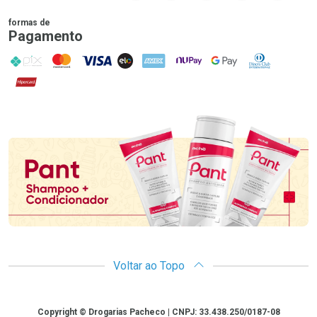
formas de
Pagamento
PIX
MasterCard
VISA
ELO
AMEX
NuPay
Google Pay
Diners Club
Hipercard
Promoção em Destaque
Voltar ao Topo
Copyright
Copyright © Drogarias Pacheco | CNPJ: 33.438.250/0187-08