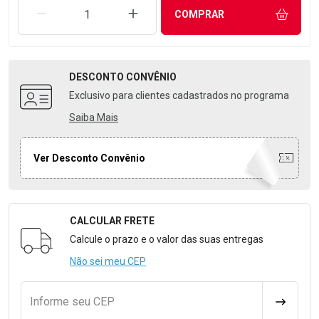
REMOVER UMA UNIDADE
AUMENTAR UMA UNIDADE
COMPRAR
DESCONTO
CONVÊNIO
Exclusivo para clientes cadastrados no programa
Saiba Mais
Ver Desconto Convênio
CALCULAR FRETE
Formulário para Calcular o Frete
Calcule o prazo e o valor das suas entregas
Não sei meu CEP
Informe seu CEP
CALCULA