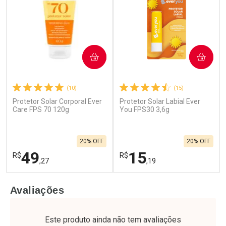
COMPRAR
COMPRAR
(10)
(15)
Protetor Solar Corporal Ever
Protetor Solar Labial Ever
Care FPS 70 120g
You FPS30 3,6g
20% OFF
20% OFF
49
15
R$
R$
,27
,19
FECHAR
F
FECHAR
F
Avaliações
Laboratório
Laboratório
Por Menos
Por Menos
Este produto ainda não tem avaliações