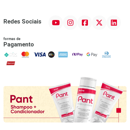
YouTube
Instagram
Facebook
Twitter
Linkedin
Redes Sociais
formas de
Pagamento
PIX
MasterCard
VISA
ELO
AMEX
NuPay
Google Pay
Diners Club
Hipercard
Promoção em Destaque