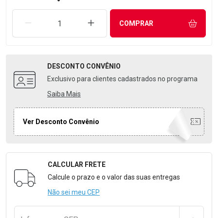
REMOVER UMA UNIDADE
AUMENTAR UMA UNIDADE
COMPRAR
DESCONTO
CONVÊNIO
Exclusivo para clientes cadastrados no programa
Saiba Mais
Ver Desconto Convênio
CALCULAR FRETE
Formulário para Calcular o Frete
Calcule o prazo e o valor das suas entregas
Não sei meu CEP