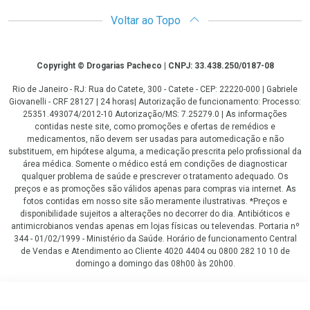
Voltar ao Topo
Copyright
Copyright © Drogarias Pacheco | CNPJ: 33.438.250/0187-08
Rio de Janeiro - RJ: Rua do Catete, 300 - Catete - CEP: 22220-000 | Gabriele
Giovanelli - CRF 28127 | 24 horas| Autorização de funcionamento: Processo:
25351.493074/2012-10 Autorização/MS: 7.25279.0 | As informações
contidas neste site, como promoções e ofertas de remédios e
medicamentos, não devem ser usadas para automedicação e não
substituem, em hipótese alguma, a medicação prescrita pelo profissional da
área médica. Somente o médico está em condições de diagnosticar
qualquer problema de saúde e prescrever o tratamento adequado. Os
preços e as promoções são válidos apenas para compras via internet. As
fotos contidas em nosso site são meramente ilustrativas. *Preços e
disponibilidade sujeitos a alterações no decorrer do dia. Antibióticos e
antimicrobianos vendas apenas em lojas físicas ou televendas. Portaria nº
344 - 01/02/1999 - Ministério da Saúde. Horário de funcionamento Central
de Vendas e Atendimento ao Cliente 4020 4404 ou 0800 282 10 10 de
domingo a domingo das 08h00 às 20h00.
LGPD Aceite os Cookies