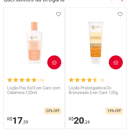
Imagem A
Pró
ADICIONAR AOS FAVORITOS
ADIC
COMPRAR
COMPRAR
(12)
(3)
Loção Pós Sol Ever Care com
Loção Prolongadora Do
Calamina 120ml
Bronzeado Ever Care 120g
23% OFF
19% OFF
17
20
R$
R$
,59
,24