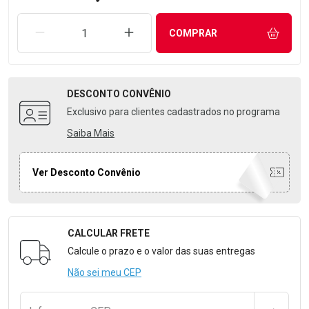
REMOVER UMA UNIDADE
AUMENTAR UMA UNIDADE
COMPRAR
DESCONTO
CONVÊNIO
Exclusivo para clientes cadastrados no programa
Saiba Mais
Ver Desconto Convênio
CALCULAR FRETE
Formulário para Calcular o Frete
Calcule o prazo e o valor das suas entregas
Não sei meu CEP