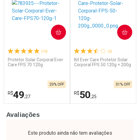
COMPRAR
COMPRAR
(10)
(3)
Protetor Solar Corporal Ever
Kit Ever Care Protetor Solar
Care FPS 70 120g
Corporal FPS 50 120g + 200g
20% OFF
31% OFF
49
50
R$
R$
,27
,25
FECHAR
F
FECHAR
F
Avaliações
Laboratório
Laboratório
Por Menos
Por Menos
Este produto ainda não tem avaliações