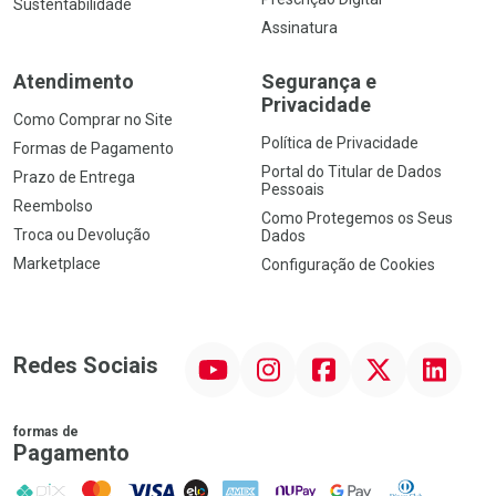
Sustentabilidade
Assinatura
Atendimento
Segurança e
Privacidade
Como Comprar no Site
Política de Privacidade
Formas de Pagamento
Portal do Titular de Dados
Prazo de Entrega
Pessoais
Reembolso
Como Protegemos os Seus
Troca ou Devolução
Dados
Marketplace
Configuração de Cookies
YouTube
Instagram
Facebook
Twitter
Linkedin
Redes Sociais
formas de
Pagamento
PIX
MasterCard
VISA
ELO
AMEX
NuPay
Google Pay
Diners Club