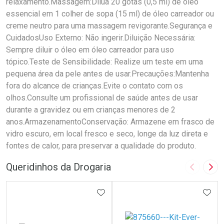
relaxamento.Massagem:Dilua 20 gotas (0,5 ml) de óleo
essencial em 1 colher de sopa (15 ml) de óleo carreador ou
creme neutro para uma massagem revigorante.Segurança e
CuidadosUso Externo: Não ingerir.Diluição Necessária:
Sempre diluir o óleo em óleo carreador para uso
tópico.Teste de Sensibilidade: Realize um teste em uma
pequena área da pele antes de usar.Precauções:Mantenha
fora do alcance de crianças.Evite o contato com os
olhos.Consulte um profissional de saúde antes de usar
durante a gravidez ou em crianças menores de 2
anos.ArmazenamentoConservação: Armazene em frasco de
vidro escuro, em local fresco e seco, longe da luz direta e
fontes de calor, para preservar a qualidade do produto.
Queridinhos da Drogaria
Imagem A
Pró
ADICIONAR AOS FAVORITOS
ADIC