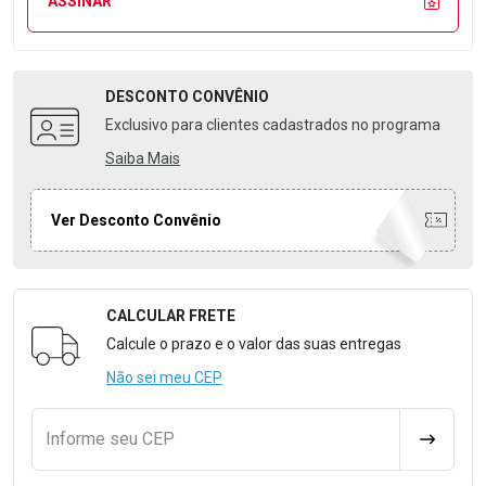
ASSINAR
DESCONTO
CONVÊNIO
Exclusivo para clientes cadastrados no programa
Saiba Mais
Ver Desconto Convênio
CALCULAR FRETE
Formulário para Calcular o Frete
Calcule o prazo e o valor das suas entregas
Não sei meu CEP
Informe seu CEP
CALCULA