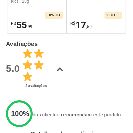
Kids 120g
18% OFF
23% OFF
55
17
R$
R$
R
,99
,59
FECHAR
F
FECHAR
F
Avaliações
Laboratório
Laboratório
L
Por Menos
Por Menos
5.0
2
avaliações
100%
dos clientes
recomendam
este produto