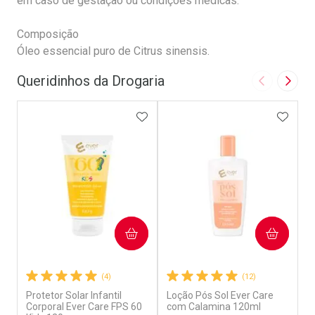
em caso de gestação ou condições médicas.
Composição
Óleo essencial puro de Citrus sinensis.
Queridinhos da Drogaria
Imagem Ant
Próxi
ADICIONAR AOS FAVORITOS
ADICI
COMPRAR
COMPRAR
(4)
(12)
Protetor Solar Infantil
Loção Pós Sol Ever Care
L
Corporal Ever Care FPS 60
com Calamina 120ml
B