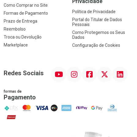
Privacidade
Como Comprar no Site
Política de Privacidade
Formas de Pagamento
Portal do Titular de Dados
Prazo de Entrega
Pessoais
Reembolso
Como Protegemos os Seus
Troca ou Devolução
Dados
Marketplace
Configuração de Cookies
YouTube
Instagram
Facebook
Twitter
Linkedin
Redes Sociais
formas de
Pagamento
PIX
MasterCard
VISA
ELO
AMEX
NuPay
Google Pay
Diners Club
Hipercard
Promoção em Destaque