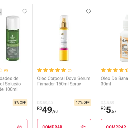
FAVORITOS
ADICIONAR AOS FAVORITOS
ADICIONAR AOS 
A
(0)
(2)
idades de
Óleo Corporal Dove Sérum
Óleo De Bana
rol Solução
Firmador 150ml Spray
30ml
de 100ml
8% OFF
17% OFF
R$ 59,90
R$ 8,59
49
5
R$
R$
,90
,67
COMPRAR
COMPRAR