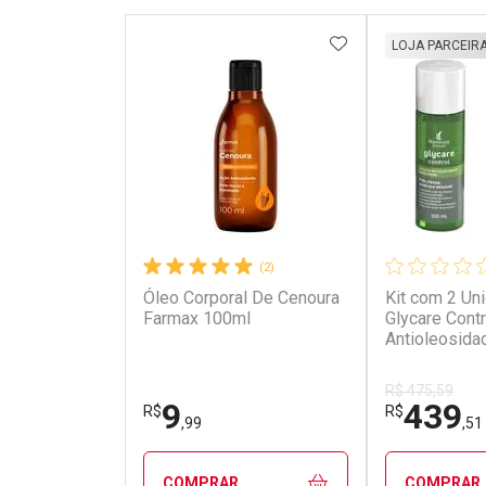
ADICIONAR AOS 
LOJA PARCEIR
(2)
Óleo Corporal De Cenoura
Kit com 2 Un
Farmax 100ml
Glycare Cont
Antioleosida
R$ 475,59
9
439
R$
R$
,99
,51
COMPRAR
COMPRAR