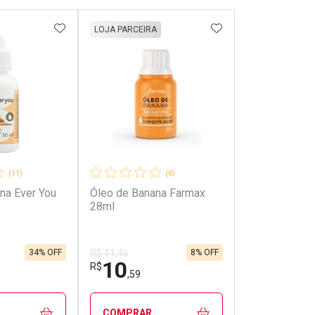
FAVORITOS
ADICIONAR AOS FAVORITOS
ADICIONAR AOS 
LOJA PARCEIRA
(11)
(0)
na Ever You
Óleo de Banana Farmax
28ml
34% OFF
8% OFF
R$ 11,46
10
R$
,59
COMPRAR