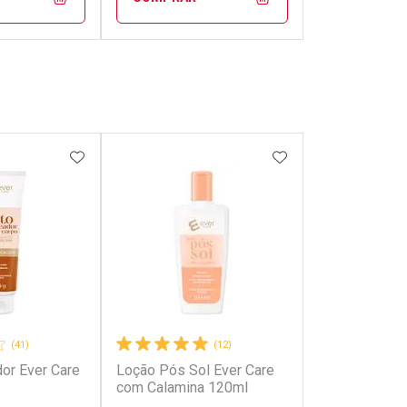
FECHAR
FECHAR
FECHAR
FECHAR
rio
Laboratório
os
Por Menos
FAVORITOS
ADICIONAR AOS FAVORITOS
ADICIONAR AOS 
(41)
(12)
or Ever Care
Loção Pós Sol Ever Care
onto
Ativar Desconto
com Calamina 120ml