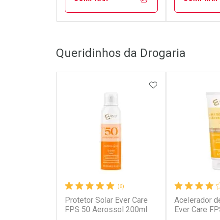
FECHAR
FECHAR
Queridinhos da Drogaria
Laboratório
Laborató
Por Menos
Por Men
ADICIONAR AOS 
(6)
Protetor Solar Ever Care
Acelerador d
Ativar Desconto
Ativar Des
FPS 50 Aerossol 200ml
Ever Care F