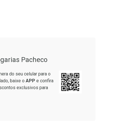
onto
Ativar Desconto
em Desconto
Comprar sem Desconto
em Desconto
Comprar sem Desconto
9/cada
Por R$ 17,59/cada
9/cada
Por R$ 17,59/cada
garias Pacheco
era do seu celular para o
lado, baixe o
APP
e confira
scontos exclusivos para