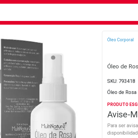
busca
isa?
Bread
Óleo Corporal
Óleo de Ro
793418
Óleo de Rosa
PRODUTO ES
Avise-M
Para ser avis
disponibilida