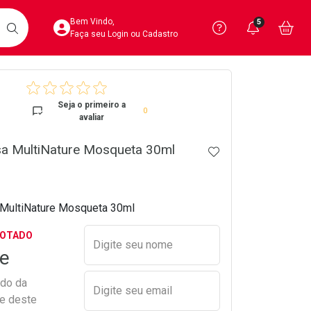
Acesse sua Conta
Precisa de 
Notific
Aces
Bem Vindo,
5
Você po
notifica
Vo
it
BUSCAR
Ver Recursos 
Faça seu Login ou Cadastro
crumb
Atendimento ao 
Seja o primeiro a
0
avaliar
Central de Ajud
sa MultiNature Mosqueta 30ml
ADICIONAR AOS 
Televendas
4020-4404
 MultiNature Mosqueta 30ml
Preencher nome e email para s
GOTADO
Digite seu nome
e
ado da
Digite seu email
de deste