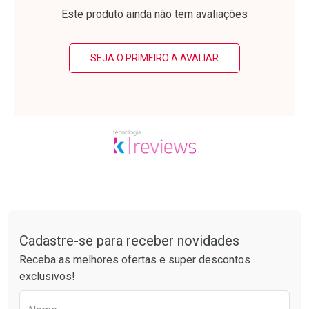
Laboratório
Laboratório
Por Menos
Por Menos
Este produto ainda não tem avaliações
SEJA O PRIMEIRO A AVALIAR
Ativar Desconto
Ativar Desconto
Comprar sem Desconto
Comprar sem Desconto
Tudo sobre a Drogarias Pacheco
Por R$ 55,19/cada
Por R$ 30,61/cada
Comprar sem Desconto
Comprar sem Desconto
Por R$ 55,19/cada
Por R$ 30,61/cada
Cadastre-se para receber novidades
Receba as melhores ofertas e super descontos
exclusivos!
Preencha o formulário abaixo para receber 