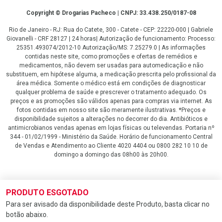
Copyright
Copyright © Drogarias Pacheco | CNPJ: 33.438.250/0187-08
Rio de Janeiro - RJ: Rua do Catete, 300 - Catete - CEP: 22220-000 | Gabriele
Giovanelli - CRF 28127 | 24 horas| Autorização de funcionamento: Processo:
25351.493074/2012-10 Autorização/MS: 7.25279.0 | As informações
contidas neste site, como promoções e ofertas de remédios e
medicamentos, não devem ser usadas para automedicação e não
substituem, em hipótese alguma, a medicação prescrita pelo profissional da
área médica. Somente o médico está em condições de diagnosticar
qualquer problema de saúde e prescrever o tratamento adequado. Os
preços e as promoções são válidos apenas para compras via internet. As
fotos contidas em nosso site são meramente ilustrativas. *Preços e
disponibilidade sujeitos a alterações no decorrer do dia. Antibióticos e
antimicrobianos vendas apenas em lojas físicas ou televendas. Portaria nº
344 - 01/02/1999 - Ministério da Saúde. Horário de funcionamento Central
de Vendas e Atendimento ao Cliente 4020 4404 ou 0800 282 10 10 de
domingo a domingo das 08h00 às 20h00.
LGPD Aceite os Cookies
PRODUTO ESGOTADO
Para ser avisado da disponibilidade deste Produto, basta clicar no
botão abaixo.