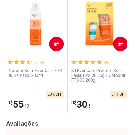
COMPRAR
COMPRAR
(6)
(9)
Protetor Solar Ever Care FPS
Kit Ever Care Protetor Solar
30 Aerossol 200ml
Facial FPS 30 60g + Corporal
FPS 30 200g
20% OFF
51% OFF
55
30
R$
R$
,19
,61
FECHAR
F
FECHAR
F
Avaliações