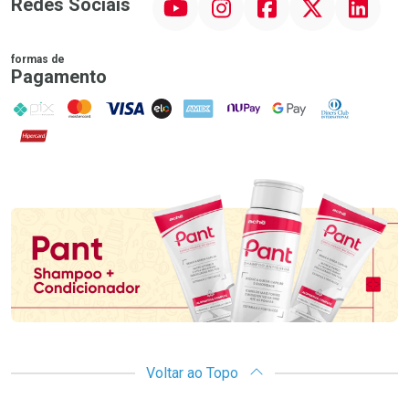
Redes Sociais
formas de
Pagamento
PIX
MasterCard
VISA
ELO
AMEX
NuPay
Google Pay
Diners Club
Hipercard
Promoção em Destaque
Voltar ao Topo