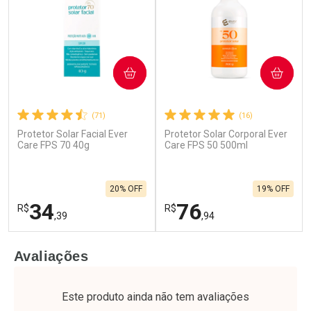
COMPRAR
COMPRAR
(71)
(16)
Protetor Solar Facial Ever
Protetor Solar Corporal Ever
Care FPS 70 40g
Care FPS 50 500ml
20% OFF
19% OFF
34
76
R$
R$
,39
,94
FECHAR
F
FECHAR
F
Avaliações
Laboratório
Laboratório
Por Menos
Por Menos
Este produto ainda não tem avaliações