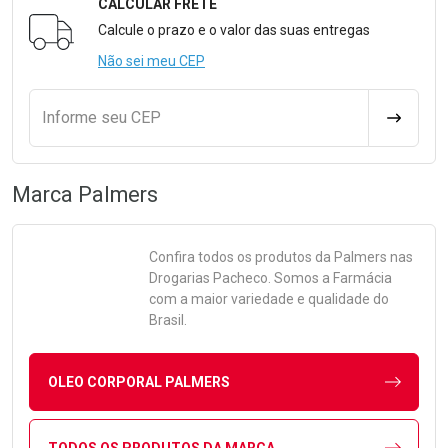
CALCULAR FRETE
Formulário para Calcular o Frete
Calcule o prazo e o valor das suas entregas
Não sei meu CEP
Informe seu CEP
CALCULA
Marca
Palmers
Confira todos os produtos da
Palmers
nas
Drogarias Pacheco. Somos a Farmácia
com a maior variedade e qualidade do
Brasil.
OLEO CORPORAL PALMERS
TODOS OS PRODUTOS DA MARCA