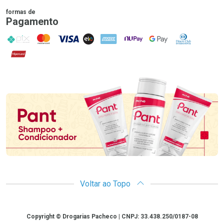
formas de
Pagamento
PIX
MasterCard
VISA
ELO
AMEX
NuPay
Google Pay
Diners Club
Hipercard
Promoção em Destaque
Voltar ao Topo
Copyright
Copyright © Drogarias Pacheco | CNPJ: 33.438.250/0187-08