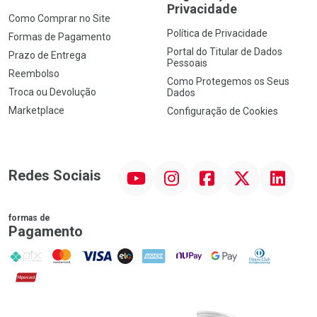
Privacidade
Como Comprar no Site
Política de Privacidade
Formas de Pagamento
Portal do Titular de Dados
Prazo de Entrega
Pessoais
Reembolso
Como Protegemos os Seus
Troca ou Devolução
Dados
Marketplace
Configuração de Cookies
YouTube
Instagram
Facebook
Twitter
Linkedin
Redes Sociais
formas de
Pagamento
PIX
MasterCard
VISA
ELO
AMEX
NuPay
Google Pay
Diners Club
Hipercard