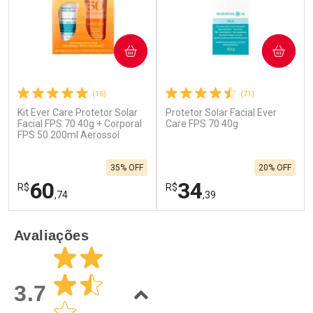
COMPRAR
COMPRAR
(16)
(71)
Kit Ever Care Protetor Solar
Protetor Solar Facial Ever
Facial FPS 70 40g + Corporal
Care FPS 70 40g
FPS 50 200ml Aerossol
35% OFF
20% OFF
60
34
R$
R$
,74
,39
FECHAR
F
FECHAR
F
Avaliações
Laboratório
Laboratório
Por Menos
Por Menos
3.7