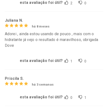
esta avaliação foi útil?
2
0
Juliana N.
há 8 meses
Adorei , ainda estou usando de pouco , mais com o
hidratante já vejo o resultado é maravilhoso, obrigada
Dove
esta avaliação foi útil?
1
0
Priscila S.
há 3 semanas
esta avaliação foi útil?
0
1