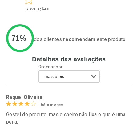
7
avaliações
71%
dos clientes
recomendam
este produto
Detalhes das avaliações
Ativar Desconto
Ativar Desconto
Ordenar por
Comprar sem Desconto
Comprar sem Desconto
Por R$ 60,74/cada
Por R$ 34,39/cada
Comprar sem Desconto
Comprar sem Desconto
Por R$ 60,74/cada
Por R$ 34,39/cada
Raquel Oliveira
há 8 meses
Gostei do produto, mas o cheiro não fixa o que é uma
pena.