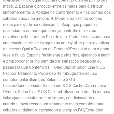
Aplicação?1. Coloque algumas gotas do óleo na palma das
mãos. 2. Espalhe o produto entre as mãos para distribuir
uniformemente. 3. Aplique no comprimento e nas pontas dos
cabelos secos ou úmidos. 4. Modele os cachos com as
mãos para ajudar na definição. 5. Reaplique pequenas
quantidades sempre que desejar controlar o frizz ou
devolver brilho aos fios.Dica de uso: Pode ser utilizado para
umectação antes da lavagem ou no day after para revitalizar
os cachos.Qual a Textura do Produto?Possui textura oleosa
leve e fluida. Espalha facilmente pelos fios, ajudando a nutrir
e proporcionar brilho sem deixar sensação pegajosa ou
pesada.O Que Contém?01 – Óleo Capilar Salon Line S.O.S
Cachos Tratamento Poderoso 42 mlSugestão de uso
complementarShampoo Salon Line S.O.S
CachosCondicionador Salon Line S.O.S CachosCreme para
Pentear Salon Line S.O.S CachosUtilizar produtos da mesma
linha ajuda a manter os fios limpos, condicionados e
nutridos, favorecendo um tratamento mais completo para
cabelos ondulados, cacheados e crespos.FAQEsse óleo