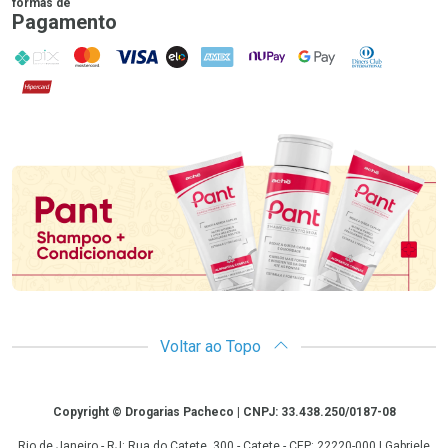
formas de
Pagamento
PIX
MasterCard
VISA
ELO
AMEX
NuPay
Google Pay
Diners Club
Hipercard
Promoção em Destaque
Voltar ao Topo
Copyright
Copyright © Drogarias Pacheco | CNPJ: 33.438.250/0187-08
Rio de Janeiro - RJ: Rua do Catete, 300 - Catete - CEP: 22220-000 | Gabriele