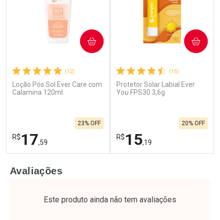
COMPRAR
COMPRAR
(12)
(15)
Loção Pós Sol Ever Care com
Protetor Solar Labial Ever
Calamina 120ml
You FPS30 3,6g
23% OFF
20% OFF
17
15
R$
R$
,59
,19
FECHAR
F
FECHAR
F
Avaliações
Laboratório
Laboratório
Por Menos
Por Menos
Este produto ainda não tem avaliações