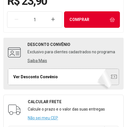
R$ 23,90
REMOVER UMA UNIDADE
AUMENTAR UMA UNIDADE
COMPRAR
DESCONTO
CONVÊNIO
Exclusivo para clientes cadastrados no programa
Saiba Mais
Ver Desconto Convênio
CALCULAR FRETE
Formulário para Calcular o Frete
Calcule o prazo e o valor das suas entregas
Não sei meu CEP