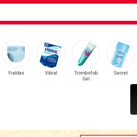
ca
isa?
em Destaque
Fraldas
Vibral
Trombofob
Secret
Gel