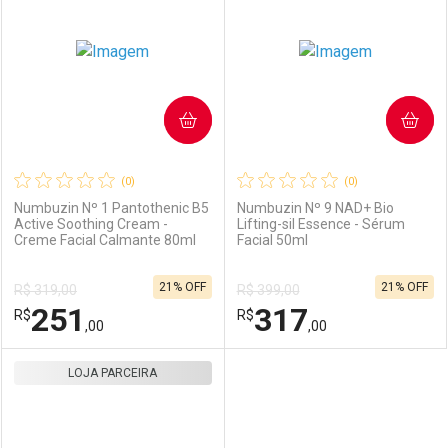
COMPRAR
COMPRAR
(0)
(0)
Numbuzin Nº 1 Pantothenic B5
Numbuzin Nº 9 NAD+ Bio
Active Soothing Cream -
Lifting-sil Essence - Sérum
Creme Facial Calmante 80ml
Facial 50ml
21% OFF
21% OFF
R$ 319,00
R$ 399,00
251
317
R$
R$
,00
,00
LOJA PARCEIRA
FECHAR
FECHAR
F
F
Laboratório
Por Menos
Laboratório
Por Menos