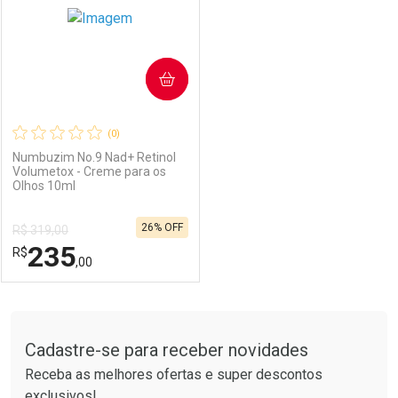
COMPRAR
(0)
Numbuzim No.9 Nad+ Retinol
Volumetox - Creme para os
Olhos 10ml
Ativar Desconto
Ativar Desconto
26% OFF
R$ 319,00
Comprar sem Desconto
Comprar sem Desconto
235
R$
Comprar sem Desconto
Comprar sem Desconto
Por R$ 251,00/cada
Por R$ 317,00/cada
,00
Por R$ 251,00/cada
Por R$ 317,00/cada
FECHAR
FECHAR
Tudo sobre a Drogarias Pacheco
Cadastre-se para receber novidades
Laboratório
Por Menos
Receba as melhores ofertas e super descontos
exclusivos!