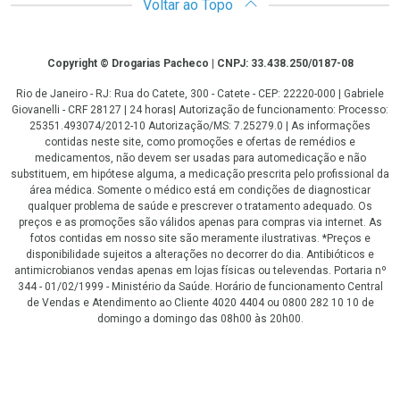
Voltar ao Topo
Copyright
Copyright © Drogarias Pacheco | CNPJ: 33.438.250/0187-08
Rio de Janeiro - RJ: Rua do Catete, 300 - Catete - CEP: 22220-000 | Gabriele
Giovanelli - CRF 28127 | 24 horas| Autorização de funcionamento: Processo:
25351.493074/2012-10 Autorização/MS: 7.25279.0 | As informações
contidas neste site, como promoções e ofertas de remédios e
medicamentos, não devem ser usadas para automedicação e não
substituem, em hipótese alguma, a medicação prescrita pelo profissional da
área médica. Somente o médico está em condições de diagnosticar
qualquer problema de saúde e prescrever o tratamento adequado. Os
preços e as promoções são válidos apenas para compras via internet. As
fotos contidas em nosso site são meramente ilustrativas. *Preços e
disponibilidade sujeitos a alterações no decorrer do dia. Antibióticos e
antimicrobianos vendas apenas em lojas físicas ou televendas. Portaria nº
344 - 01/02/1999 - Ministério da Saúde. Horário de funcionamento Central
de Vendas e Atendimento ao Cliente 4020 4404 ou 0800 282 10 10 de
domingo a domingo das 08h00 às 20h00.
LGPD Aceite os Cookies