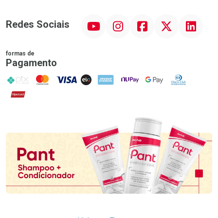
YouTube
Instagram
Facebook
Twitter
Linkedin
Redes Sociais
formas de
Pagamento
PIX
MasterCard
VISA
ELO
AMEX
NuPay
Google Pay
Diners Club
Hipercard
Promoção em Destaque