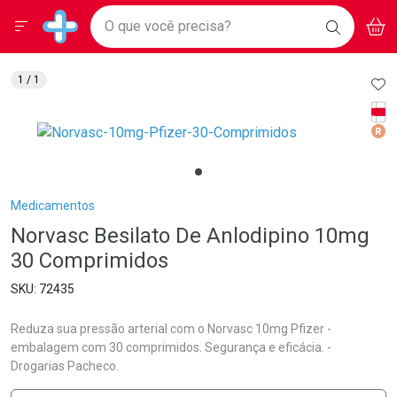
Drogarias Pacheco
Menu
Aces
Ir direto para a home
O que você precisa?
BAIXE
V
i
Baixe nosso APP e aproveite Ofertas Exclusivas!
BUSCAR
O APP
Navegue pela página
Ir direto para o conteúdo
Faça a sua busca
Ir direto para a busca
Ir direto para a conta
AD
1
/ 1
Ir direto para a ajuda
Tarj
Ir direto para a notificações
Med
Ir direto para o carrinho
Ir direto para o menu
Breadcrumb
Medicamentos
Norvasc Besilato De Anlodipino 10mg
30 Comprimidos
72435
Reduza sua pressão arterial com o Norvasc 10mg Pfizer -
embalagem com 30 comprimidos. Segurança e eficácia. -
Drogarias Pacheco.