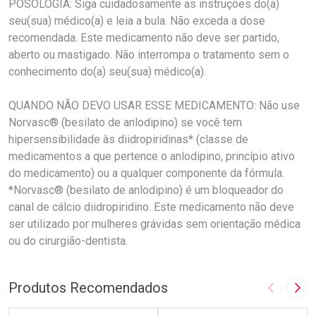
POSOLOGIA: Siga cuidadosamente as instruções do(a)
seu(sua) médico(a) e leia a bula. Não exceda a dose
recomendada. Este medicamento não deve ser partido,
aberto ou mastigado. Não interrompa o tratamento sem o
conhecimento do(a) seu(sua) médico(a).
QUANDO NÃO DEVO USAR ESSE MEDICAMENTO: Não use
Norvasc® (besilato de anlodipino) se você tem
hipersensibilidade às diidropiridinas* (classe de
medicamentos a que pertence o anlodipino, princípio ativo
do medicamento) ou a qualquer componente da fórmula.
*Norvasc® (besilato de anlodipino) é um bloqueador do
canal de cálcio diidropiridino. Este medicamento não deve
ser utilizado por mulheres grávidas sem orientação médica
ou do cirurgião-dentista.
Produtos Recomendados
Imagem A
Pró