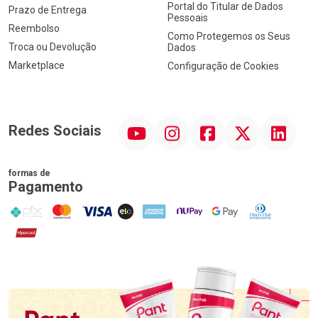
Portal do Titular de Dados
Prazo de Entrega
Pessoais
Reembolso
Como Protegemos os Seus
Troca ou Devolução
Dados
Marketplace
Configuração de Cookies
YouTube
Instagram
Facebook
Twitter
Linkedin
Redes Sociais
formas de
Pagamento
PIX
MasterCard
VISA
ELO
AMEX
NuPay
Google Pay
Diners Club
Hipercard
Promoção em Destaque