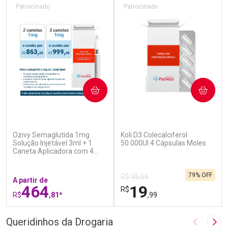
Patrocinado
Patrocinado
COMPRAR
COMPRAR
(5)
(7)
Ozivy Semaglutida 1mg
Koli D3 Colecalciferol
Solução Injetável 3ml + 1
50.000UI 4 Cápsulas Moles
Caneta Aplicadora com 4
Agulhas
79% OFF
R$ 95,66
A partir de
464
19
R$
R$
,81*
,99
FECHAR
F
FECHAR
F
Queridinhos da Drogaria
Imagem A
Pró