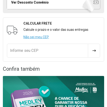
Ver Desconto Convênio
CALCULAR FRETE
Formulário para Calcular o Frete
Calcule o prazo e o valor das suas entregas
Não sei meu CEP
Informe seu CEP
CALCULA
Confira também