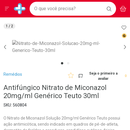
Drogarias Pacheco
Menu
Aces
Ir direto para a home
O que você precisa?
BAIXE
V
i
Baixe nosso APP e aproveite Ofertas Exclusivas!
BUSCAR
O APP
Navegue pela página
Ir direto para o conteúdo
Faça a sua busca
Ir direto para a busca
Ir direto para a conta
AD
1
/ 2
Ir direto para a ajuda
Med
Ir direto para a notificações
Ir direto para o carrinho
Ir direto para o menu
Breadcrumb
Seja o primeiro a
Remédios
0
avaliar
Antifúngico Nitrato de Miconazol
20mg/ml Genérico Teuto 30ml
560804
O Nitrato de Miconazol Solução 20mg/ml Genérico Teuto possui
ação antimicótica, sendo indicado em quadros de pé-de-atleta,