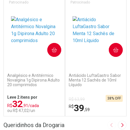
Patrocinado
Patrocinado
COMPRAR
COMPRAR
(84)
(106)
Analgésico e Antitérmico
Antiácido LuftaGastro Sabor
Novalgina 1g Dipirona Adulto
Menta 12 Sachês de 10ml
20 comprimidos
Líquido
Leve 2 itens por
38% OFF
R$ 63,99
32
39
R$
,91/cada
R$
,59
ou R$ 47,02/un
FECHAR
F
FECHAR
F
Queridinhos da Drogaria
Imagem A
Pró