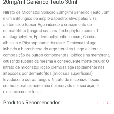
20mg/ml Genérico Teuto 30ml
Nitrato de Miconazol Solução 20mg/ml Genérico Teuto 30ml
é um antifúngico de amplo espectro, ativo pelas vias
sistêmica e tópica. Age inibindo o crescimento de
dermatófitos (fungos) comuns: Trichophyton rubrum, T.
mentagrophytes, Epidermophytonfloccosum, Candida
albicans e Pityrosporum orbiculare. O miconazol age
inibindo a biossíntese do ergosterol no fungo e altera a
composição de outros componentes lipídicos na membrana,
causando ruptura da mesma e consequente morte celular. O
nitrato de miconazol loção cremosa age rapidamente nas
infecções por dermatófitos (micoses superficiais),
leveduras e outros fungos. Nitrato de miconazol loção
cremosa praticamente não é absorvido e a sua ação é
exclusivamente local.
Produtos Recomendados
Imagem A
Pró