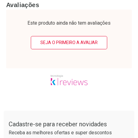
FECHAR
F
FECHAR
F
Avaliações
Laboratório
Laboratório
Por Menos
Por Menos
Este produto ainda não tem avaliações
SEJA O PRIMEIRO A AVALIAR
Ativar Desconto
Ativar Desconto
Comprar sem Desconto
Comprar sem Desconto
Tudo sobre a Drogarias Pacheco
Por R$ 34,39/cada
Por R$ 55,99/cada
Comprar sem Desconto
Comprar sem Desconto
Por R$ 34,39/cada
Por R$ 55,99/cada
Cadastre-se para receber novidades
Receba as melhores ofertas e super descontos