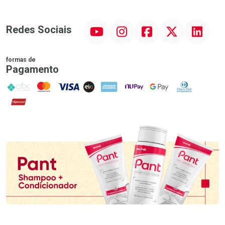
YouTube
Instagram
Facebook
Twitter
Linkedin
Redes Sociais
formas de
Pagamento
PIX
MasterCard
VISA
ELO
AMEX
NuPay
Google Pay
Diners Club
Hipercard
Promoção em Destaque