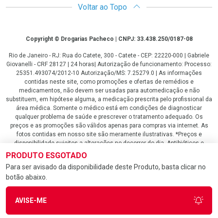
Voltar ao Topo
Copyright
Copyright © Drogarias Pacheco | CNPJ: 33.438.250/0187-08
Rio de Janeiro - RJ: Rua do Catete, 300 - Catete - CEP: 22220-000 | Gabriele
Giovanelli - CRF 28127 | 24 horas| Autorização de funcionamento: Processo:
25351.493074/2012-10 Autorização/MS: 7.25279.0 | As informações
contidas neste site, como promoções e ofertas de remédios e
medicamentos, não devem ser usadas para automedicação e não
substituem, em hipótese alguma, a medicação prescrita pelo profissional da
área médica. Somente o médico está em condições de diagnosticar
qualquer problema de saúde e prescrever o tratamento adequado. Os
preços e as promoções são válidos apenas para compras via internet. As
fotos contidas em nosso site são meramente ilustrativas. *Preços e
disponibilidade sujeitos a alterações no decorrer do dia. Antibióticos e
antimicrobianos vendas apenas em lojas físicas ou televendas. Portaria nº
PRODUTO ESGOTADO
344 - 01/02/1999 - Ministério da Saúde. Horário de funcionamento Central
Para ser avisado da disponibilidade deste Produto, basta clicar no
de Vendas e Atendimento ao Cliente 4020 4404 ou 0800 282 10 10 de
botão abaixo.
domingo a domingo das 08h00 às 20h00.
LGPD Aceite os Cookies
AVISE-ME