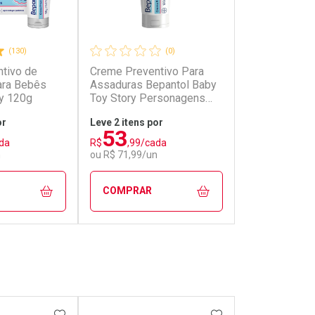
(130)
(0)
tivo de
Creme Preventivo Para
Creme Antias
ara Bebês
Assaduras Bepantol Baby
Nebacetin Ba
y 120g
Toy Story Personagens
Regeneração
Sortidos 120g
or
Leve 2 itens por
53
31
da
R$
,99/cada
R$
,59
n
ou R$ 71,99/un
COMPRAR
COMPRAR
FECHAR
FECHAR
FECHAR
FECHAR
rio
Laboratório
Laborató
os
Por Menos
Por Men
FAVORITOS
ADICIONAR AOS FAVORITOS
ADICIONAR AOS 