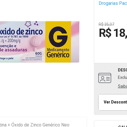
Drogarias Pa
R$ 35,07
R$ 18
DES
Excl
Saib
Ver Descont
ina + Óxido de Zinco Genérico Neo