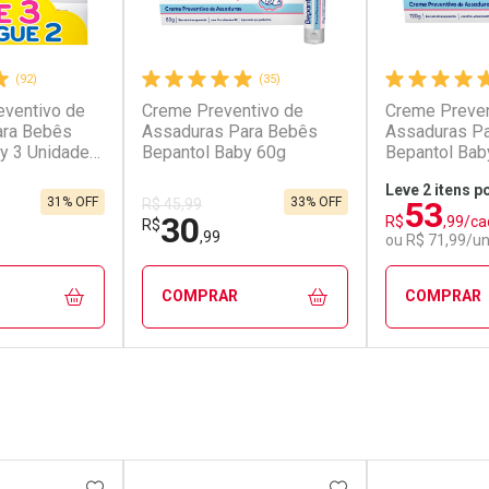
(92)
(35)
eventivo de
Creme Preventivo de
Creme Preven
ara Bebês
Assaduras Para Bebês
Assaduras P
y 3 Unidades
Bepantol Baby 60g
Bepantol Bab
Leve 2 itens p
53
31% OFF
33% OFF
R$ 45,99
30
R$
,99/ca
R$
,99
ou R$ 71,99/u
COMPRAR
COMPRAR
FECHAR
FECHAR
FECHAR
FECHAR
rio
Laboratório
Laborató
os
Por Menos
Por Men
FAVORITOS
ADICIONAR AOS FAVORITOS
ADICIONAR AOS 