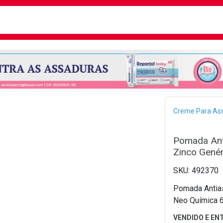
busca
isa?
Bread
Creme Para As
Pomada Anti
Zinco Gené
492370
Pomada Antias
Neo Química 