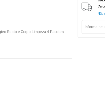
CAL
Formulári
Calc
Não 
Informe se
ies Rosto e Corpo Limpeza 4 Pacotes