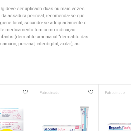
0g deve ser aplicado duas ou mais vezes
a da assadura perineal, recomenda-se que
igiene local, secando-se adequadamente e
Este medicamento tem como indicação
nfantis (dermatite amoniacal “dermatite das
mário, perianal, interdigital, axilar), as
FAVORITOS
ADICIONAR AOS FAVORITOS
ADICIONAR AOS 
Patrocinado
Patrocinado