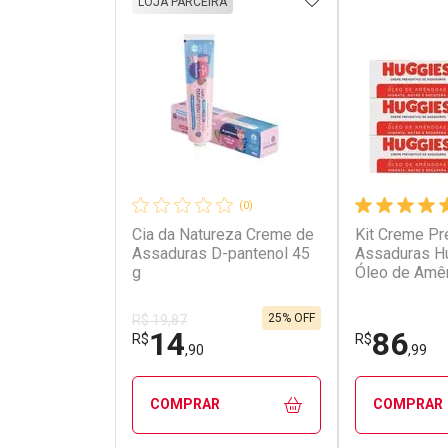
LOJA PARCEIRA
(0)
Cia da Natureza Creme de
Kit Creme Pr
Ativar Desconto
Ativar Des
Assaduras D-pantenol 45
Assaduras H
g
Óleo de Amê
Unidades de
Comprar sem Desconto
Comprar s
Comprar sem Desconto
Comprar s
Por R$ 17,63/cada
Por R$ 43,9
Por R$ 17,63/cada
Por R$ 43,9
25% OFF
R$ 19,87
14
86
R$
R$
,90
,99
COMPRAR
COMPRAR