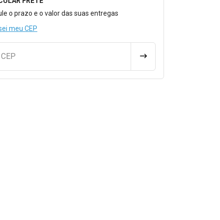
CULAR FRETE
o para Calcular o Frete
ule o prazo e o valor das suas entregas
sei meu CEP
u CEP
CALCULAR FRETE