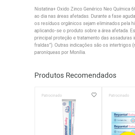
Nistatina+ Oxido Zinco Genérico Neo Química 6
ao dia nas áreas afetadas. Durante a fase agud
os resíduos orgânicos sejam eliminados pela h
aplicando-se o produto sobre a área afetada. 
principal proteção e tratamento das assaduras i
fraldas”). Outras indicações são os intertrigos (ma
paroníqueas por Monília.
Produtos Recomendados
ADICIONAR AOS 
Patrocinado
Patrocinado