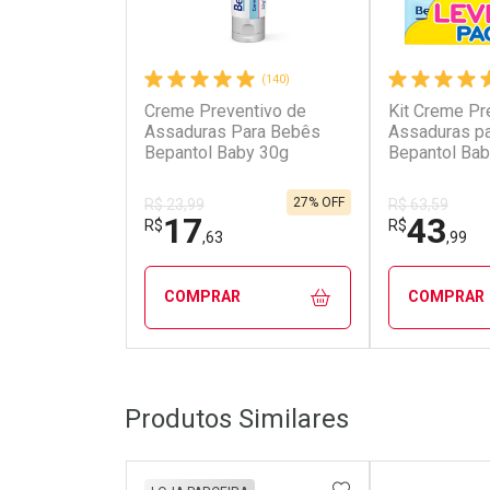
(140)
Creme Preventivo de
Kit Creme Pr
Assaduras Para Bebês
Assaduras p
Bepantol Baby 30g
Bepantol Bab
de 30g
27% OFF
R$ 23,99
R$ 63,59
17
43
R$
R$
,63
,99
COMPRAR
COMPRAR
FECHAR
FECHAR
Produtos Similares
Laboratório
Laborató
Por Menos
Por Men
ADICIONAR AOS 