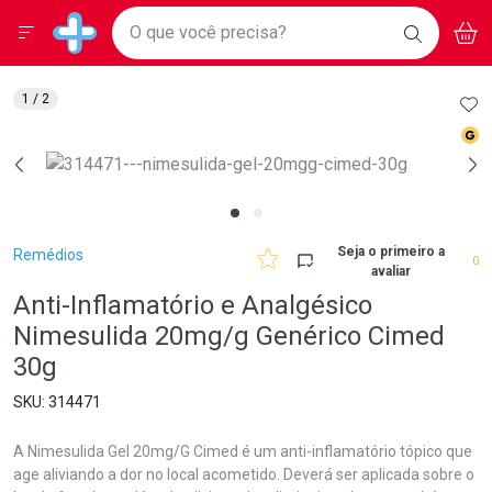
Drogarias Pacheco
Menu
Aces
Ir direto para a home
O que você precisa?
BAIXE
V
i
Baixe nosso APP e aproveite Ofertas Exclusivas!
BUSCAR
O APP
Navegue pela página
Ir direto para o conteúdo
Faça a sua busca
Ir direto para a busca
Ir direto para a conta
AD
1
/ 2
Ir direto para a ajuda
Med
Ir direto para a notificações
Ir direto para o carrinho
Ir direto para o menu
Breadcrumb
Seja o primeiro a
Remédios
0
avaliar
Anti-Inflamatório e Analgésico
Nimesulida 20mg/g Genérico Cimed
30g
314471
A Nimesulida Gel 20mg/G Cimed é um anti-inflamatório tópico que
age aliviando a dor no local acometido. Deverá ser aplicada sobre o