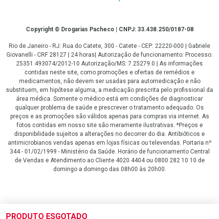
Copyright
Copyright © Drogarias Pacheco | CNPJ: 33.438.250/0187-08
Rio de Janeiro - RJ: Rua do Catete, 300 - Catete - CEP: 22220-000 | Gabriele
Giovanelli - CRF 28127 | 24 horas| Autorização de funcionamento: Processo:
25351.493074/2012-10 Autorização/MS: 7.25279.0 | As informações
contidas neste site, como promoções e ofertas de remédios e
medicamentos, não devem ser usadas para automedicação e não
substituem, em hipótese alguma, a medicação prescrita pelo profissional da
área médica. Somente o médico está em condições de diagnosticar
qualquer problema de saúde e prescrever o tratamento adequado. Os
preços e as promoções são válidos apenas para compras via internet. As
fotos contidas em nosso site são meramente ilustrativas. *Preços e
disponibilidade sujeitos a alterações no decorrer do dia. Antibióticos e
antimicrobianos vendas apenas em lojas físicas ou televendas. Portaria nº
344 - 01/02/1999 - Ministério da Saúde. Horário de funcionamento Central
de Vendas e Atendimento ao Cliente 4020 4404 ou 0800 282 10 10 de
domingo a domingo das 08h00 às 20h00.
LGPD Aceite os Cookies
PRODUTO ESGOTADO