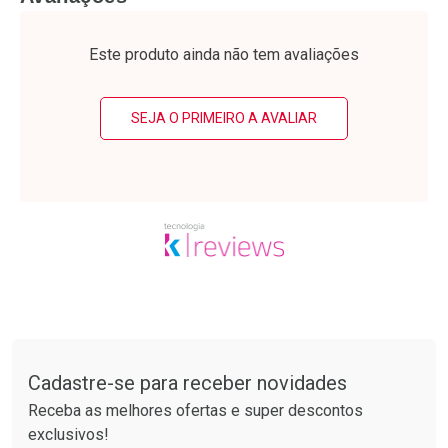
Laboratório
Laboratório
Por Menos
Por Menos
Este produto ainda não tem avaliações
SEJA O PRIMEIRO A AVALIAR
Ativar Desconto
Ativar Desconto
Comprar sem Desconto
Comprar sem Desconto
Tudo sobre a Drogarias Pacheco
Por R$ 74,99/cada
Por R$ 21,86/cada
Comprar sem Desconto
Comprar sem Desconto
Por R$ 74,99/cada
Por R$ 21,86/cada
Cadastre-se para receber novidades
Receba as melhores ofertas e super descontos
exclusivos!