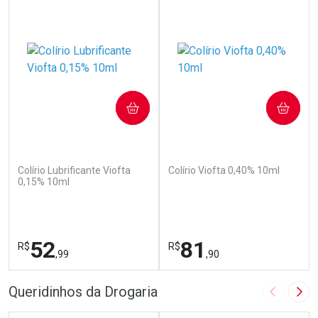
COMPRAR
COMPRAR
(110)
(142)
Colírio Lubrificante Viofta
Colírio Viofta 0,40% 10ml
0,15% 10ml
52
81
R$
R$
,99
,90
FECHAR
F
FECHAR
F
Queridinhos da Drogaria
Imagem A
Pró