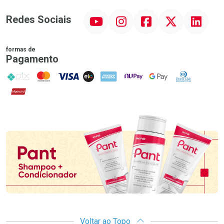
YouTube
Instagram
Facebook
Twitter
Linkedin
Redes Sociais
formas de
Pagamento
PIX
MasterCard
VISA
ELO
AMEX
NuPay
Google Pay
Diners Club
Hipercard
Promoção em Destaque
Voltar ao Topo