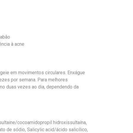
sabão
ência à acne
ageie em movimentos circulares. Enxágue
vezes por semana. Para melhores
imo duas vezes ao dia, dependendo da
ultaine/cocoamidopropil hidroxissultaína,
o de sódio, Salicylic acid/ácido salicílico,