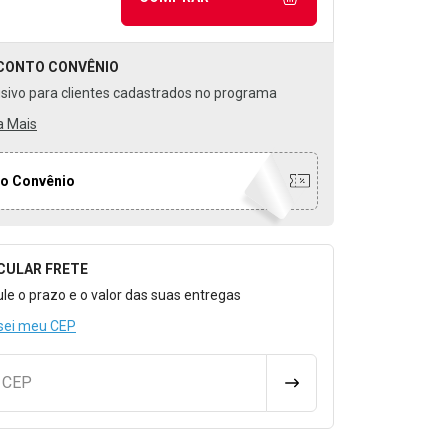
CONTO
CONVÊNIO
usivo para clientes cadastrados no programa
a Mais
o Convênio
CULAR FRETE
o para Calcular o Frete
ule o prazo e o valor das suas entregas
sei meu CEP
u CEP
CALCULAR FRETE