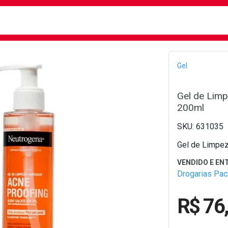
busca
isa?
Bread
Gel
Gel de Lim
200ml
631035
Gel de Limpez
Drogarias Pa
R$ 76