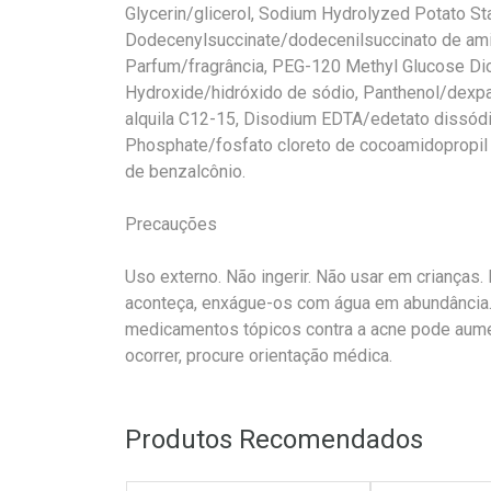
Glycerin/glicerol, Sodium Hydrolyzed Potato St
Dodecenylsuccinate/dodecenilsuccinato de amid
Parfum/fragrância, PEG-120 Methyl Glucose Di
Hydroxide/hidróxido de sódio, Panthenol/dexpan
alquila C12-15, Disodium EDTA/edetato dissód
Phosphate/fosfato cloreto de cocoamidopropil
de benzalcônio.
Precauções
Uso externo. Não ingerir. Não usar em crianças.
aconteça, enxágue-os com água em abundância
medicamentos tópicos contra a acne pode aume
ocorrer, procure orientação médica.
Produtos Recomendados