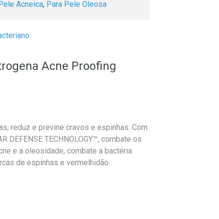
Pele Acneica
,
Para Pele Oleosa
acteriano
trogena Acne Proofing
as, reduz e previne cravos e espinhas. Com
CLEAR DEFENSE TECHNOLOGY™, combate os
cne e a oleosidade, combate a bactéria
rcas de espinhas e vermelhidão.