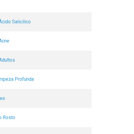
cido Salicílico
Acne
Adultos
impeza Profunda
sex
o Rosto