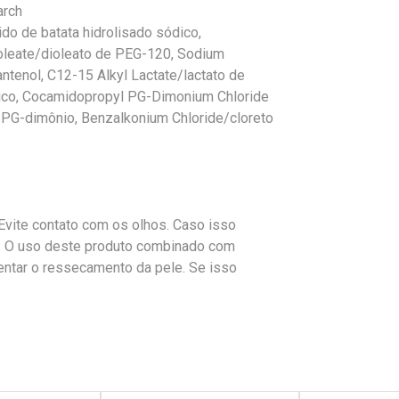
arch
o de batata hidrolisado sódico,
oleate/dioleato de PEG-120, Sodium
tenol, C12-15 Alkyl Lactate/lactato de
ico, Cocamidopropyl PG-Dimonium Chloride
 PG-dimônio, Benzalkonium Chloride/cloreto
 Evite contato com os olhos. Caso isso
. O uso deste produto combinado com
ntar o ressecamento da pele. Se isso