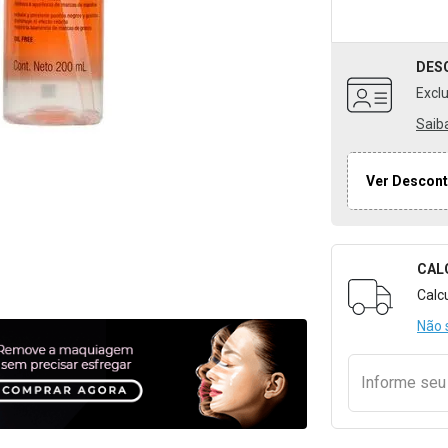
DES
Excl
Saib
Ver Descont
CAL
Formulári
Calc
Não 
Informe se