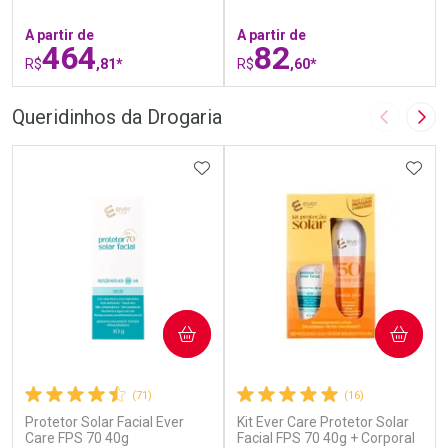
A partir de
A partir de
464
82
R$
,81*
R$
,60*
FECHAR
F
FECHAR
F
Queridinhos da Drogaria
Imagem A
Pró
Laboratório
Laboratório
Por Menos
ADICIONAR AOS FAVORITOS
Por Menos
ADIC
COMPRAR
COMPRAR
(71)
(16)
Protetor Solar Facial Ever
Kit Ever Care Protetor Solar
Ativar Desconto
Ativar Desconto
Care FPS 70 40g
Facial FPS 70 40g + Corporal