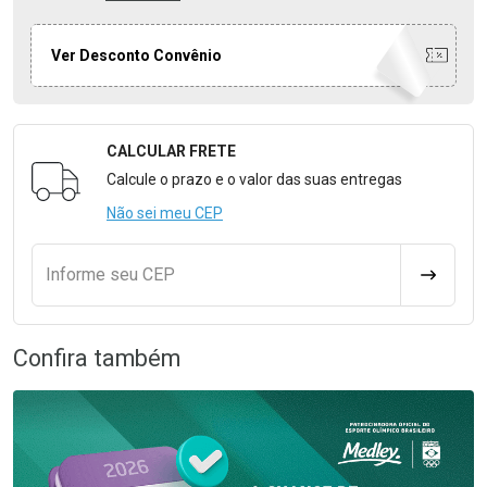
Ver Desconto Convênio
CALCULAR FRETE
Formulário para Calcular o Frete
Calcule o prazo e o valor das suas entregas
Não sei meu CEP
Informe seu CEP
CALCULA
Confira também