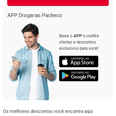
Ativar Desconto
Ativar Desconto
Comprar sem Desconto
Comprar sem Desconto
Por R$ 34,39/cada
Por R$ 74,99/cada
APP Drogarias Pacheco
Comprar sem Desconto
Comprar sem Desconto
Por R$ 34,39/cada
Por R$ 74,99/cada
Baixe o
APP
e confira
ofertas e descontos
exclusivos para você!
Os melhores descontos você encontra aqui