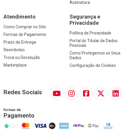
Assinatura
Atendimento
Segurança e
Privacidade
Como Comprar no Site
Política de Privacidade
Formas de Pagamento
Portal do Titular de Dados
Prazo de Entrega
Pessoais
Reembolso
Como Protegemos os Seus
Troca ou Devolução
Dados
Marketplace
Configuração de Cookies
YouTube
Instagram
Facebook
Twitter
Linkedin
Redes Sociais
formas de
Pagamento
PIX
MasterCard
VISA
ELO
AMEX
NuPay
Google Pay
Diners Club