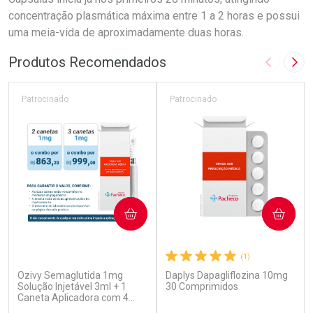
concentração plasmática máxima entre 1 a 2 horas e possui
uma meia-vida de aproximadamente duas horas.
Produtos Recomendados
Imagem A
Pró
Patrocinado
Patrocinado
COMPRAR
COMPRAR
(5)
(1)
Ozivy Semaglutida 1mg
Daplys Dapagliflozina 10mg
Solução Injetável 3ml + 1
30 Comprimidos
Caneta Aplicadora com 4
Agulhas