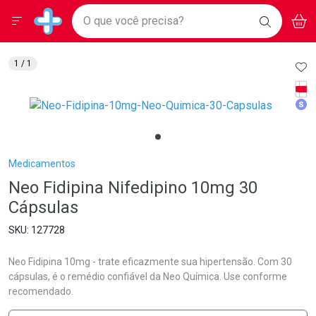
Drogarias Pacheco
Menu
Aces
Ir direto para a home
O que você precisa?
BAIXE
V
i
Baixe nosso APP e aproveite Ofertas Exclusivas!
BUSCAR
O APP
Navegue pela página
Ir direto para o conteúdo
Faça a sua busca
Ir direto para a busca
Ir direto para a conta
AD
1
/ 1
Ir direto para a ajuda
Tarj
Ir direto para a notificações
Med
Ir direto para o carrinho
Ir direto para o menu
Breadcrumb
Medicamentos
Neo Fidipina Nifedipino 10mg 30
Cápsulas
127728
Neo Fidipina 10mg - trate eficazmente sua hipertensão. Com 30
cápsulas, é o remédio confiável da Neo Química. Use conforme
recomendado.