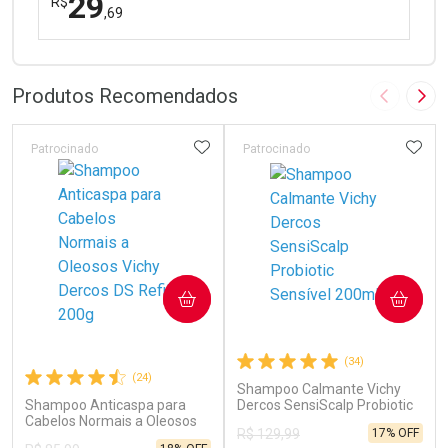
29
R$
,69
FECHAR
FECHAR
Laboratório
Por Menos
Produtos Recomendados
Imagem A
Pró
ADICIONAR AOS FAVORITOS
ADIC
Patrocinado
Patrocinado
Ativar Desconto
COMPRAR
COMPRAR
Comprar sem Desconto
Comprar sem Desconto
Por R$ 29,69/cada
Por R$ 29,69/cada
(34)
(24)
Shampoo Calmante Vichy
Shampoo Anticaspa para
Dercos SensiScalp Probiotic
Cabelos Normais a Oleosos
Sensível 200ml
17% OFF
R$ 129,99
Vichy Dercos DS Refil 200g