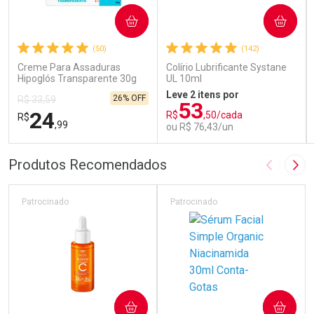
COMPRAR
COMPRAR
(50)
(142)
Creme Para Assaduras
Colírio Lubrificante Systane
Hipoglós Transparente 30g
UL 10ml
Leve 2 itens por
26% OFF
R$ 33,59
53
24
R$
,50/cada
R$
,99
ou R$ 76,43/un
FECHAR
FECHAR
FEC
FEC
Produtos Recomendados
Imagem A
Pró
Laboratório
Laboratório
Por Menos
Por Menos
Patrocinado
Patrocinado
COMPRAR
COMPRAR
Ativar Desconto
Ativar Desconto