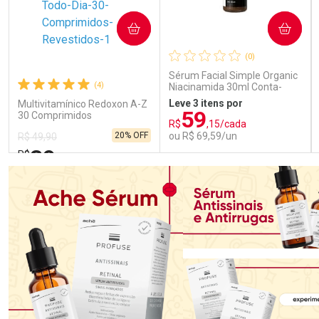
COMPRAR
COMPRAR
(0)
Sérum Facial Simple Organic
(4)
Niacinamida 30ml Conta-
Gotas
Leve 3 itens por
Multivitamínico Redoxon A-Z
59
30 Comprimidos
R$
,15/cada
20% OFF
ou R$ 69,59/un
R$ 49,90
39
R$
,89
FECHAR
FECHAR
FEC
FEC
Laboratório
Laboratório
Por Menos
Por Menos