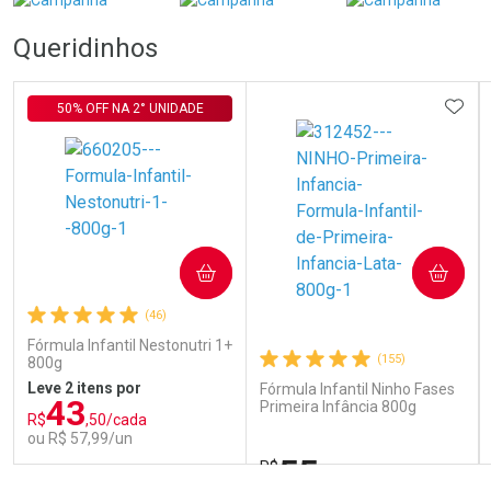
Queridinhos
ADIC
50% OFF NA 2° UNIDADE
COMPRAR
COMPRAR
(46)
Fórmula Infantil Nestonutri 1+
(155)
800g
Leve 2 itens por
Fórmula Infantil Ninho Fases
43
Primeira Infância 800g
R$
,50/cada
ou R$ 57,99/un
55
R$
,85