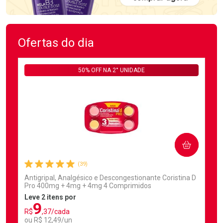
Ofertas do dia
50% OFF NA 2° UNIDADE
COMPRAR
(39)
Antigripal, Analgésico e Descongestionante Coristina D
Pro 400mg + 4mg + 4mg 4 Comprimidos
Leve 2 itens por
9
R$
,37/cada
ou R$ 12,49/un