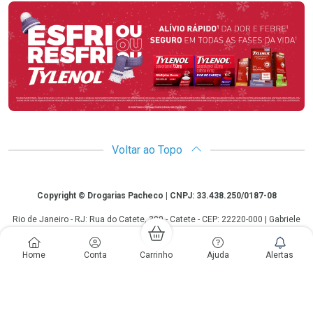
Promoção em Destaque
Voltar ao Topo
Copyright
Copyright © Drogarias Pacheco | CNPJ: 33.438.250/0187-08
Rio de Janeiro - RJ: Rua do Catete, 300 - Catete - CEP: 22220-000 | Gabriele
Giovanelli - CRF 28127 | 24 horas| Autorização de funcionamento: Processo:
25351.493074/2012-10 Autorização/MS: 7.25279.0 | As informações
Home
Conta
Carrinho
Ajuda
Alertas
contidas neste site, como promoções e ofertas de remédios e
medicamentos, não devem ser usadas para automedicação e não
substituem, em hipótese alguma, a medicação prescrita pelo profissional da
área médica. Somente o médico está em condições de diagnosticar
qualquer problema de saúde e prescrever o tratamento adequado. Os