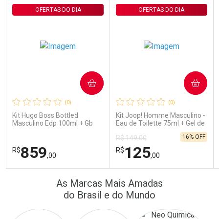
OFERTAS DO DIA
OFERTAS DO DIA
COMPRAR
COMPRAR
Ativar Desconto
Ativar Desconto
(0)
(0)
Comprar sem Desconto
Comprar sem Desconto
Comprar sem Desconto
Comprar sem Desconto
Kit Hugo Boss Bottled
Kit Joop! Homme Masculino -
Por R$ 15,99/cada
Por R$ 89,63/cada
Por R$ 15,99/cada
Por R$ 89,63/cada
Masculino Edp 100ml + Gb
Eau de Toilette 75ml + Gel de
100ml + Db 75ml
Banho 75ml
16% OFF
R$ 149,00
859
125
R$
R$
,00
,00
FECHAR
FECHAR
FEC
FEC
As Marcas Mais Amadas
Laboratório
Laboratório
Por Menos
Por Menos
do Brasil e do Mundo