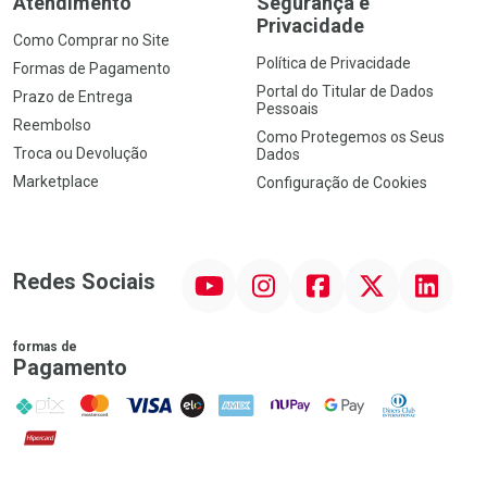
Atendimento
Segurança e
Privacidade
Como Comprar no Site
Política de Privacidade
Formas de Pagamento
Portal do Titular de Dados
Prazo de Entrega
Pessoais
Reembolso
Como Protegemos os Seus
Troca ou Devolução
Dados
Marketplace
Configuração de Cookies
YouTube
Instagram
Facebook
Twitter
Linkedin
Redes Sociais
formas de
Pagamento
PIX
MasterCard
VISA
ELO
AMEX
NuPay
Google Pay
Diners Club
Hipercard