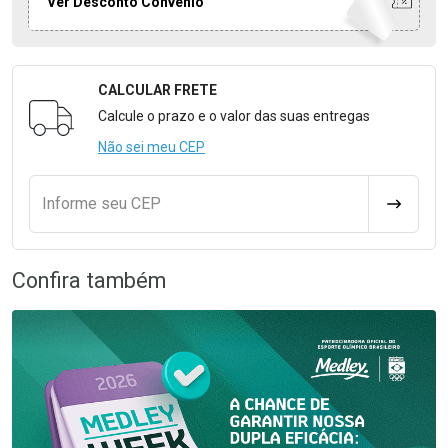
Ver Desconto Convênio
CALCULAR FRETE
Formulário para Calcular o Frete
Calcule o prazo e o valor das suas entregas
Não sei meu CEP
Informe seu CEP
CALCULA
Confira também