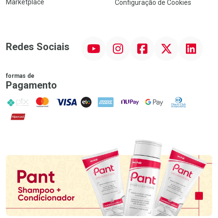
Marketplace
Configuração de Cookies
YouTube
Instagram
Facebook
Twitter
Linkedin
Redes Sociais
formas de
Pagamento
PIX
MasterCard
VISA
ELO
AMEX
NuPay
Google Pay
Diners Club
Hipercard
Promoção em Destaque