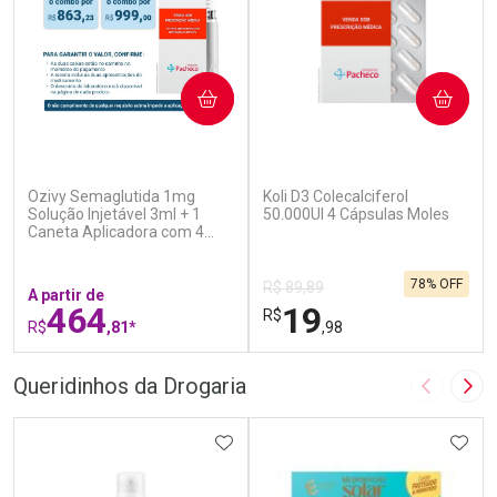
COMPRAR
COMPRAR
(7)
(7)
Ozivy Semaglutida 1mg
Koli D3 Colecalciferol
Solução Injetável 3ml + 1
50.000UI 4 Cápsulas Moles
Caneta Aplicadora com 4
Agulhas
78% OFF
R$ 89,89
A partir de
464
19
R$
R$
,81*
,98
FECHAR
F
FECHAR
F
Queridinhos da Drogaria
Imagem A
Pró
Laboratório
Laboratório
Por Menos
ADICIONAR AOS FAVORITOS
Por Menos
ADIC