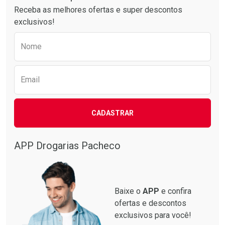
Receba as melhores ofertas e super descontos
exclusivos!
Preencha o formulário abaixo para receber 
Nome
Email
CADASTRAR
Ativar Desconto
Ativar Desconto
Comprar sem Desconto
Comprar sem Desconto
Por R$ 55,19/cada
Por R$ 61,55/cada
APP Drogarias Pacheco
Comprar sem Desconto
Comprar sem Desconto
Por R$ 55,19/cada
Por R$ 61,55/cada
Baixe o
APP
e confira
ofertas e descontos
exclusivos para você!