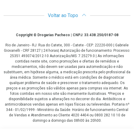
Voltar ao Topo
Copyright
Copyright © Drogarias Pacheco | CNPJ: 33.438.250/0187-08
Rio de Janeiro - RJ: Rua do Catete, 300 - Catete - CEP: 22220-000 | Gabriele
Giovanelli - CRF 28127 | 24 horas| Autorização de funcionamento: Processo:
25351.493074/2012-10 Autorização/MS: 7.25279.0 | As informações
contidas neste site, como promoções e ofertas de remédios e
medicamentos, não devem ser usadas para automedicação e não
substituem, em hipótese alguma, a medicação prescrita pelo profissional da
área médica. Somente o médico está em condições de diagnosticar
qualquer problema de saúde e prescrever o tratamento adequado. Os
preços e as promoções são válidos apenas para compras via internet. As
fotos contidas em nosso site são meramente ilustrativas. *Preços e
disponibilidade sujeitos a alterações no decorrer do dia. Antibióticos e
antimicrobianos vendas apenas em lojas físicas ou televendas. Portaria nº
344 - 01/02/1999 - Ministério da Saúde. Horário de funcionamento Central
de Vendas e Atendimento ao Cliente 4020 4404 ou 0800 282 10 10 de
domingo a domingo das 08h00 às 20h00.
LGPD Aceite os Cookies