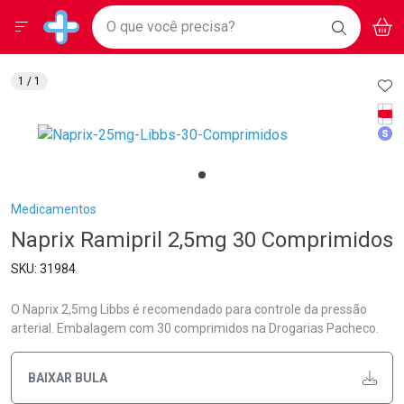
Drogarias Pacheco
Menu
Aces
Ir direto para a home
O que você precisa?
BAIXE
V
i
Baixe nosso APP e aproveite Ofertas Exclusivas!
BUSCAR
O APP
Navegue pela página
Ir direto para o conteúdo
Faça a sua busca
Ir direto para a busca
Ir direto para a conta
AD
1
/ 1
Ir direto para a ajuda
Tarj
Ir direto para a notificações
Med
Ir direto para o carrinho
Ir direto para o menu
Breadcrumb
Medicamentos
Naprix Ramipril 2,5mg 30 Comprimidos
31984
O Naprix 2,5mg Libbs é recomendado para controle da pressão
arterial. Embalagem com 30 comprimidos na Drogarias Pacheco.
BAIXAR BULA