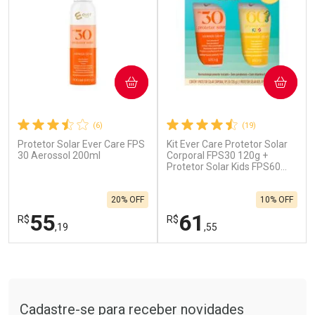
COMPRAR
COMPRAR
(6)
(19)
Protetor Solar Ever Care FPS
Kit Ever Care Protetor Solar
Ativar Desconto
Ativar Desconto
30 Aerossol 200ml
Corporal FPS30 120g +
Comprar sem Desconto
Protetor Solar Kids FPS60
Comprar sem Desconto
120g
Por R$ 664,02/cada
Por R$ 19,98/cada
Comprar sem Desconto
Comprar sem Desconto
20% OFF
10% OFF
Por R$ 664,02/cada
Por R$ 19,98/cada
55
61
R$
R$
,19
,55
FECHAR
F
FECHAR
F
Tudo sobre a Drogarias Pacheco
Laboratório
Laboratório
Por Menos
Por Menos
Cadastre-se para receber novidades