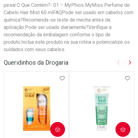
pesar.O Que Contém?- 01 – MyPhios MyMiss Perfume de
Cabelo Hair Mist 60 mlFAQPode ser usado em cabelos com
química?Recomenda-se teste de mecha antes da
aplicação.Pode ser usado diariamente?Verifique a
recomendação da embalagem conforme o tipo de
produto.Inclua este produto na sua rotina e potencialize os
cuidados com seus cabelos.
Queridinhos da Drogaria
Imagem A
Pró
ADICIONAR AOS FAVORITOS
ADIC
COMPRAR
COMPRAR