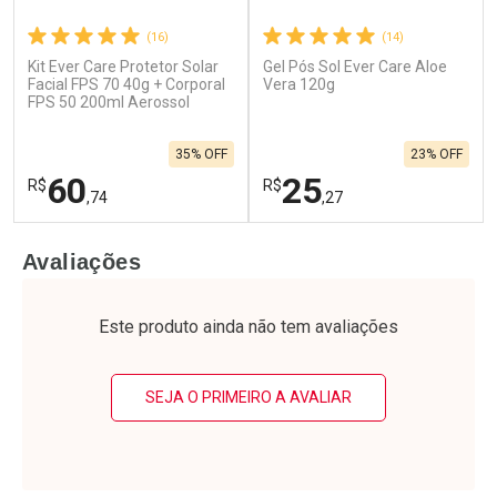
(16)
(14)
Kit Ever Care Protetor Solar
Gel Pós Sol Ever Care Aloe
Facial FPS 70 40g + Corporal
Vera 120g
FPS 50 200ml Aerossol
35% OFF
23% OFF
60
25
R$
R$
,74
,27
FECHAR
F
FECHAR
F
Avaliações
Laboratório
Laboratório
Por Menos
Por Menos
Este produto ainda não tem avaliações
SEJA O PRIMEIRO A AVALIAR