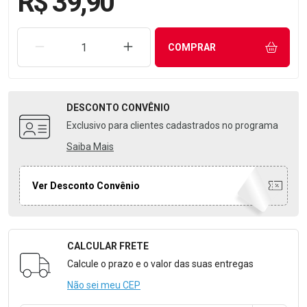
R$ 39,90
REMOVER UMA UNIDADE
AUMENTAR UMA UNIDADE
COMPRAR
DESCONTO
CONVÊNIO
Exclusivo para clientes cadastrados no programa
Saiba Mais
Ver Desconto Convênio
CALCULAR FRETE
Formulário para Calcular o Frete
Calcule o prazo e o valor das suas entregas
Não sei meu CEP