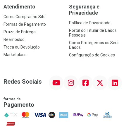
Atendimento
Segurança e
Privacidade
Como Comprar no Site
Política de Privacidade
Formas de Pagamento
Portal do Titular de Dados
Prazo de Entrega
Pessoais
Reembolso
Como Protegemos os Seus
Troca ou Devolução
Dados
Marketplace
Configuração de Cookies
YouTube
Instagram
Facebook
Twitter
Linkedin
Redes Sociais
formas de
Pagamento
PIX
MasterCard
VISA
ELO
AMEX
NuPay
Google Pay
Diners Club
Hipercard