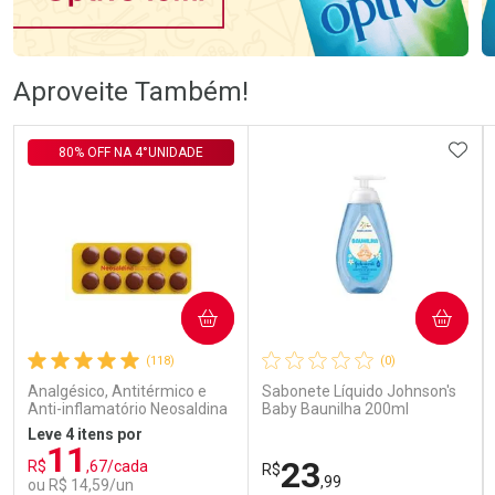
Ativar Desconto
Ativar Desconto
Aproveite Também!
Comprar sem Desconto
Comprar sem Desconto
Comprar sem Desconto
Comprar sem Desconto
ADIC
80% OFF NA 4°UNIDADE
Por R$ 56,24/cada
Por R$ 57,99/cada
Por R$ 56,24/cada
Por R$ 57,99/cada
COMPRAR
COMPRAR
(118)
(0)
Analgésico, Antitérmico e
Sabonete Líquido Johnson's
Anti-inflamatório Neosaldina
Baby Baunilha 200ml
30mg + 300mg + 30mg 10
Leve 4 itens por
Drágeas
11
23
R$
,67/cada
R$
,99
ou R$ 14,59/un