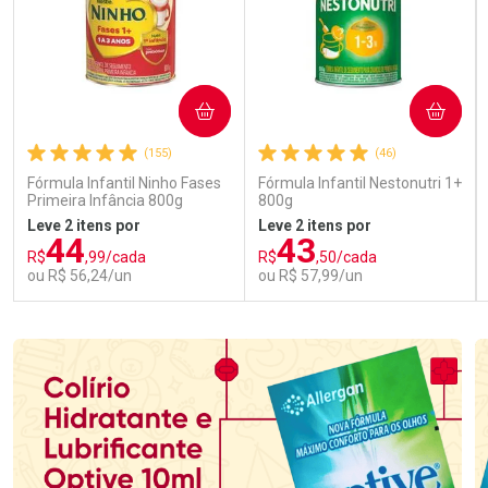
COMPRAR
COMPRAR
(155)
(46)
Fórmula Infantil Ninho Fases
Fórmula Infantil Nestonutri 1+
Primeira Infância 800g
800g
Leve 2 itens por
Leve 2 itens por
44
43
R$
,99/cada
R$
,50/cada
ou R$ 56,24/un
ou R$ 57,99/un
FECHAR
FECHAR
FEC
FEC
Laboratório
Laboratório
Por Menos
Por Menos