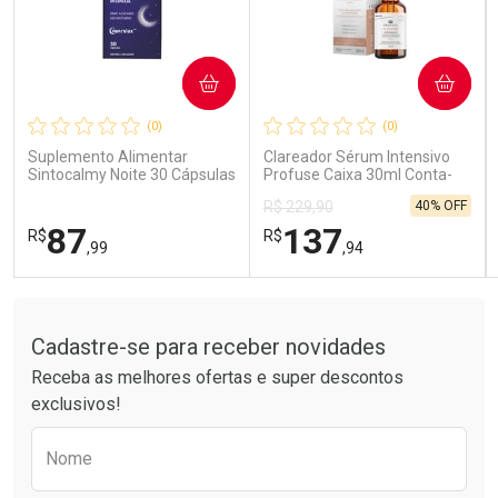
COMPRAR
COMPRAR
Ativar Desconto
Ativar Desconto
(0)
(0)
Comprar sem Desconto
Comprar sem Desconto
Comprar sem Desconto
Comprar sem Desconto
Suplemento Alimentar
Clareador Sérum Intensivo
Por R$ 59,58/cada
Por R$ 189,99/cada
Por R$ 59,58/cada
Por R$ 189,99/cada
Sintocalmy Noite 30 Cápsulas
Profuse Caixa 30ml Conta-
Gotas
40% OFF
R$ 229,90
87
137
R$
R$
,99
,94
Tudo sobre a Drogarias Pacheco
FECHAR
FECHAR
FEC
FEC
Laboratório
Laboratório
Por Menos
Por Menos
Cadastre-se para receber novidades
Receba as melhores ofertas e super descontos
exclusivos!
Preencha o formulário abaixo para receber 
Nome