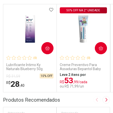
ADICIONAR AOS FAVORITOS
50% OFF NA 2° UNIDADE
COMPRAR
COMPRAR
(0)
(0)
Lubrificante Íntimo Ky
Creme Preventivo Para
Naturals Blueberry 50g
Assaduras Bepantol Baby
Toy Story Personagens
Leve 2 itens por
10% OFF
R$ 31,59
Sortidos 120g
53
28
R$
,99/cada
R$
,40
ou R$ 71,99/un
FECHAR
FECHAR
FEC
FEC
Produtos Recomendados
Imagem A
Pró
Laboratório
Laboratório
Por Menos
Por Menos