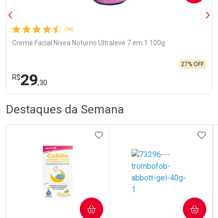
Imagem Anterior
Pró
(96)
Creme Facial Nivea Noturno Ultraleve 7 em 1 100g
27% OFF
29
R$
,30
R
R
FECHA
FECHA
Destaques da Semana
Laboratório
Por Menos
ADICIONAR AOS FAVORITOS
ADIC
Ativar Desconto
COMPRAR
COMPRAR