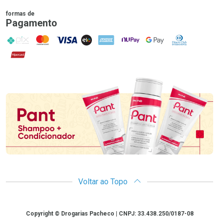
formas de
Pagamento
PIX
MasterCard
VISA
ELO
AMEX
NuPay
Google Pay
Diners Club
Hipercard
Promoção em Destaque
Voltar ao Topo
Copyright
Copyright © Drogarias Pacheco | CNPJ: 33.438.250/0187-08