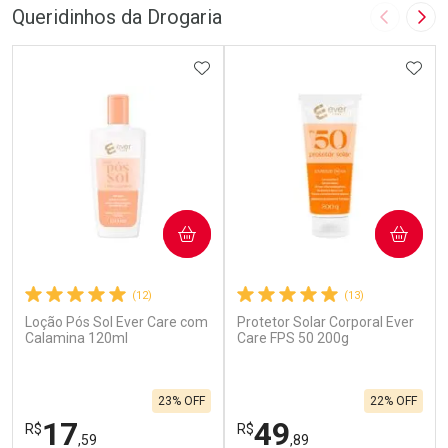
Queridinhos da Drogaria
Imagem A
Pró
ADICIONAR AOS FAVORITOS
ADIC
COMPRAR
COMPRAR
(12)
(13)
Loção Pós Sol Ever Care com
Protetor Solar Corporal Ever
Calamina 120ml
Care FPS 50 200g
23% OFF
22% OFF
17
49
R$
R$
,59
,89