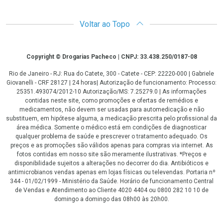
Voltar ao Topo
Copyright
Copyright © Drogarias Pacheco | CNPJ: 33.438.250/0187-08
Rio de Janeiro - RJ: Rua do Catete, 300 - Catete - CEP: 22220-000 | Gabriele
Giovanelli - CRF 28127 | 24 horas| Autorização de funcionamento: Processo:
25351.493074/2012-10 Autorização/MS: 7.25279.0 | As informações
contidas neste site, como promoções e ofertas de remédios e
medicamentos, não devem ser usadas para automedicação e não
substituem, em hipótese alguma, a medicação prescrita pelo profissional da
área médica. Somente o médico está em condições de diagnosticar
qualquer problema de saúde e prescrever o tratamento adequado. Os
preços e as promoções são válidos apenas para compras via internet. As
fotos contidas em nosso site são meramente ilustrativas. *Preços e
disponibilidade sujeitos a alterações no decorrer do dia. Antibióticos e
antimicrobianos vendas apenas em lojas físicas ou televendas. Portaria nº
344 - 01/02/1999 - Ministério da Saúde. Horário de funcionamento Central
de Vendas e Atendimento ao Cliente 4020 4404 ou 0800 282 10 10 de
domingo a domingo das 08h00 às 20h00.
LGPD Aceite os Cookies