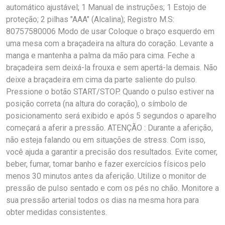
automático ajustável; 1 Manual de instruções; 1 Estojo de
proteção; 2 pilhas "AAA" (Alcalina); Registro M.S:
80757580006 Modo de usar Coloque o braço esquerdo em
uma mesa com a braçadeira na altura do coração. Levante a
manga e mantenha a palma da mão para cima. Feche a
braçadeira sem deixá-la frouxa e sem apertá-la demais. Não
deixe a braçadeira em cima da parte saliente do pulso.
Pressione o botão START/STOP. Quando o pulso estiver na
posição correta (na altura do coração), o símbolo de
posicionamento será exibido e após 5 segundos o aparelho
começará a aferir a pressão. ATENÇÃO : Durante a aferição,
não esteja falando ou em situações de stress. Com isso,
você ajuda a garantir a precisão dos resultados. Evite comer,
beber, fumar, tomar banho e fazer exercícios físicos pelo
menos 30 minutos antes da aferição. Utilize o monitor de
pressão de pulso sentado e com os pés no chão. Monitore a
sua pressão arterial todos os dias na mesma hora para
obter medidas consistentes.