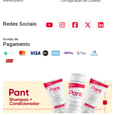
Marketplace
Configuração de Cookies
YouTube
Instagram
Facebook
Twitter
Linkedin
Redes Sociais
formas de
Pagamento
PIX
MasterCard
VISA
ELO
AMEX
NuPay
Google Pay
Diners Club
Hipercard
Promoção em Destaque