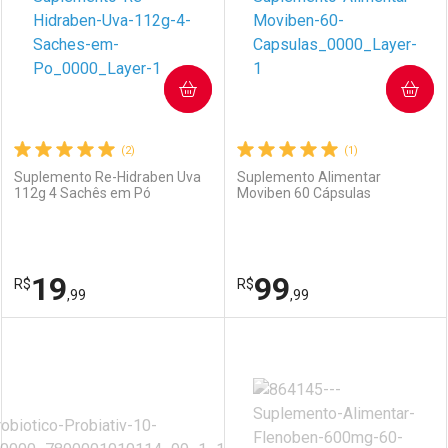
COMPRAR
COMPRAR
(2)
(1)
Suplemento Re-Hidraben Uva
Suplemento Alimentar
112g 4 Sachês em Pó
Moviben 60 Cápsulas
Ativar Desconto
Ativar Desconto
Comprar sem Desconto
Comprar sem Desconto
19
99
R$
Comprar sem Desconto
R$
Comprar sem Desconto
Por R$ 19,99/cada
Por R$ 19,99/cada
,99
,99
Por R$ 19,99/cada
Por R$ 19,99/cada
FECHAR
FECHAR
F
F
Laboratório
Por Menos
Laboratório
Por Menos