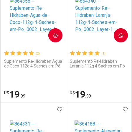
COMPRAR
COMPRAR
(2)
(1)
Suplemento Re-Hidraben Água
Suplemento Re-Hidraben
de Coco 112g 4 Saches em Pó
Laranja 112g 4 Saches em Pó
19
19
R$
R$
,99
,99
ADICIONAR AOS FAVORITOS
ADI
FECHAR
FECHAR
F
F
Laboratório
Por Menos
Laboratório
Por Menos