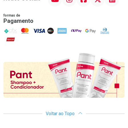
formas de
Pagamento
PIX
MasterCard
VISA
ELO
AMEX
NuPay
Google Pay
Diners Club
Hipercard
Promoção em Destaque
Voltar ao Topo