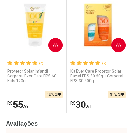
COMPRAR
COMPRAR
(4)
(9)
Protetor Solar Infantil
Kit Ever Care Protetor Solar
Ativar Desconto
Ativar Desconto
Corporal Ever Care FPS 60
Facial FPS 30 60g + Corporal
Kids 120g
Comprar sem Desconto
FPS 30 200g
Comprar sem Desconto
Por R$ 52,99/cada
Por R$ 70,89/cada
Comprar sem Desconto
Comprar sem Desconto
18% OFF
51% OFF
Por R$ 52,99/cada
Por R$ 70,89/cada
55
30
R$
R$
,99
,61
FECHAR
F
FECHAR
F
Avaliações