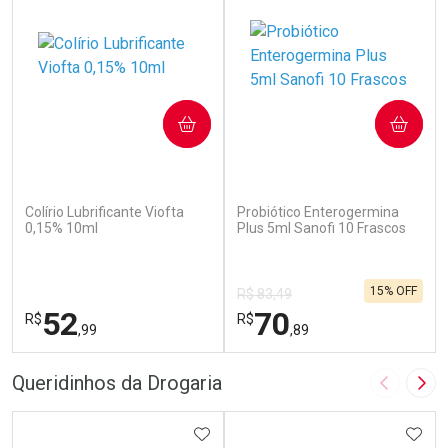
COMPRAR
COMPRAR
(110)
(136)
Colírio Lubrificante Viofta
Probiótico Enterogermina
0,15% 10ml
Plus 5ml Sanofi 10 Frascos
15% OFF
R$ 83,49
52
70
R$
R$
,99
,89
FECHAR
F
FECHAR
F
Queridinhos da Drogaria
Imagem A
Pró
Laboratório
Laboratório
Por Menos
ADICIONAR AOS FAVORITOS
Por Menos
ADIC