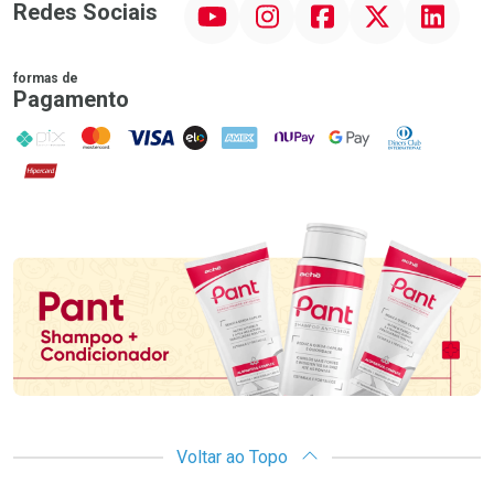
YouTube
Instagram
Facebook
Twitter
Linkedin
Redes Sociais
formas de
Pagamento
PIX
MasterCard
VISA
ELO
AMEX
NuPay
Google Pay
Diners Club
Hipercard
Promoção em Destaque
Voltar ao Topo