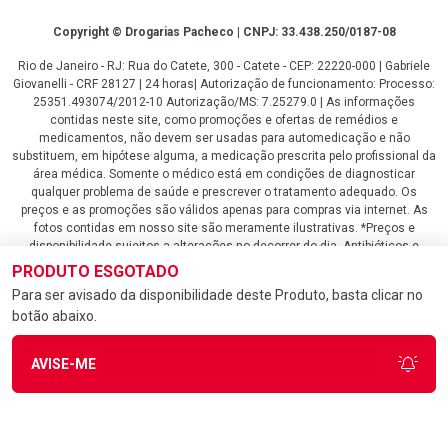
Copyright
Copyright © Drogarias Pacheco | CNPJ: 33.438.250/0187-08
Rio de Janeiro - RJ: Rua do Catete, 300 - Catete - CEP: 22220-000 | Gabriele
Giovanelli - CRF 28127 | 24 horas| Autorização de funcionamento: Processo:
25351.493074/2012-10 Autorização/MS: 7.25279.0 | As informações
contidas neste site, como promoções e ofertas de remédios e
medicamentos, não devem ser usadas para automedicação e não
substituem, em hipótese alguma, a medicação prescrita pelo profissional da
área médica. Somente o médico está em condições de diagnosticar
qualquer problema de saúde e prescrever o tratamento adequado. Os
preços e as promoções são válidos apenas para compras via internet. As
fotos contidas em nosso site são meramente ilustrativas. *Preços e
disponibilidade sujeitos a alterações no decorrer do dia. Antibióticos e
antimicrobianos vendas apenas em lojas físicas ou televendas. Portaria nº
PRODUTO ESGOTADO
344 - 01/02/1999 - Ministério da Saúde. Horário de funcionamento Central
Para ser avisado da disponibilidade deste Produto, basta clicar no
de Vendas e Atendimento ao Cliente 4020 4404 ou 0800 282 10 10 de
botão abaixo.
domingo a domingo das 08h00 às 20h00.
LGPD Aceite os Cookies
AVISE-ME