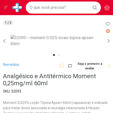
Drogarias Pacheco
Menu
Aces
Ir direto para a home
O que você precisa?
BAIXE
V
i
Baixe nosso APP e aproveite Ofertas Exclusivas!
BUSCAR
O APP
Navegue pela página
Ir direto para o conteúdo
Faça a sua busca
Ir direto para a busca
Ir direto para a conta
AD
1
/ 2
Ir direto para a ajuda
Med
Ir direto para a notificações
Ir direto para o carrinho
Ir direto para o menu
Breadcrumb
Seja o primeiro a
Remédios
0
avaliar
Analgésico e Antitérmico Moment
0,25mg/ml 60ml
32093
Moment 0,025% Loção Tópica Apsen 60ml (capsaicina) é indicado
para tratar dores associada a neuralgia relacionada à Herpes