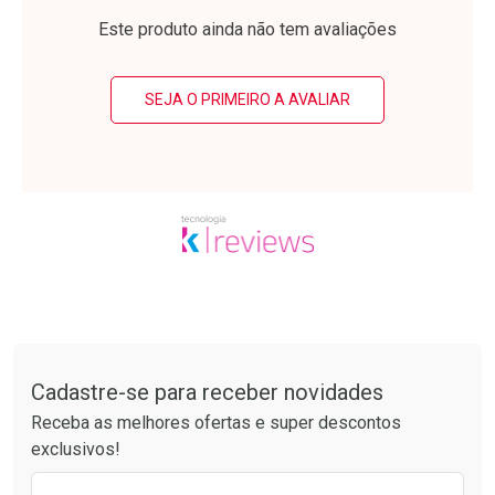
Laboratório
Laboratório
Por Menos
Por Menos
Este produto ainda não tem avaliações
SEJA O PRIMEIRO A AVALIAR
Ativar Desconto
Ativar Desconto
Comprar sem Desconto
Comprar sem Desconto
Tudo sobre a Drogarias Pacheco
Por R$ 55,99/cada
Por R$ 30,61/cada
Comprar sem Desconto
Comprar sem Desconto
Por R$ 55,99/cada
Por R$ 30,61/cada
Cadastre-se para receber novidades
Receba as melhores ofertas e super descontos
exclusivos!
Preencha o formulário abaixo para receber 