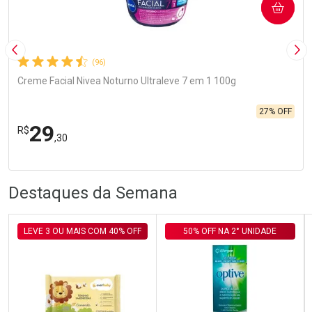
COMPRAR
Imagem Anterior
Pró
(96)
Creme Facial Nivea Noturno Ultraleve 7 em 1 100g
27% OFF
29
R$
,30
R
R
FECHA
FECHA
Laboratório
Por Menos
Destaques da Semana
LEVE 3 OU MAIS COM 40% OFF
50% OFF NA 2° UNIDADE
Ativar Desconto