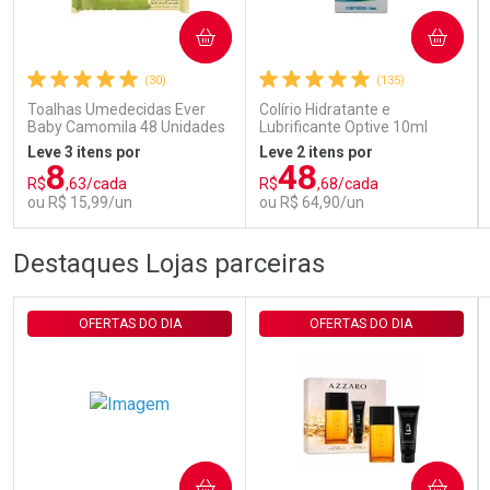
COMPRAR
COMPRAR
Comprar sem Desconto
Comprar sem Desconto
Por R$ 29,30/cada
Por R$ 29,30/cada
(30)
(135)
Toalhas Umedecidas Ever
Colírio Hidratante e
Baby Camomila 48 Unidades
Lubrificante Optive 10ml
Leve 3 itens por
Leve 2 itens por
8
48
R$
,63/cada
R$
,68/cada
ou R$ 15,99/un
ou R$ 64,90/un
FECHAR
FECHAR
FEC
FEC
Destaques Lojas parceiras
Laboratório
Laboratório
Por Menos
Por Menos
OFERTAS DO DIA
OFERTAS DO DIA
COMPRAR
COMPRAR