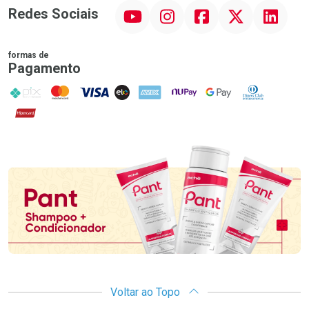
YouTube
Instagram
Facebook
Twitter
Linkedin
Redes Sociais
formas de
Pagamento
PIX
MasterCard
VISA
ELO
AMEX
NuPay
Google Pay
Diners Club
Hipercard
Promoção em Destaque
Voltar ao Topo