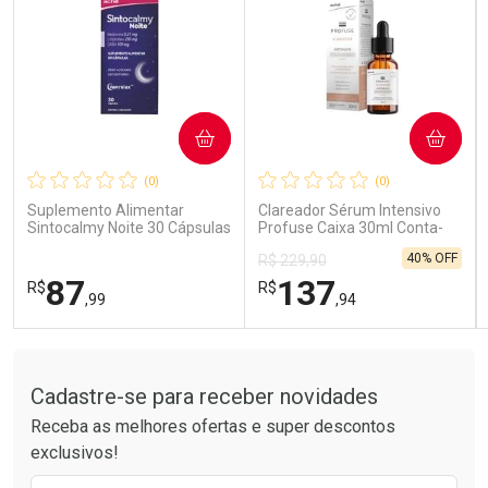
COMPRAR
COMPRAR
Ativar Desconto
Ativar Desconto
(0)
(0)
Comprar sem Desconto
Comprar sem Desconto
Comprar sem Desconto
Comprar sem Desconto
Suplemento Alimentar
Clareador Sérum Intensivo
Por R$ 26,99/cada
Por R$ 189,99/cada
Por R$ 26,99/cada
Por R$ 189,99/cada
Sintocalmy Noite 30 Cápsulas
Profuse Caixa 30ml Conta-
Gotas
40% OFF
R$ 229,90
87
137
R$
R$
,99
,94
Tudo sobre a Drogarias Pacheco
FECHAR
FECHAR
FEC
FEC
Laboratório
Laboratório
Por Menos
Por Menos
Cadastre-se para receber novidades
Receba as melhores ofertas e super descontos
exclusivos!