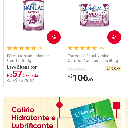
COMPRAR
COMPRAR
(37)
(13)
Fórmula Infantil Nanlac
Fórmula Infantil Nanlac
Comfor 800g
Comfor 2 Unidades de 800g
Leve 2 itens por
24% OFF
R$ 140,99
57
106
R$
,59/cada
R$
,99
ou R$ 76,78/un
FECHAR
FECHAR
FEC
FEC
Laboratório
Laboratório
Por Menos
Por Menos