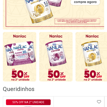
Queridinhos
ADIC
50% OFF NA 2° UNIDADE