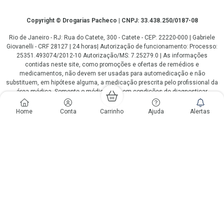
Copyright
Copyright © Drogarias Pacheco | CNPJ: 33.438.250/0187-08
Rio de Janeiro - RJ: Rua do Catete, 300 - Catete - CEP: 22220-000 | Gabriele
Giovanelli - CRF 28127 | 24 horas| Autorização de funcionamento: Processo:
25351.493074/2012-10 Autorização/MS: 7.25279.0 | As informações
contidas neste site, como promoções e ofertas de remédios e
medicamentos, não devem ser usadas para automedicação e não
substituem, em hipótese alguma, a medicação prescrita pelo profissional da
área médica. Somente o médico está em condições de diagnosticar
qualquer problema de saúde e prescrever o tratamento adequado. Os
preços e as promoções são válidos apenas para compras via internet. As
Home
Conta
Carrinho
Ajuda
Alertas
fotos contidas em nosso site são meramente ilustrativas. *Preços e
disponibilidade sujeitos a alterações no decorrer do dia. Antibióticos e
antimicrobianos vendas apenas em lojas físicas ou televendas. Portaria nº
344 - 01/02/1999 - Ministério da Saúde. Horário de funcionamento Central
de Vendas e Atendimento ao Cliente 4020 4404 ou 0800 282 10 10 de
domingo a domingo das 08h00 às 20h00.
LGPD Aceite os Cookies