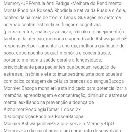
Memory-UPFórmula Anti Fadiga -Melhora do Rendimento
MentalRhodiola RoseaA Rhodiola é nativa da Rússia e Ásia,
conhecida há mais de três mil anos. Sua ação no sistema
nervoso central estimula as funções cognitivas
(pensamentos, análise, avaliação, cálculo e planejamento) e
também da atenção, memória e aprendizado.AshwagandhaÉ
responsável por aumentar a energia, melhor a qualidade do
sono, desempenho sexual, memória e concentração,
portanto melhora a saúde geral e a longevidade,
principalmente para pacientes que buscam redução de
estresse, insônia e efeito imunoestimulante para aqueles
com baixa contagem de células brancas do sangueBacopa
MonnieriBacopa monnieri, está indicado para potencializar a
memória, aprendizagem e concentração, diminuir o estresse
mental auxiliando na prevenção a doença de
Alzheimer.PosologiaTomar 1 dose 2x
diaComposiçãoRhodiola RoseaBacopa
MonnieriAshwagandhaPara que serve o Memory-UpO
Memory-Up da unicpharma é um composto desenvolvido