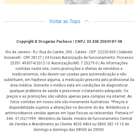
Voltar ao Topo
Copyright
Copyright © Drogarias Pacheco | CNPJ: 33.438.250/0187-08
Rio de Janeiro - RJ: Rua do Catete, 300 - Catete - CEP: 22220-000 | Gabriele
Giovanelli - CRF 28127 | 24 horas| Autorização de funcionamento: Processo:
25351.493074/2012-10 Autorização/MS: 7.25279.0 | As informações
contidas neste site, como promoções e ofertas de remédios e
medicamentos, não devem ser usadas para automedicação e não
substituem, em hipótese alguma, a medicação prescrita pelo profissional da
área médica. Somente o médico está em condições de diagnosticar
qualquer problema de saúde e prescrever o tratamento adequado. Os
preços e as promoções são válidos apenas para compras via internet. As
fotos contidas em nosso site são meramente ilustrativas. *Preços e
disponibilidade sujeitos a alterações no decorrer do dia. Antibióticos e
antimicrobianos vendas apenas em lojas físicas ou televendas. Portaria nº
344 - 01/02/1999 - Ministério da Saúde. Horário de funcionamento Central
de Vendas e Atendimento ao Cliente 4020 4404 ou 0800 282 10 10 de
domingo a domingo das 08h00 às 20h00.