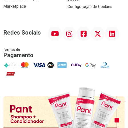
Marketplace
Configuração de Cookies
YouTube
Instagram
Facebook
Twitter
Linkedin
Redes Sociais
formas de
Pagamento
PIX
MasterCard
VISA
ELO
AMEX
NuPay
Google Pay
Diners Club
Hipercard
Promoção em Destaque