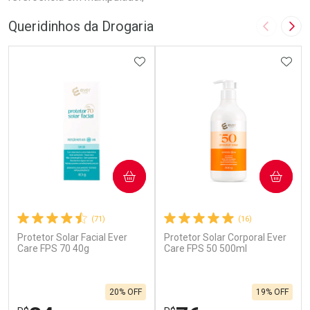
Queridinhos da Drogaria
Imagem A
Pró
ADICIONAR AOS FAVORITOS
ADIC
COMPRAR
COMPRAR
(71)
(16)
Protetor Solar Facial Ever
Protetor Solar Corporal Ever
Care FPS 70 40g
Care FPS 50 500ml
20% OFF
19% OFF