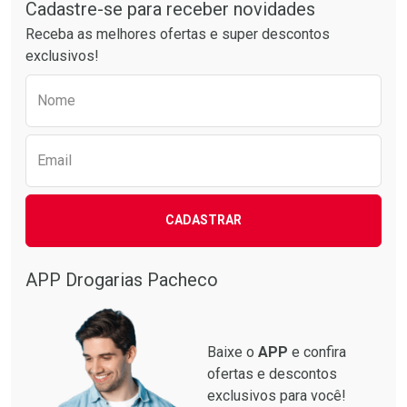
Por R$ 34,39/cada
Por R$ 76,94/cada
Cadastre-se para receber novidades
Receba as melhores ofertas e super descontos
exclusivos!
Preencha o formulário abaixo para receber 
Nome
Email
CADASTRAR
APP Drogarias Pacheco
Baixe o
APP
e confira
ofertas e descontos
exclusivos para você!