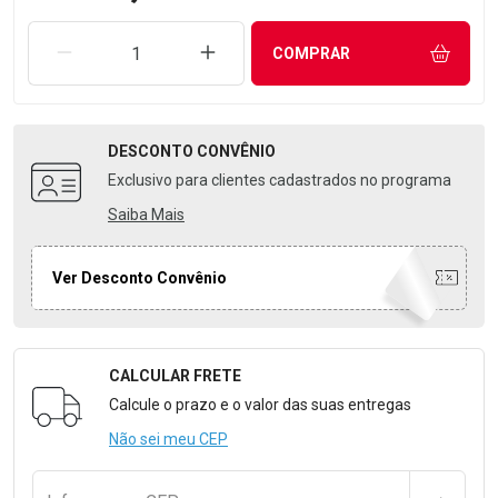
REMOVER UMA UNIDADE
AUMENTAR UMA UNIDADE
COMPRAR
DESCONTO
CONVÊNIO
Exclusivo para clientes cadastrados no programa
Saiba Mais
Ver Desconto Convênio
CALCULAR FRETE
Formulário para Calcular o Frete
Calcule o prazo e o valor das suas entregas
Não sei meu CEP