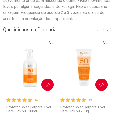
suavemente onde está nascendo o dente;- Fala movimentos
leves por alguns segundos e deixei agir. Não é necessário
enxaguar. Frequência de uso: de 2 a 3 vezes ao dia ou de
acordo com orientação dos especialistas
Queridinhos da Drogaria
Imagem A
Pró
ADICIONAR AOS FAVORITOS
ADIC
COMPRAR
COMPRAR
(16)
(13)
Protetor Solar Corporal Ever
Protetor Solar Corporal Ever
Care FPS 50 500ml
Care FPS 50 200g