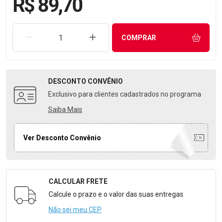
R$ 89,70
REMOVER UMA UNIDADE
AUMENTAR UMA UNIDADE
COMPRAR
DESCONTO
CONVÊNIO
Exclusivo para clientes cadastrados no programa
Saiba Mais
Ver Desconto Convênio
CALCULAR FRETE
Formulário para Calcular o Frete
Calcule o prazo e o valor das suas entregas
Não sei meu CEP