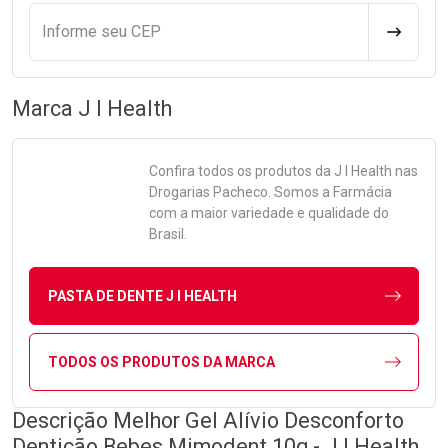
Informe seu CEP
CALCULA
Marca
J I Health
Confira todos os produtos da
J I Health
nas
Drogarias Pacheco. Somos a Farmácia
com a maior variedade e qualidade do
Brasil.
PASTA DE DENTE J I HEALTH
TODOS OS PRODUTOS DA MARCA
Descrição Melhor Gel Alívio Desconforto
Dentição Bebes Mimodent 10g - J I Health