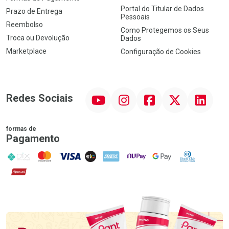
Portal do Titular de Dados
Prazo de Entrega
Pessoais
Reembolso
Como Protegemos os Seus
Troca ou Devolução
Dados
Marketplace
Configuração de Cookies
YouTube
Instagram
Facebook
Twitter
Linkedin
Redes Sociais
formas de
Pagamento
PIX
MasterCard
VISA
ELO
AMEX
NuPay
Google Pay
Diners Club
Hipercard
Promoção em Destaque