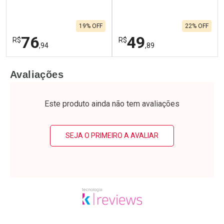
19% OFF
22% OFF
76
49
R$
R$
,94
,89
FECHAR
F
FECHAR
F
Avaliações
Laboratório
Laboratório
Por Menos
Por Menos
Este produto ainda não tem avaliações
SEJA O PRIMEIRO A AVALIAR