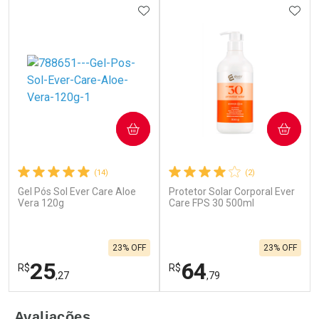
ADICIONAR AOS FAVORITOS
ADIC
COMPRAR
COMPRAR
(14)
(2)
Gel Pós Sol Ever Care Aloe
Protetor Solar Corporal Ever
Vera 120g
Care FPS 30 500ml
23% OFF
23% OFF
25
64
R$
R$
,27
,79
FECHAR
F
FECHAR
F
Avaliações