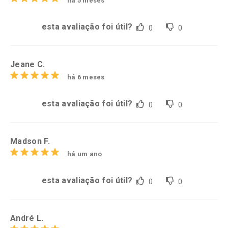
há 5 meses
esta avaliação foi útil?
0
0
Jeane C.
há 6 meses
esta avaliação foi útil?
0
0
Madson F.
há um ano
esta avaliação foi útil?
0
0
André L.