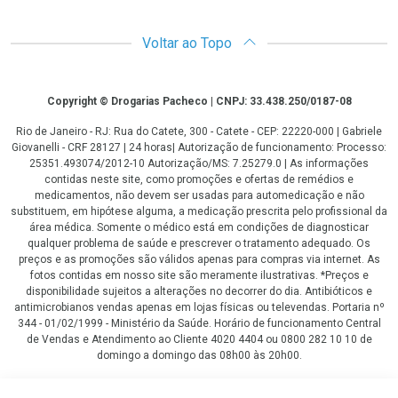
Voltar ao Topo
Copyright
Copyright © Drogarias Pacheco | CNPJ: 33.438.250/0187-08
Rio de Janeiro - RJ: Rua do Catete, 300 - Catete - CEP: 22220-000 | Gabriele
Giovanelli - CRF 28127 | 24 horas| Autorização de funcionamento: Processo:
25351.493074/2012-10 Autorização/MS: 7.25279.0 | As informações
contidas neste site, como promoções e ofertas de remédios e
medicamentos, não devem ser usadas para automedicação e não
substituem, em hipótese alguma, a medicação prescrita pelo profissional da
área médica. Somente o médico está em condições de diagnosticar
qualquer problema de saúde e prescrever o tratamento adequado. Os
preços e as promoções são válidos apenas para compras via internet. As
fotos contidas em nosso site são meramente ilustrativas. *Preços e
disponibilidade sujeitos a alterações no decorrer do dia. Antibióticos e
antimicrobianos vendas apenas em lojas físicas ou televendas. Portaria nº
344 - 01/02/1999 - Ministério da Saúde. Horário de funcionamento Central
de Vendas e Atendimento ao Cliente 4020 4404 ou 0800 282 10 10 de
domingo a domingo das 08h00 às 20h00.
LGPD Aceite os Cookies