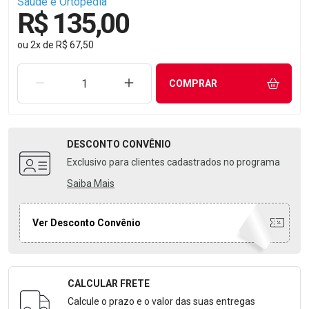
Saude e Ortopedia
R$ 135,00
ou
2
x
de
R$ 67,50
REMOVER UMA UNIDADE
AUMENTAR UMA UNIDADE
COMPRAR
DESCONTO
CONVÊNIO
Exclusivo para clientes cadastrados no programa
Saiba Mais
Ver Desconto Convênio
CALCULAR FRETE
Formulário para Calcular o Frete
Calcule o prazo e o valor das suas entregas