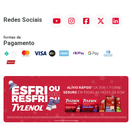
YouTube
Instagram
Facebook
Twitter
Linkedin
Redes Sociais
formas de
Pagamento
PIX
MasterCard
VISA
ELO
AMEX
NuPay
Google Pay
Diners Club
Hipercard
Promoção em Destaque