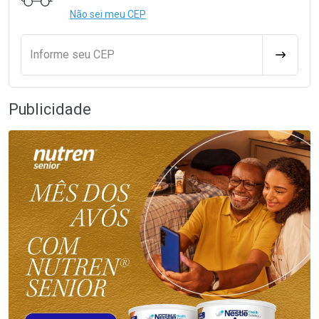
Não sei meu CEP
Informe seu CEP
CALCULA
Publicidade