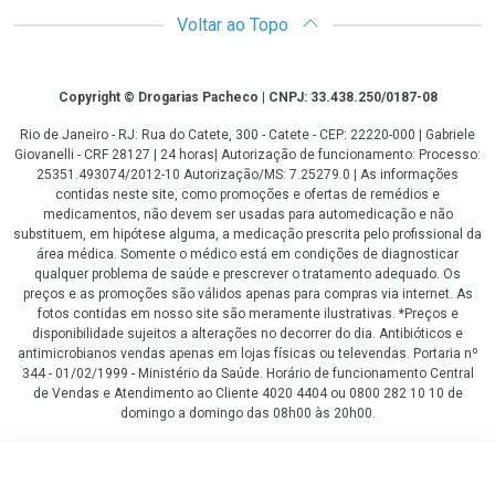
Voltar ao Topo
Copyright
Copyright © Drogarias Pacheco | CNPJ: 33.438.250/0187-08
Rio de Janeiro - RJ: Rua do Catete, 300 - Catete - CEP: 22220-000 | Gabriele
Giovanelli - CRF 28127 | 24 horas| Autorização de funcionamento: Processo:
25351.493074/2012-10 Autorização/MS: 7.25279.0 | As informações
contidas neste site, como promoções e ofertas de remédios e
medicamentos, não devem ser usadas para automedicação e não
substituem, em hipótese alguma, a medicação prescrita pelo profissional da
área médica. Somente o médico está em condições de diagnosticar
qualquer problema de saúde e prescrever o tratamento adequado. Os
preços e as promoções são válidos apenas para compras via internet. As
fotos contidas em nosso site são meramente ilustrativas. *Preços e
disponibilidade sujeitos a alterações no decorrer do dia. Antibióticos e
antimicrobianos vendas apenas em lojas físicas ou televendas. Portaria nº
344 - 01/02/1999 - Ministério da Saúde. Horário de funcionamento Central
de Vendas e Atendimento ao Cliente 4020 4404 ou 0800 282 10 10 de
domingo a domingo das 08h00 às 20h00.
LGPD Aceite os Cookies
R$ 135,00