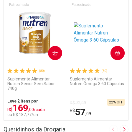
Patrocinado
Patrocinado
COMPRAR
COMPRAR
(80)
(30)
Suplemento Alimentar
Suplemento Alimentar
Nutren Senior Sem Sabor
Nutren Ômega 3 60 Cápsulas
740g
Leve 2 itens por
22% OFF
R$ 72,99
169
57
R$
,00/cada
R$
,09
ou R$ 187,77/un
FECHAR
F
FECHAR
F
Queridinhos da Drogaria
Imagem A
Pró