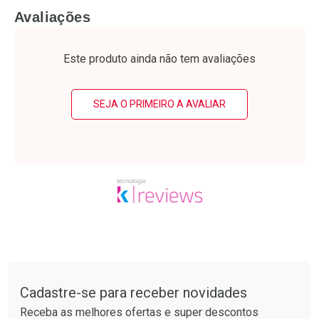
FECHAR
F
FECHAR
F
Avaliações
Laboratório
Laboratório
Por Menos
Por Menos
Este produto ainda não tem avaliações
SEJA O PRIMEIRO A AVALIAR
Ativar Desconto
Ativar Desconto
Comprar sem Desconto
Comprar sem Desconto
Tudo sobre a Drogarias Pacheco
Por R$ 28,79/cada
Por R$ 37,25/cada
Comprar sem Desconto
Comprar sem Desconto
Por R$ 28,79/cada
Por R$ 37,25/cada
Cadastre-se para receber novidades
Receba as melhores ofertas e super descontos