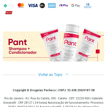
PIX
MasterCard
VISA
ELO
AMEX
NuPay
Google Pay
Diners Club
Hipercard
Promoção em Destaque
Voltar ao Topo
Copyright
Copyright © Drogarias Pacheco | CNPJ: 33.438.250/0187-08
Rio de Janeiro - RJ: Rua do Catete, 300 - Catete - CEP: 22220-000 | Gabriele
Giovanelli - CRF 28127 | 24 horas| Autorização de funcionamento: Processo:
25351.493074/2012-10 Autorização/MS: 7.25279.0 | As informações