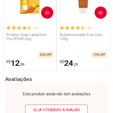
COMPRAR
COMPRAR
(15)
(41)
Protetor Solar Labial Ever
Autobronzeador Ever Care
You FPS30 3,6g
120g
32% OFF
19% OFF
12
24
R$
R$
,99
,29
FECHAR
F
FECHAR
F
Avaliações
Laboratório
Laboratório
Por Menos
Por Menos
Este produto ainda não tem avaliações
SEJA O PRIMEIRO A AVALIAR