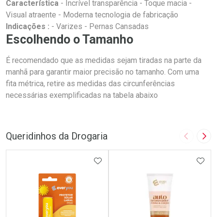
Característica
- Incrível transparência - Toque macia -
Visual atraente - Moderna tecnologia de fabricação
Indicações :
- Varizes - Pernas Cansadas
Escolhendo o Tamanho
É recomendado que as medidas sejam tiradas na parte da
manhã para garantir maior precisão no tamanho. Com uma
fita métrica, retire as medidas das circunferências
necessárias exemplificadas na tabela abaixo
Queridinhos da Drogaria
Imagem A
Pró
ADICIONAR AOS FAVORITOS
ADIC