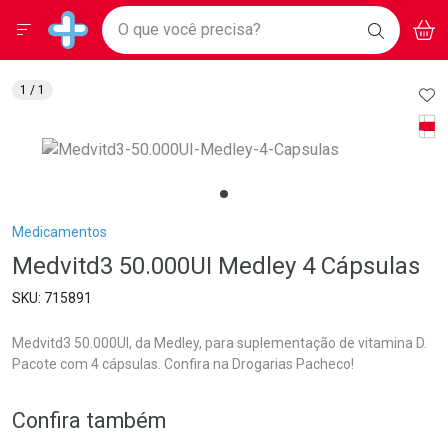
Drogarias Pacheco
Menu
Aces
Ir direto para a home
O que você precisa?
BAIXE
V
i
Baixe nosso APP e aproveite Ofertas Exclusivas!
BUSCAR
O APP
Navegue pela página
Ir direto para o conteúdo
Faça a sua busca
Ir direto para a busca
Ir direto para a conta
AD
1
/ 1
Ir direto para a ajuda
Tarj
Ir direto para a notificações
Ir direto para o carrinho
Ir direto para o menu
Breadcrumb
Medicamentos
Medvitd3 50.000UI Medley 4 Cápsulas
715891
Medvitd3 50.000UI, da Medley, para suplementação de vitamina D.
Pacote com 4 cápsulas. Confira na Drogarias Pacheco!
Confira também