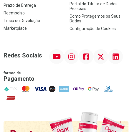
Portal do Titular de Dados
Prazo de Entrega
Pessoais
Reembolso
Como Protegemos os Seus
Troca ou Devolução
Dados
Marketplace
Configuração de Cookies
YouTube
Instagram
Facebook
Twitter
Linkedin
Redes Sociais
formas de
Pagamento
PIX
MasterCard
VISA
ELO
AMEX
NuPay
Google Pay
Diners Club
Hipercard
Promoção em Destaque