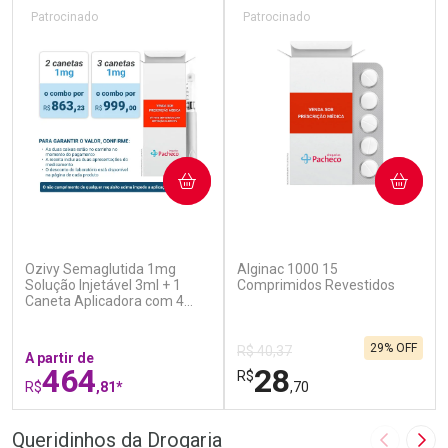
Patrocinado
Patrocinado
COMPRAR
COMPRAR
(6)
(4)
Ozivy Semaglutida 1mg
Alginac 1000 15
Solução Injetável 3ml + 1
Comprimidos Revestidos
Caneta Aplicadora com 4
Agulhas
29% OFF
R$ 40,37
A partir de
464
28
R$
R$
,81*
,70
FECHAR
F
FECHAR
F
Queridinhos da Drogaria