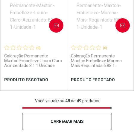
AVISE-ME
AVISE-ME
(0)
(0)
Coloração Permanente
Coloração Permanente
Maxton Embelleze Louro Claro
Maxton Embelleze Morena
Acinzentado 8.1 1 Unidade
Mais Requintada 6.88 1
Unidade
Ver Desconto Convênio
Ver Desconto Convênio
PRODUTO ESGOTADO
PRODUTO ESGOTADO
FECHAR
FECHAR
FEC
FEC
Você visualizou
48
de
49
produtos
Laboratório
Por Menos
Laboratório
Por Menos
CARREGAR MAIS