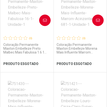
AVISE-ME
AVISE-ME
(0)
(0)
Coloração Permanente
Coloração Permanente
Maxton Embelleze Preto
Maxton Embelleze Morena
Malbec Mais Fabulosa 1.6 1
Mais Influente Marrom
Unidade
Acinzentado 6.81 1 Unidade
Ver Desconto Convênio
Ver Desconto Convênio
PRODUTO ESGOTADO
PRODUTO ESGOTADO
FECHAR
FECHAR
FEC
FEC
Laboratório
Por Menos
Laboratório
Por Menos