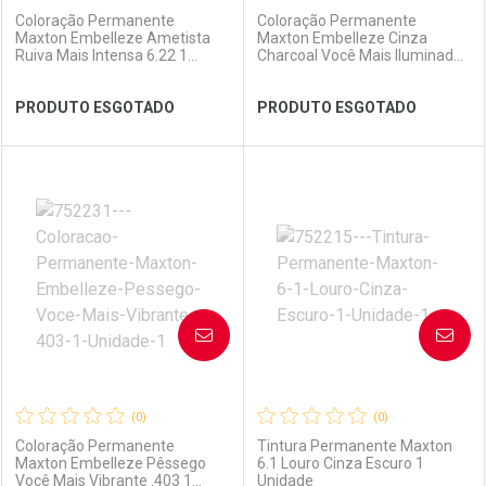
Coloração Permanente
Coloração Permanente
Maxton Embelleze Ametista
Maxton Embelleze Cinza
Ruiva Mais Intensa 6.22 1
Charcoal Você Mais Iluminada
Ativar Desconto
Ativar Desconto
Unidade
.001 1 Unidade
PRODUTO ESGOTADO
PRODUTO ESGOTADO
Comprar sem Desconto
Comprar sem Desconto
Comprar sem Desconto
Comprar sem Desconto
Por R$ 40,19/cada
Por R$ 40,19/cada
Por R$ 40,19/cada
Por R$ 40,19/cada
FECHAR
FECHAR
FEC
FEC
Laboratório
Por Menos
Laboratório
Por Menos
AVISE-ME
AVISE-ME
(0)
(0)
Coloração Permanente
Tintura Permanente Maxton
Maxton Embelleze Pêssego
6.1 Louro Cinza Escuro 1
Você Mais Vibrante .403 1
Unidade