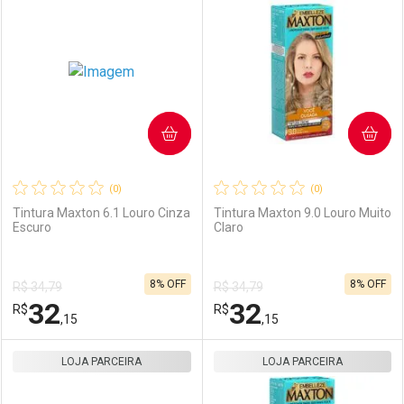
Laboratório
Por Menos
Laboratório
Por Menos
COMPRAR
COMPRAR
(0)
(0)
Tintura Maxton 6.1 Louro Cinza
Tintura Maxton 9.0 Louro Muito
Escuro
Claro
Ativar Desconto
Ativar Desconto
8% OFF
8% OFF
R$ 34,79
R$ 34,79
Comprar sem Desconto
Comprar sem Desconto
32
32
R$
Comprar sem Desconto
R$
Comprar sem Desconto
Por R$ 32,15/cada
Por R$ 32,15/cada
,15
,15
Por R$ 32,15/cada
Por R$ 32,15/cada
LOJA PARCEIRA
FECHAR
FECHAR
LOJA PARCEIRA
F
F