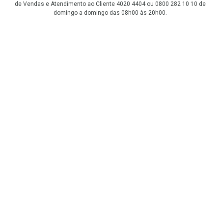
de Vendas e Atendimento ao Cliente 4020 4404 ou 0800 282 10 10 de
domingo a domingo das 08h00 às 20h00.
LGPD Aceite os Cookies