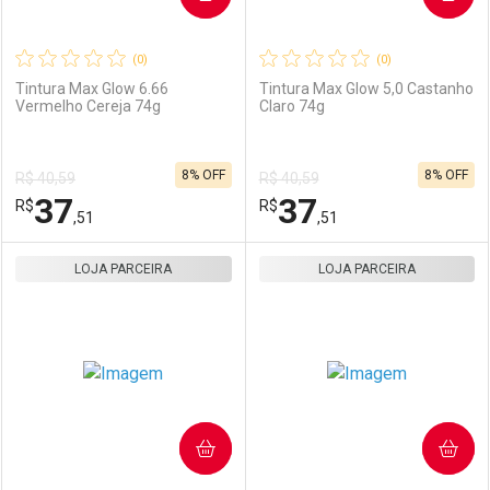
(0)
(0)
Tintura Max Glow 6.66
Tintura Max Glow 5,0 Castanho
Vermelho Cereja 74g
Claro 74g
Ativar Desconto
Ativar Desconto
8% OFF
8% OFF
R$ 40,59
R$ 40,59
Comprar sem Desconto
Comprar sem Desconto
37
37
R$
Comprar sem Desconto
R$
Comprar sem Desconto
Por R$ 37,51/cada
Por R$ 37,51/cada
,51
,51
Por R$ 37,51/cada
Por R$ 37,51/cada
LOJA PARCEIRA
FECHAR
FECHAR
LOJA PARCEIRA
F
F
Laboratório
Por Menos
Laboratório
Por Menos
COMPRAR
COMPRAR