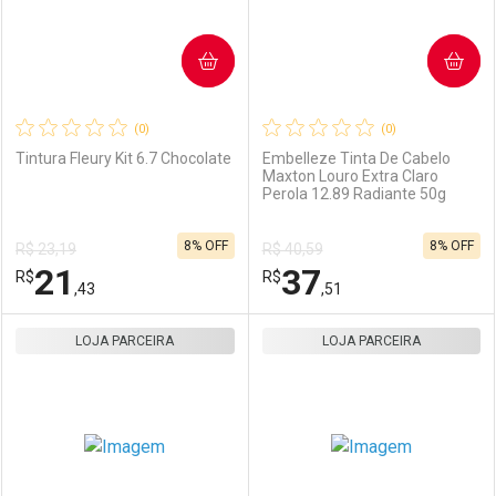
COMPRAR
COMPRAR
(0)
(0)
Tintura Fleury Kit 6.7 Chocolate
Embelleze Tinta De Cabelo
Maxton Louro Extra Claro
Perola 12.89 Radiante 50g
Ativar Desconto
Ativar Desconto
8% OFF
8% OFF
R$ 23,19
R$ 40,59
Comprar sem Desconto
Comprar sem Desconto
21
37
R$
Comprar sem Desconto
R$
Comprar sem Desconto
Por R$ 32,15/cada
Por R$ 21,43/cada
,43
,51
Por R$ 32,15/cada
Por R$ 21,43/cada
LOJA PARCEIRA
FECHAR
FECHAR
LOJA PARCEIRA
F
F
Laboratório
Por Menos
Laboratório
Por Menos