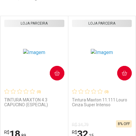
Prateleira
LOJA PARCEIRA
LOJA PARCEIRA
COMPRAR
COMPRAR
(0)
(0)
TINTURA MAXTON 4.3
Tintura Maxton 11.111 Louro
CAPUCINO (ESPECIAL)
Cinza Super Intenso
8% OFF
R$ 34,79
18
32
R$
R$
,89
,15