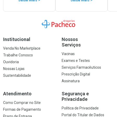
Saiba Mais >
Saiba Mais >
Ir para a Home
Institucional
Nossos
Serviços
Venda No Marketplace
Vacinas
Trabalhe Conosco
Exames e Testes
Ouvidoria
Serviços Farmacêuticos
Nossas Lojas
Prescrição Digital
Sustentabilidade
Assinatura
Atendimento
Segurança e
Privacidade
Como Comprar no Site
Política de Privacidade
Formas de Pagamento
Portal do Titular de Dados
Prazo de Entrega