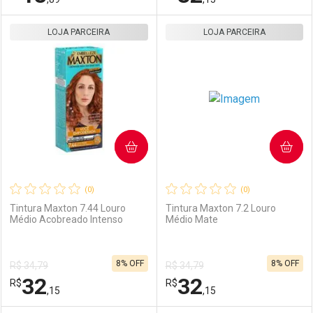
LOJA PARCEIRA
FECHAR
FECHAR
LOJA PARCEIRA
F
F
Laboratório
Por Menos
Laboratório
Por Menos
COMPRAR
COMPRAR
(0)
(0)
Tintura Maxton 7.44 Louro
Tintura Maxton 7.2 Louro
Médio Acobreado Intenso
Médio Mate
Ativar Desconto
Ativar Desconto
8% OFF
8% OFF
R$ 34,79
R$ 34,79
Comprar sem Desconto
Comprar sem Desconto
32
32
R$
Comprar sem Desconto
R$
Comprar sem Desconto
Por R$ 18,89/cada
Por R$ 32,15/cada
,15
,15
Por R$ 18,89/cada
Por R$ 32,15/cada