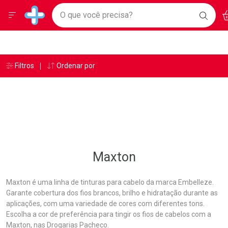
Drogarias Pacheco
Menu
Ac
Ir direto para a home
O que você precisa?
BAIXE
Baixe nosso APP e aproveite Ofertas Exclusivas!
BUSC
O AP
Navegue pela página
Ir direto para o conteúdo
Faça a sua busca
Ir direto para a busca
Ir direto para a conta
Ir direto para a ajuda
Âncoras
Breadcrumb
Filtros
Ordenar por
Drogarias Pacheco
Maxton
Ir direto para a notificações
Ir direto para o carrinho
Ir direto para o menu
Maxton
Maxton é uma linha de tinturas para cabelo da marca Embelleze.
Garante cobertura dos fios brancos, brilho e hidratação durante as
aplicações, com uma variedade de cores com diferentes tons.
Escolha a cor de preferência para tingir os fios de cabelos com a
Maxton, nas Drogarias Pacheco.