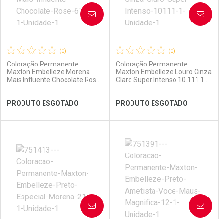
AVISE-ME
AVISE-ME
(0)
(0)
Coloração Permanente
Coloração Permanente
Maxton Embelleze Morena
Maxton Embelleze Louro Cinza
Mais Influente Chocolate Rose
Claro Super Intenso 10.111 1
6.76 1 Unidade
Unidade
Ver Desconto Convênio
Ver Desconto Convênio
PRODUTO ESGOTADO
PRODUTO ESGOTADO
FECHAR
FECHAR
FEC
FEC
Laboratório
Por Menos
Laboratório
Por Menos
AVISE-ME
AVISE-ME