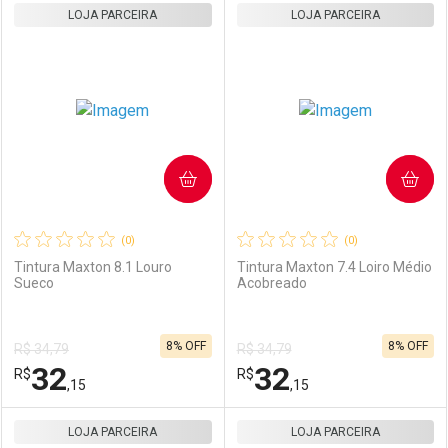
LOJA PARCEIRA
FECHAR
FECHAR
LOJA PARCEIRA
F
F
Laboratório
Por Menos
Laboratório
Por Menos
COMPRAR
COMPRAR
(0)
(0)
Tintura Maxton 8.1 Louro
Tintura Maxton 7.4 Loiro Médio
Sueco
Acobreado
Ativar Desconto
Ativar Desconto
8% OFF
8% OFF
R$ 34,79
R$ 34,79
Comprar sem Desconto
Comprar sem Desconto
32
32
R$
Comprar sem Desconto
R$
Comprar sem Desconto
Por R$ 32,15/cada
Por R$ 32,15/cada
,15
,15
Por R$ 32,15/cada
Por R$ 32,15/cada
LOJA PARCEIRA
FECHAR
FECHAR
LOJA PARCEIRA
F
F