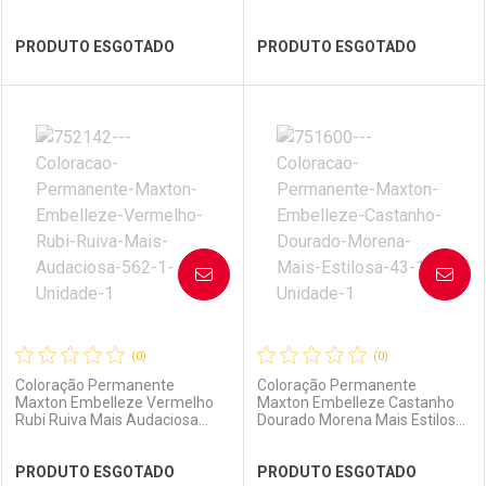
Unidade
Ver Desconto Convênio
Ver Desconto Convênio
PRODUTO ESGOTADO
PRODUTO ESGOTADO
FECHAR
FECHAR
FEC
FEC
Laboratório
Por Menos
Laboratório
Por Menos
AVISE-ME
AVISE-ME
(0)
(0)
Coloração Permanente
Coloração Permanente
Maxton Embelleze Vermelho
Maxton Embelleze Castanho
Rubi Ruiva Mais Audaciosa
Dourado Morena Mais Estilosa
5.62 1 Unidade
4.3 1 Unidade
Ver Desconto Convênio
Ver Desconto Convênio
PRODUTO ESGOTADO
PRODUTO ESGOTADO