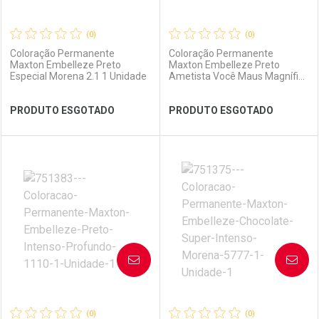
(0)
(0)
Coloração Permanente
Coloração Permanente
Maxton Embelleze Preto
Maxton Embelleze Preto
Especial Morena 2.1 1 Unidade
Ametista Você Maus Magnífica
1.2 1 Unidade
Ver Desconto Convênio
Ver Desconto Convênio
PRODUTO ESGOTADO
PRODUTO ESGOTADO
FECHAR
FECHAR
FEC
FEC
Laboratório
Por Menos
Laboratório
Por Menos
AVISE-ME
AVISE-ME
(0)
(0)