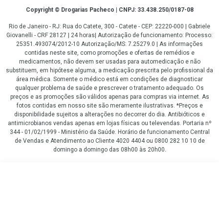
Copyright
Copyright © Drogarias Pacheco | CNPJ: 33.438.250/0187-08
Rio de Janeiro - RJ: Rua do Catete, 300 - Catete - CEP: 22220-000 | Gabriele
Giovanelli - CRF 28127 | 24 horas| Autorização de funcionamento: Processo:
25351.493074/2012-10 Autorização/MS: 7.25279.0 | As informações
contidas neste site, como promoções e ofertas de remédios e
medicamentos, não devem ser usadas para automedicação e não
substituem, em hipótese alguma, a medicação prescrita pelo profissional da
área médica. Somente o médico está em condições de diagnosticar
qualquer problema de saúde e prescrever o tratamento adequado. Os
preços e as promoções são válidos apenas para compras via internet. As
fotos contidas em nosso site são meramente ilustrativas. *Preços e
disponibilidade sujeitos a alterações no decorrer do dia. Antibióticos e
antimicrobianos vendas apenas em lojas físicas ou televendas. Portaria nº
344 - 01/02/1999 - Ministério da Saúde. Horário de funcionamento Central
de Vendas e Atendimento ao Cliente 4020 4404 ou 0800 282 10 10 de
domingo a domingo das 08h00 às 20h00.
LGPD Aceite os Cookies
R$ 143,87
COMPRAR
R$ 107,90