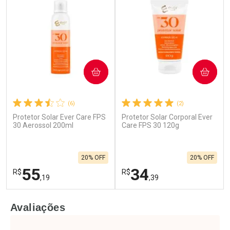
COMPRAR
COMPRAR
(6)
(2)
Protetor Solar Ever Care FPS
Protetor Solar Corporal Ever
30 Aerossol 200ml
Care FPS 30 120g
20% OFF
20% OFF
55
34
R$
R$
,19
,39
FECHAR
F
FECHAR
F
Avaliações