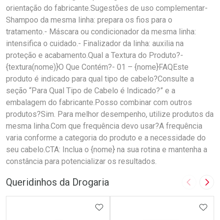
orientação do fabricante.Sugestões de uso complementar-
Shampoo da mesma linha: prepara os fios para o
tratamento.- Máscara ou condicionador da mesma linha:
intensifica o cuidado.- Finalizador da linha: auxilia na
proteção e acabamento.Qual a Textura do Produto?-
{textura(nome)}O Que Contém?- 01 – {nome}FAQEste
produto é indicado para qual tipo de cabelo?Consulte a
seção “Para Qual Tipo de Cabelo é Indicado?” e a
embalagem do fabricante.Posso combinar com outros
produtos?Sim. Para melhor desempenho, utilize produtos da
mesma linha.Com que frequência devo usar?A frequência
varia conforme a categoria do produto e a necessidade do
seu cabelo.CTA: Inclua o {nome} na sua rotina e mantenha a
constância para potencializar os resultados.
Queridinhos da Drogaria
Imagem A
Pró
ADICIONAR AOS FAVORITOS
ADIC