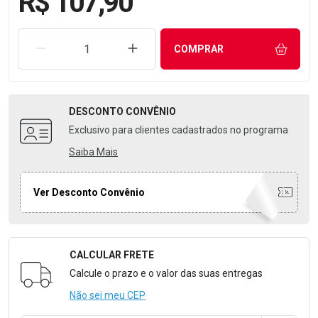
R$ 107,90
REMOVER UMA UNIDADE
AUMENTAR UMA UNIDADE
COMPRAR
DESCONTO
CONVÊNIO
Exclusivo para clientes cadastrados no programa
Saiba Mais
Ver Desconto Convênio
CALCULAR FRETE
Formulário para Calcular o Frete
Calcule o prazo e o valor das suas entregas
Não sei meu CEP