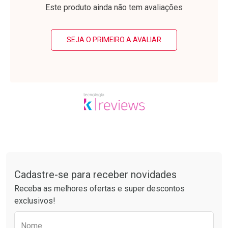
Laboratório
Laboratório
Por Menos
Por Menos
Este produto ainda não tem avaliações
SEJA O PRIMEIRO A AVALIAR
Ativar Desconto
Ativar Desconto
Comprar sem Desconto
Comprar sem Desconto
Tudo sobre a Drogarias Pacheco
Por R$ 55,19/cada
Por R$ 34,39/cada
Comprar sem Desconto
Comprar sem Desconto
Por R$ 55,19/cada
Por R$ 34,39/cada
Cadastre-se para receber novidades
Receba as melhores ofertas e super descontos
exclusivos!
Preencha o formulário abaixo para receber 
Nome