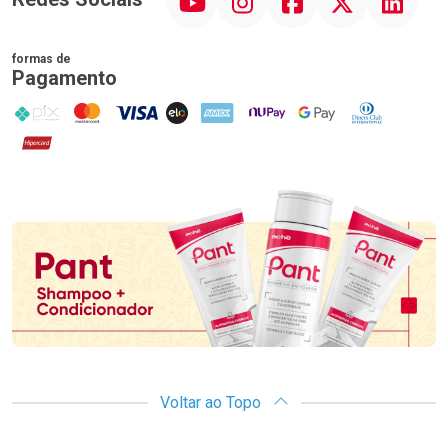
formas de
Pagamento
PIX
MasterCard
VISA
ELO
AMEX
NuPay
Google Pay
Diners Club
Hipercard
Promoção em Destaque
Voltar ao Topo