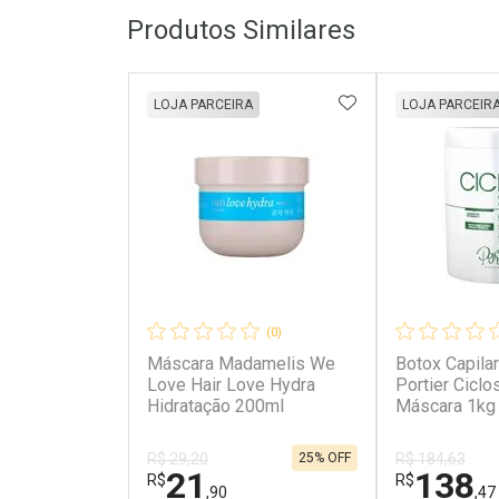
Produtos Similares
ADICIONAR AOS 
LOJA PARCEIRA
LOJA PARCEIR
(0)
Máscara Madamelis We
Botox Capilar
Love Hair Love Hydra
Portier Ciclo
Hidratação 200ml
Máscara 1kg
25% OFF
R$ 29,20
R$ 184,63
21
138
R$
R$
,90
,47