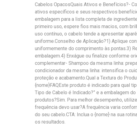
Cabelos OpacosQuais Ativos e Benefícios?- Con
ativos específicos e seus respectivos benefíci
embalagem para a lista completa de ingredien
primeiro uso, espere fios mais macios, com bri
uso contínuo, o cabelo tende a apresentar aparê
uniforme.Conselho de Aplicação?1) Aplique conf
uniformemente do comprimento às pontas.3) Re
embalagem.4) Enxágue ou finalize conforme ori
complementar- Shampoo da mesma linha: prepara
condicionador da mesma linha: intensifica o cuida
proteção e acabamento.Qual a Textura do Produ
{nome}FAQEste produto é indicado para qual ti
Tipo de Cabelo é Indicado?” e a embalagem do
produtos?Sim. Para melhor desempenho, utiliz
frequência devo usar?A frequência varia confo
do seu cabelo.CTA: Inclua o {nome} na sua rotin
os resultados.