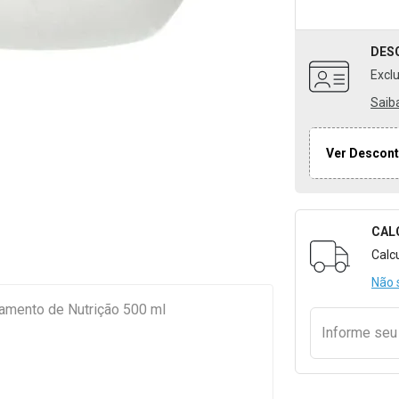
DES
Excl
Saib
Ver Descont
CAL
Formulári
Calc
Não 
tamento de Nutrição 500 ml
Informe se