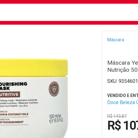
busca
isa?
Bread
Máscara
Máscara Yel
Nutrição 50
9354601
Doce Beleza 
R$ 143,87
R$ 10