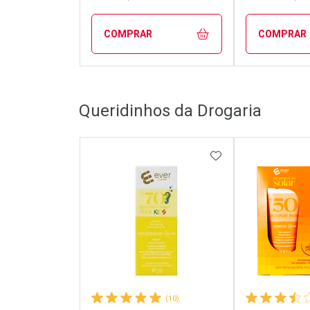
COMPRAR
COMPRAR
FECHAR
FECHAR
Queridinhos da Drogaria
Laboratório
Laborató
Por Menos
Por Men
ADICIONAR AOS 
(10)