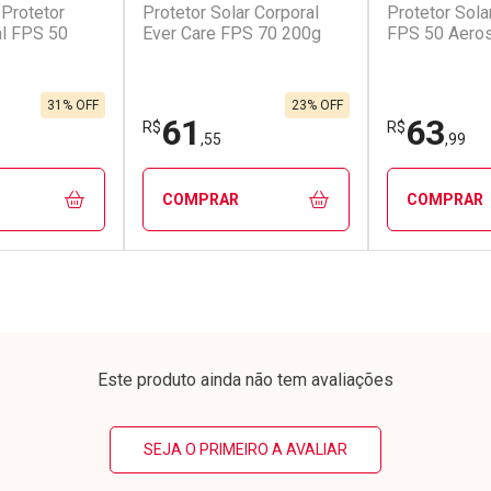
 Protetor
Protetor Solar Corporal
Protetor Sola
conto
Ativar Desconto
Ativar Desc
al FPS 50
Ever Care FPS 70 200g
FPS 50 Aero
em Desconto
Comprar sem Desconto
Comprar s
em Desconto
Comprar sem Desconto
Comprar s
,47/cada
Por R$ 435,06/cada
Por R$ 26,9
47/cada
Por R$ 435,06/cada
Por R$ 26,9
31% OFF
23% OFF
61
63
R$
R$
,55
,99
COMPRAR
COMPRAR
FECHAR
FECHAR
FECHAR
FECHAR
rio
Laboratório
Laborató
os
Por Menos
Por Men
Este produto ainda não tem avaliações
SEJA O PRIMEIRO A AVALIAR