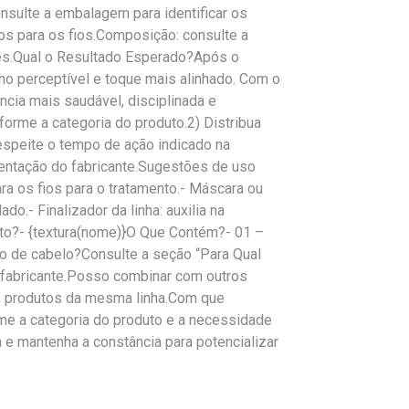
sulte a embalagem para identificar os
os para os fios.Composição: consulte a
tes.Qual o Resultado Esperado?Após o
lho perceptível e toque mais alinhado. Com o
ncia mais saudável, disciplinada e
orme a categoria do produto.2) Distribua
speite o tempo de ação indicado na
entação do fabricante.Sugestões de uso
 os fios para o tratamento.- Máscara ou
do.- Finalizador da linha: auxilia na
to?- {textura(nome)}O Que Contém?- 01 –
po de cabelo?Consulte a seção “Para Qual
 fabricante.Posso combinar com outros
e produtos da mesma linha.Com que
rme a categoria do produto e a necessidade
a e mantenha a constância para potencializar