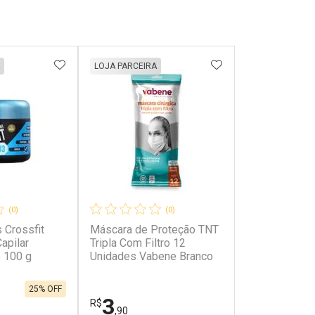
FAVORITOS
ADICIONAR AOS FAVORITOS
ADICIONAR AOS 
LOJA PARCEIRA
(0)
(0)
 Crossfit
Máscara de Proteção TNT
apilar
Tripla Com Filtro 12
 100 g
Unidades Vabene Branco
25% OFF
3
R$
,90