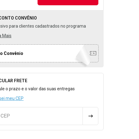
CONTO
CONVÊNIO
usivo para clientes cadastrados no programa
a Mais
o Convênio
CULAR FRETE
o para Calcular o Frete
ule o prazo e o valor das suas entregas
sei meu CEP
u CEP
CALCULAR FRETE