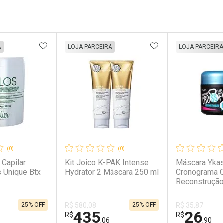
FAVORITOS
ADICIONAR AOS FAVORITOS
ADICIONAR AOS 
A
LOJA PARCEIRA
LOJA PARCEIRA
(0)
(0)
 Capilar
Kit Joico K-PAK Intense
Máscara Ykas
s Unique Btx
Hydrator 2 Máscara 250 ml
Cronograma C
Reconstrução
25% OFF
25% OFF
R$ 580,08
R$ 35,87
435
26
R$
R$
,06
,90