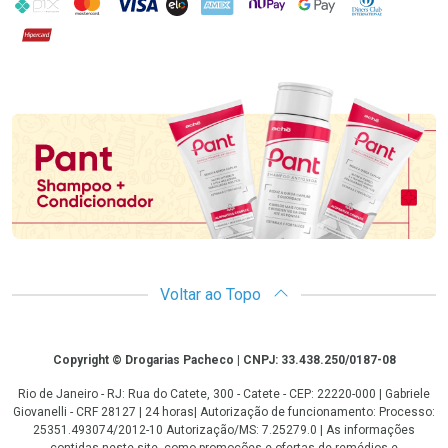
PIX
MasterCard
VISA
ELO
AMEX
NuPay
Google Pay
Diners Club
Hipercard
Promoção em Destaque
Voltar ao Topo
Copyright
Copyright © Drogarias Pacheco | CNPJ: 33.438.250/0187-08
Rio de Janeiro - RJ: Rua do Catete, 300 - Catete - CEP: 22220-000 | Gabriele
Giovanelli - CRF 28127 | 24 horas| Autorização de funcionamento: Processo:
25351.493074/2012-10 Autorização/MS: 7.25279.0 | As informações
contidas neste site, como promoções e ofertas de remédios e