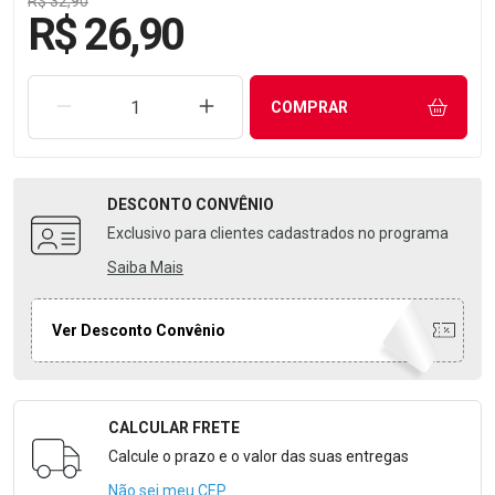
R$ 32,90
R$ 26,90
REMOVER UMA UNIDADE
AUMENTAR UMA UNIDADE
COMPRAR
DESCONTO
CONVÊNIO
Exclusivo para clientes cadastrados no programa
Saiba Mais
Ver Desconto Convênio
CALCULAR FRETE
Formulário para Calcular o Frete
Calcule o prazo e o valor das suas entregas
Não sei meu CEP