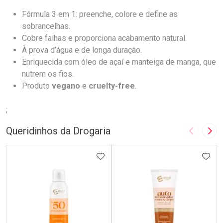
Fórmula 3 em 1: preenche, colore e define as
sobrancelhas.
Cobre falhas e proporciona acabamento natural.
À prova d’água e de longa duração.
Enriquecida com óleo de açaí e manteiga de manga, que
nutrem os fios.
Produto
vegano
e
cruelty-free
.
;
Queridinhos da Drogaria
Imagem A
Pró
ADICIONAR AOS FAVORITOS
ADIC