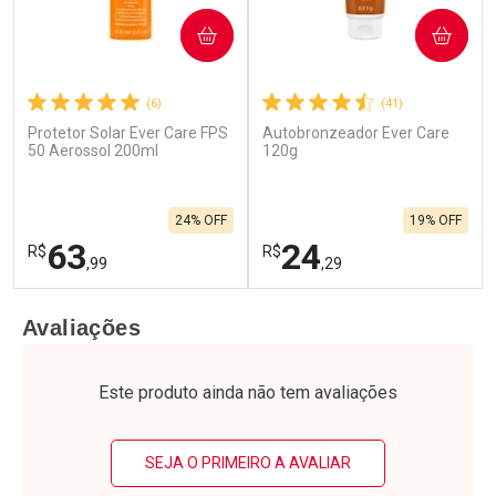
COMPRAR
COMPRAR
(6)
(41)
Protetor Solar Ever Care FPS
Autobronzeador Ever Care
50 Aerossol 200ml
120g
24% OFF
19% OFF
63
24
R$
R$
,99
,29
FECHAR
F
FECHAR
F
Avaliações
Laboratório
Laboratório
Por Menos
Por Menos
Este produto ainda não tem avaliações
SEJA O PRIMEIRO A AVALIAR