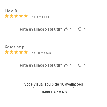
Lisis B.
há 9 meses
esta avaliação foi útil?
0
0
Keterine p.
há 10 meses
esta avaliação foi útil?
0
0
Você visualizou
5
de
10
avaliações
CARREGAR MAIS