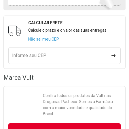
CALCULAR FRETE
Formulário para Calcular o Frete
Calcule o prazo e o valor das suas entregas
Não sei meu CEP
Informe seu CEP
CALCULA
Marca
Vult
Confira todos os produtos da
Vult
nas
Drogarias Pacheco. Somos a Farmácia
com a maior variedade e qualidade do
Brasil.