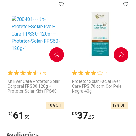
ADICIONAR AOS FAVORITOS
ADIC
COMPRAR
COMPRAR
(19)
(9)
Kit Ever Care Protetor Solar
Protetor Solar Facial Ever
Corporal FPS30 120g +
Care FPS 70 com Cor Pele
Protetor Solar Kids FPS60
Negra 40g
120g
10% OFF
19% OFF
61
37
R$
R$
,55
,25
FECHAR
F
FECHAR
F
Avaliações