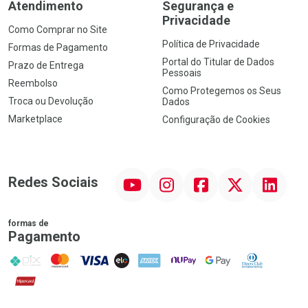
Atendimento
Segurança e
Privacidade
Como Comprar no Site
Política de Privacidade
Formas de Pagamento
Portal do Titular de Dados
Prazo de Entrega
Pessoais
Reembolso
Como Protegemos os Seus
Troca ou Devolução
Dados
Marketplace
Configuração de Cookies
YouTube
Instagram
Facebook
Twitter
Linkedin
Redes Sociais
formas de
Pagamento
PIX
MasterCard
VISA
ELO
AMEX
NuPay
Google Pay
Diners Club
Hipercard