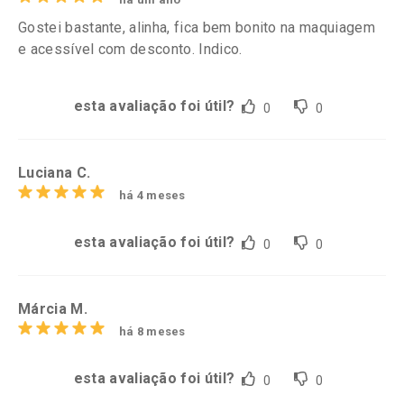
Gostei bastante, alinha, fica bem bonito na maquiagem
e acessível com desconto. Indico.
esta avaliação foi útil?
0
0
Luciana C.
há 4 meses
esta avaliação foi útil?
0
0
Márcia M.
há 8 meses
esta avaliação foi útil?
0
0