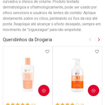
curvados e cheios de volume. Produto testado
dermatológica e oftalmologicamente, pode ser usado por
olhos sensíveis e usuários de lentes de contato. Aplique
diretamente sobre os cílios, penteando os fios da raiz até
ponta. Reaplique até alcançar o efeito desejado, sempre em
movimento de "ziguezague" para não empelotar.
Queridinhos da Drogaria
Imagem A
Pró
ADICIONAR AOS FAVORITOS
ADIC
COMPRAR
COMPRAR
(12)
(2)