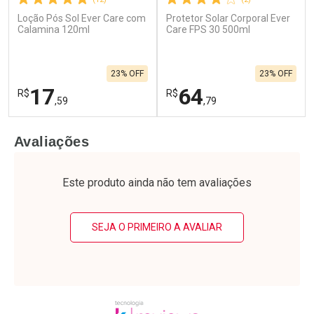
Loção Pós Sol Ever Care com
Protetor Solar Corporal Ever
Calamina 120ml
Care FPS 30 500ml
23% OFF
23% OFF
17
64
R$
R$
,59
,79
FECHAR
F
FECHAR
F
Avaliações
Laboratório
Laboratório
Por Menos
Por Menos
Este produto ainda não tem avaliações
SEJA O PRIMEIRO A AVALIAR