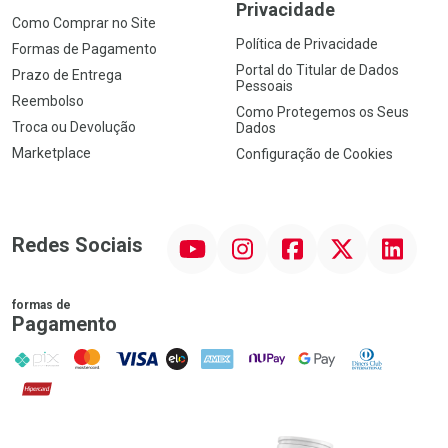
Privacidade
Como Comprar no Site
Política de Privacidade
Formas de Pagamento
Portal do Titular de Dados
Prazo de Entrega
Pessoais
Reembolso
Como Protegemos os Seus
Troca ou Devolução
Dados
Marketplace
Configuração de Cookies
YouTube
Instagram
Facebook
Twitter
Linkedin
Redes Sociais
formas de
Pagamento
PIX
MasterCard
VISA
ELO
AMEX
NuPay
Google Pay
Diners Club
Hipercard